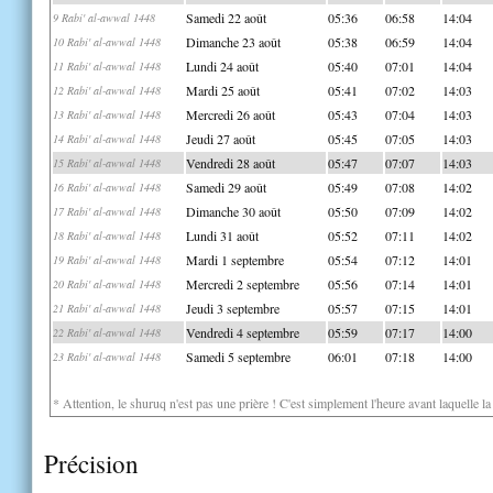
Samedi 22 août
05:36
06:58
14:04
9 Rabi' al-awwal 1448
Dimanche 23 août
05:38
06:59
14:04
10 Rabi' al-awwal 1448
Lundi 24 août
05:40
07:01
14:04
11 Rabi' al-awwal 1448
Mardi 25 août
05:41
07:02
14:03
12 Rabi' al-awwal 1448
Mercredi 26 août
05:43
07:04
14:03
13 Rabi' al-awwal 1448
Jeudi 27 août
05:45
07:05
14:03
14 Rabi' al-awwal 1448
Vendredi 28 août
05:47
07:07
14:03
15 Rabi' al-awwal 1448
Samedi 29 août
05:49
07:08
14:02
16 Rabi' al-awwal 1448
Dimanche 30 août
05:50
07:09
14:02
17 Rabi' al-awwal 1448
Lundi 31 août
05:52
07:11
14:02
18 Rabi' al-awwal 1448
Mardi 1 septembre
05:54
07:12
14:01
19 Rabi' al-awwal 1448
Mercredi 2 septembre
05:56
07:14
14:01
20 Rabi' al-awwal 1448
Jeudi 3 septembre
05:57
07:15
14:01
21 Rabi' al-awwal 1448
Vendredi 4 septembre
05:59
07:17
14:00
22 Rabi' al-awwal 1448
Samedi 5 septembre
06:01
07:18
14:00
23 Rabi' al-awwal 1448
* Attention, le shuruq n'est pas une prière ! C'est simplement l'heure avant laquelle l
Précision