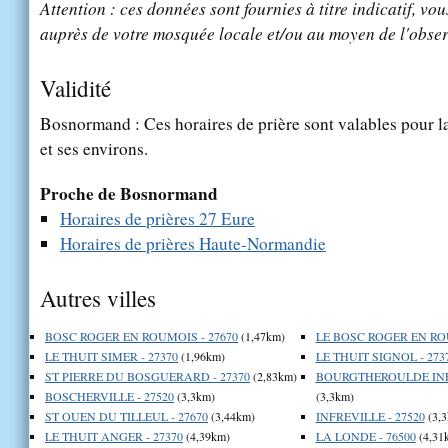
Attention : ces données sont fournies à titre indicatif, vou
auprès de votre mosquée locale et/ou au moyen de l'obser
Validité
Bosnormand : Ces horaires de prière sont valables pour la
et ses environs.
Proche de Bosnormand
Horaires de prières 27 Eure
Horaires de prières Haute-Normandie
Autres villes
BOSC ROGER EN ROUMOIS - 27670
(1,47km)
LE BOSC ROGER EN ROU
LE THUIT SIMER - 27370
(1,96km)
LE THUIT SIGNOL - 273
ST PIERRE DU BOSGUERARD - 27370
(2,83km)
BOURGTHEROULDE INFR
BOSCHERVILLE - 27520
(3,3km)
(3,3km)
ST OUEN DU TILLEUL - 27670
(3,44km)
INFREVILLE - 27520
(3,3
LE THUIT ANGER - 27370
(4,39km)
LA LONDE - 76500
(4,31