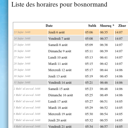
Liste des horaires pour bosnormand
Date
Subh
Shuruq *
Zhur
Jeudi 6 août
05:06
06:35
14:07
23 Safar 1448
Vendredi 7 août
05:08
06:37
14:07
24 Safar 1448
Samedi 8 août
05:09
06:38
14:07
25 Safar 1448
Dimanche 9 août
05:11
06:39
14:07
26 Safar 1448
Lundi 10 août
05:13
06:41
14:07
27 Safar 1448
Mardi 11 août
05:15
06:42
14:07
28 Safar 1448
Mercredi 12 août
05:17
06:44
14:06
29 Safar 1448
Jeudi 13 août
05:19
06:45
14:06
30 Safar 1448
Vendredi 14 août
05:21
06:46
14:06
31 Safar 1448
Samedi 15 août
05:23
06:48
14:06
2 Rabi' al-awwal 1448
Dimanche 16 août
05:25
06:49
14:06
3 Rabi' al-awwal 1448
Lundi 17 août
05:27
06:51
14:05
4 Rabi' al-awwal 1448
Mardi 18 août
05:29
06:52
14:05
5 Rabi' al-awwal 1448
Mercredi 19 août
05:30
06:54
14:05
6 Rabi' al-awwal 1448
Jeudi 20 août
05:32
06:55
14:05
7 Rabi' al-awwal 1448
Vendredi 21 août
05:34
06:57
14:05
8 Rabi' al-awwal 1448