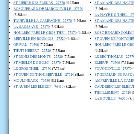
ST PIERRE DES FLEURS - 27370
(5,27km)
ST AMAND DES HAUTES
BOSGUERARD DE MARCOUVILLE - 27520
(5,26km)
(5,58km)
LA HAYE DU THEIL - 27
TOURVILLE LA CAMPAGNE - 27370
(5,79km)
ST AMAND DES HAUTES
LA SAUSSAYE - 27370
(5,93km)
(5,76km)
HOULBEC PRES LE GROS THEI - 27370
(6,28km)
BOSC BENARD COMMIN 
BERVILLE EN ROUMOIS - 27520
(6,48km)
ST OUEN DE PONTCHEUI
ORIVAL - 76500
(7,29km)
HOULBEC PRES LE GROS
THUIT HEBERT - 27520
(7,33km)
(6,28km)
ST DENIS DES MONTS - 27520
(7,5km)
LE BEC THOMAS - 2737
ST MESLIN DU BOSC - 27370
(7,56km)
ELBEUF - 76500
(7,31km)
LE GROS THEIL - 27370
(7,73km)
FOUQUEVILLE - 27370
(
ST OUEN DE THOUBERVILLE - 27310
(8km)
ST GERMAIN DE PASQUI
MOULINEAUX - 76530
(8,11km)
AMFREVILLE LA CAMPA
ST AUBIN LES ELBEUF - 76410
(8,2km)
CAUDEBEC LES ELBEUF 
THEILLEMENT - 27520
(
LA BOUILLE - 76530
(8,