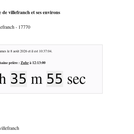
e de villefranch et ses environs
llefranch - 17770
mes le
8 août 2026
et il est
10:37:05
.
haine prière :
Zuhr
à
12:13:00
h
m
sec
35
54
villefranch