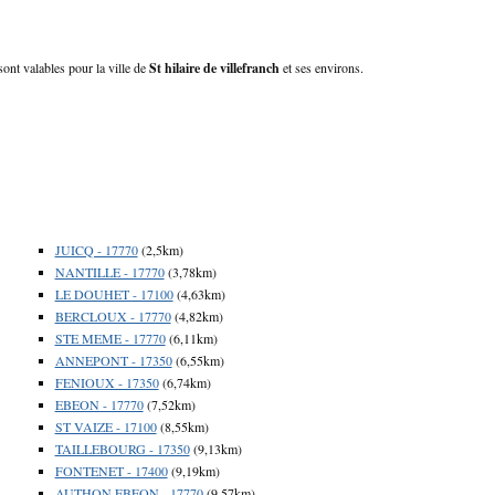
 sont valables pour la ville de
St hilaire de villefranch
et ses environs.
JUICQ - 17770
(2,5km)
NANTILLE - 17770
(3,78km)
LE DOUHET - 17100
(4,63km)
BERCLOUX - 17770
(4,82km)
STE MEME - 17770
(6,11km)
ANNEPONT - 17350
(6,55km)
FENIOUX - 17350
(6,74km)
EBEON - 17770
(7,52km)
ST VAIZE - 17100
(8,55km)
TAILLEBOURG - 17350
(9,13km)
FONTENET - 17400
(9,19km)
AUTHON EBEON - 17770
(9,57km)