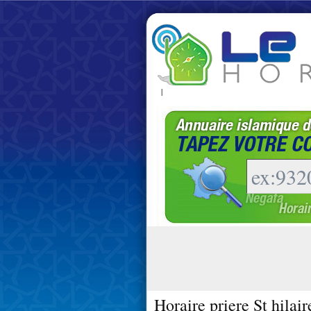
|
Horaire priere St hilai