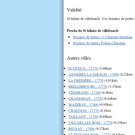
Validité
St hilaire de villefranch : Ces horaires de prière
Proche de St hilaire de villefranch
Horaires de prières 17 Charente-Maritime
Horaires de prières Poitou-Charentes
Autres villes
ECOYEUX - 17770
(3,68km)
ASNIERES LA GIRAUD - 17400
(4,22km)
LA FREDIERE - 17770
(4,81km)
BRIZAMBOURG - 17770
(5,15km)
VENERAND - 17100
(6,4km)
GRANDJEAN - 17350
(6,64km)
MAZERAY - 17400
(6,95km)
CHAGNON - 17770
(8,1km)
TAILLANT - 17350
(8,89km)
VILLARS LES BOIS - 17770
(9,15km)
BIGNAY - 17400
(9,27km)
ST BRIS DES BOIS - 17770
(9,84km)