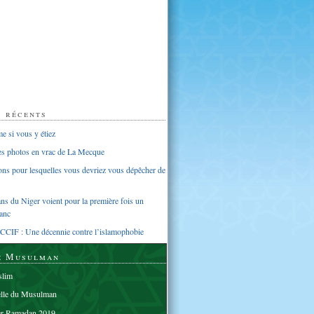
s récents
 si vous y étiez
ues photos en vrac de La Mecque
sons pour lesquelles vous devriez vous dépêcher de
s du Niger voient pour la première fois un
anc
CCIF : Une décennie contre l’islamophobie
e Musulman
lim
elle du Musulman
er Ramadan 2019