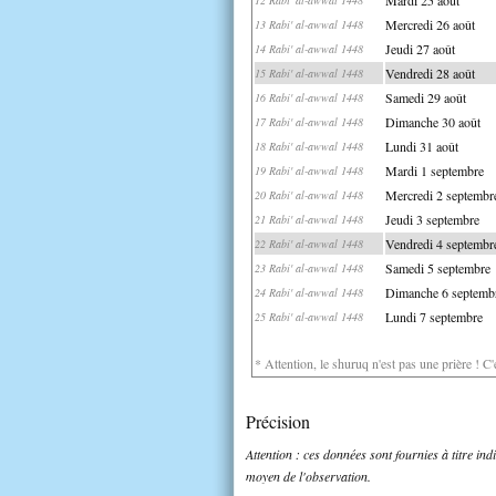
Mercredi 26 août
13 Rabi' al-awwal 1448
Jeudi 27 août
14 Rabi' al-awwal 1448
Vendredi 28 août
15 Rabi' al-awwal 1448
Samedi 29 août
16 Rabi' al-awwal 1448
Dimanche 30 août
17 Rabi' al-awwal 1448
Lundi 31 août
18 Rabi' al-awwal 1448
Mardi 1 septembre
19 Rabi' al-awwal 1448
Mercredi 2 septembr
20 Rabi' al-awwal 1448
Jeudi 3 septembre
21 Rabi' al-awwal 1448
Vendredi 4 septembr
22 Rabi' al-awwal 1448
Samedi 5 septembre
23 Rabi' al-awwal 1448
Dimanche 6 septemb
24 Rabi' al-awwal 1448
Lundi 7 septembre
25 Rabi' al-awwal 1448
* Attention, le shuruq n'est pas une prière ! C
Précision
Attention : ces données sont fournies à titre in
moyen de l'observation.