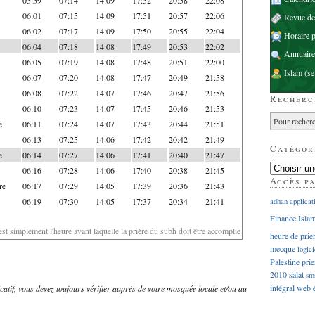
06:01
07:15
14:09
17:51
20:57
22:06
Revue d
06:02
07:17
14:09
17:50
20:55
22:04
Horaire p
06:04
07:18
14:08
17:49
20:53
22:02
Annuaire
06:05
07:19
14:08
17:48
20:51
22:00
Islam
(se
06:07
07:20
14:08
17:47
20:49
21:58
06:08
07:22
14:07
17:46
20:47
21:56
Recherc
06:10
07:23
14:07
17:45
20:46
21:53
e
06:11
07:24
14:07
17:43
20:44
21:51
06:13
07:25
14:06
17:42
20:42
21:49
Catégor
e
06:14
07:27
14:06
17:41
20:40
21:47
06:16
07:28
14:06
17:40
20:38
21:45
Accès p
re
06:17
07:29
14:05
17:39
20:36
21:43
06:19
07:30
14:05
17:37
20:34
21:41
adhan
applicat
Finance Isla
'est simplement l'heure avant laquelle la prière du subh doit être accomplie
heure de prie
mecque
logici
Palestine
prie
2010
salat
sm
intégral
web
dicatif, vous devez toujours vérifier auprès de votre mosquée locale et/ou au