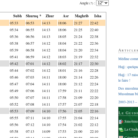
Angle
:
(?)
Subh
Shuruq *
Zhur
Asr
Maghrib
Isha
05:33
06:53
14:13
18:06
21:27
22:42
05:34
06:55
14:13
18:06
21:25
22:40
05:36
06:56
14:13
18:05
21:24
22:38
05:38
06:57
14:12
18:04
21:22
22:36
Article
05:39
06:58
14:12
18:04
21:20
22:34
05:41
06:59
14:12
18:03
21:19
22:32
Médine comme
05:42
07:01
14:12
18:02
21:17
22:30
Hajj : quelq
05:44
07:02
14:12
18:01
21:16
22:28
Hajj : 17 rai
05:46
07:03
14:11
18:00
21:14
22:26
le faire !
05:47
07:04
14:11
18:00
21:12
22:24
Des musulman
05:49
07:06
14:11
17:59
21:11
22:22
Musulman bl
05:50
07:07
14:11
17:58
21:09
22:20
2003-2013 – 
05:52
07:08
14:11
17:57
21:07
22:18
05:53
07:09
14:10
17:56
21:05
22:16
Le Guid
05:55
07:11
14:10
17:55
21:04
22:14
Sms4mus
05:56
07:12
14:10
17:54
21:02
22:12
La Citad
05:58
07:13
14:09
17:53
21:00
22:10
Calendri
05:59
07:14
14:09
17:52
20:58
22:08