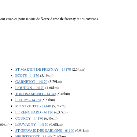
ont valables pour la ville de
Notre dame de fresnay
et ses environs.
ST MARTIN DE FRESNAY - 14170
(2,54km)
ECOTS - 14170
(3,19km)
GARNETOT - 14170
(3,79km)
L OUDON - 14170
(4,68km)
TORTISAMBERT - 14140
(5,46km)
LIEURY - 14170
(5,51km)
MONTVIETTE - 14140
(5,78km)
LE RENOUARD - 61120
(6,37km)
COURCY - 14170
(6,46km)
,66km)
LOUVAGNY - 14170
(6,68km)
ST GERVAIS DES SABLONS - 61160
(6,91km)
HEURTEVENT - 14140
(7,49km)