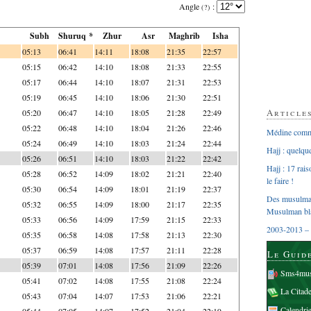
Angle
:
(?)
Subh
Shuruq *
Zhur
Asr
Maghrib
Isha
05:13
06:41
14:11
18:08
21:35
22:57
05:15
06:42
14:10
18:08
21:33
22:55
05:17
06:44
14:10
18:07
21:31
22:53
05:19
06:45
14:10
18:06
21:30
22:51
Article
05:20
06:47
14:10
18:05
21:28
22:49
05:22
06:48
14:10
18:04
21:26
22:46
Médine comme
05:24
06:49
14:10
18:03
21:24
22:44
Hajj : quelq
05:26
06:51
14:10
18:03
21:22
22:42
Hajj : 17 rai
05:28
06:52
14:09
18:02
21:21
22:40
le faire !
05:30
06:54
14:09
18:01
21:19
22:37
Des musulman
05:32
06:55
14:09
18:00
21:17
22:35
Musulman bl
05:33
06:56
14:09
17:59
21:15
22:33
2003-2013 – 
05:35
06:58
14:08
17:58
21:13
22:30
05:37
06:59
14:08
17:57
21:11
22:28
Le Guid
05:39
07:01
14:08
17:56
21:09
22:26
Sms4mus
05:41
07:02
14:08
17:55
21:08
22:24
La Citad
05:43
07:04
14:07
17:53
21:06
22:21
Calendri
05:44
07:05
14:07
17:52
21:04
22:19