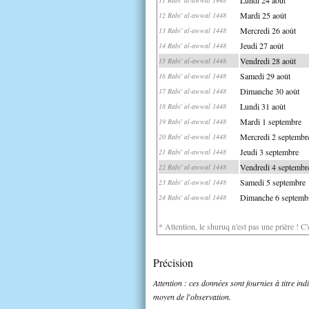
Mardi 25 août
12 Rabi' al-awwal 1448
Mercredi 26 août
13 Rabi' al-awwal 1448
Jeudi 27 août
14 Rabi' al-awwal 1448
Vendredi 28 août
15 Rabi' al-awwal 1448
Samedi 29 août
16 Rabi' al-awwal 1448
Dimanche 30 août
17 Rabi' al-awwal 1448
Lundi 31 août
18 Rabi' al-awwal 1448
Mardi 1 septembre
19 Rabi' al-awwal 1448
Mercredi 2 septembr
20 Rabi' al-awwal 1448
Jeudi 3 septembre
21 Rabi' al-awwal 1448
Vendredi 4 septembr
22 Rabi' al-awwal 1448
Samedi 5 septembre
23 Rabi' al-awwal 1448
Dimanche 6 septemb
24 Rabi' al-awwal 1448
* Attention, le shuruq n'est pas une prière ! C
Précision
Attention : ces données sont fournies à titre in
moyen de l'observation.