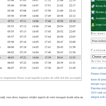
05:46
07:06
14:07
17:51
21:02
22:17
Revue d
05:48
07:08
14:07
17:50
21:00
22:14
Horaire p
05:50
07:09
14:06
17:49
20:58
22:12
Annuaire
05:51
07:11
14:06
17:48
20:56
22:10
Islam
(se
05:53
07:12
14:06
17:46
20:54
22:07
05:55
07:13
14:05
17:45
20:52
22:05
Recherc
05:57
07:15
14:05
17:44
20:50
22:03
05:58
07:16
14:05
17:43
20:47
22:00
e
06:00
07:18
14:05
17:41
20:45
21:58
Catégor
06:02
07:19
14:04
17:40
20:43
21:56
e
06:03
07:21
14:04
17:39
20:41
21:53
Accès p
06:05
07:22
14:04
17:38
20:39
21:51
re
06:07
07:23
14:03
17:36
20:37
21:49
adhan
applicat
Finance Isla
'est simplement l'heure avant laquelle la prière du subh doit être accomplie
heure de prie
mecque
logici
Palestine
prie
2010
salat
sm
intégral
web
dicatif, vous devez toujours vérifier auprès de votre mosquée locale et/ou au