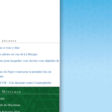
s récents
 si vous y étiez
ues photos en vrac de La Mecque
sons pour lesquelles vous devriez vous dépêcher de
s du Niger voient pour la première fois un
anc
CCIF : Une décennie contre l’islamophobie
e Musulman
lim
elle du Musulman
er Ramadan 2019