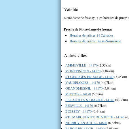
Validité
Notre dame de fresnay : Ces horaires de prière s
Proche de Notre dame de fresnay
Horaires de prières 14 Calvados
Horaires de prières Basse-Normandie
Autres villes
AMMEVILLE - 14170
(2,35km)
MONTPINCON - 14170
(2,84km)
ST GEORGES EN AUGE - 14140
(3,45km)
VAUDELOGES - 14170
(4,07km)
GRANDMESNIL - 14170
(5,04km)
MITTOIS - 14170
(5,5km)
LES AUTELS ST BAZILE - 14140
(5,77km)
BERVILLE - 14170
(6,27km)
BOISSEY - 14170
(6,44km)
STE MARGUERITE DE VIETTE - 14140
(6
NORREY EN AUGE - 14620
(6,86km)
BAROU EN AUGE - 14620
(7,05km)