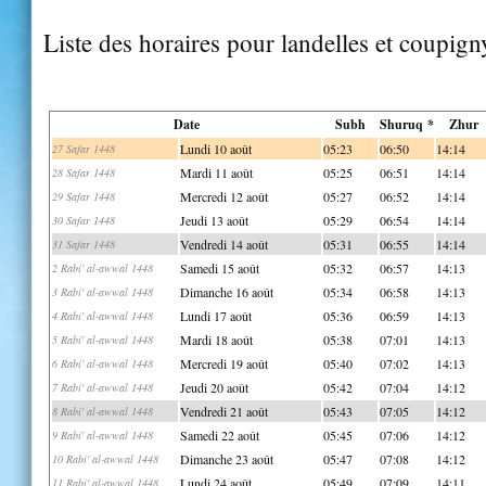
Liste des horaires pour landelles et coupign
Date
Subh
Shuruq *
Zhur
Lundi 10 août
05:23
06:50
14:14
27 Safar 1448
Mardi 11 août
05:25
06:51
14:14
28 Safar 1448
Mercredi 12 août
05:27
06:52
14:14
29 Safar 1448
Jeudi 13 août
05:29
06:54
14:14
30 Safar 1448
Vendredi 14 août
05:31
06:55
14:14
31 Safar 1448
Samedi 15 août
05:32
06:57
14:13
2 Rabi' al-awwal 1448
Dimanche 16 août
05:34
06:58
14:13
3 Rabi' al-awwal 1448
Lundi 17 août
05:36
06:59
14:13
4 Rabi' al-awwal 1448
Mardi 18 août
05:38
07:01
14:13
5 Rabi' al-awwal 1448
Mercredi 19 août
05:40
07:02
14:13
6 Rabi' al-awwal 1448
Jeudi 20 août
05:42
07:04
14:12
7 Rabi' al-awwal 1448
Vendredi 21 août
05:43
07:05
14:12
8 Rabi' al-awwal 1448
Samedi 22 août
05:45
07:06
14:12
9 Rabi' al-awwal 1448
Dimanche 23 août
05:47
07:08
14:12
10 Rabi' al-awwal 1448
Lundi 24 août
05:49
07:09
14:11
11 Rabi' al-awwal 1448