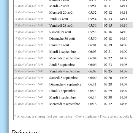
Mardi 25 août
05:51
07:11
14:11
12 Rabi' al-awwal 1448
Mercredi 26 août
05:52
07:12
14:11
13 Rabi' al-awwal 1448
Jeudi 27 août
05:54
07:13
14:11
14 Rabi' al-awwal 1448
Vendredi 28 août
05:56
07:15
14:10
15 Rabi' al-awwal 1448
Samedi 29 août
05:58
07:16
14:10
16 Rabi' al-awwal 1448
Dimanche 30 août
05:59
07:18
14:10
17 Rabi' al-awwal 1448
Lundi 31 août
06:01
07:19
14:09
18 Rabi' al-awwal 1448
Mardi 1 septembre
06:03
07:21
14:09
19 Rabi' al-awwal 1448
Mercredi 2 septembre
06:04
07:22
14:09
20 Rabi' al-awwal 1448
Jeudi 3 septembre
06:06
07:23
14:08
21 Rabi' al-awwal 1448
Vendredi 4 septembre
06:08
07:25
14:08
22 Rabi' al-awwal 1448
Samedi 5 septembre
06:09
07:26
14:08
23 Rabi' al-awwal 1448
Dimanche 6 septembre
06:11
07:28
14:07
24 Rabi' al-awwal 1448
Lundi 7 septembre
06:13
07:29
14:07
25 Rabi' al-awwal 1448
Mardi 8 septembre
06:14
07:30
14:07
26 Rabi' al-awwal 1448
Mercredi 9 septembre
06:16
07:32
14:06
27 Rabi' al-awwal 1448
* Attention, le shuruq n'est pas une prière ! C'est simplement l'heure avant laquelle l
Précision