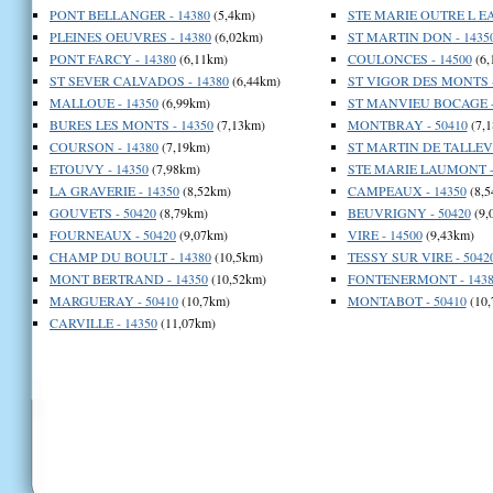
PONT BELLANGER - 14380
(5,4km)
STE MARIE OUTRE L EA
PLEINES OEUVRES - 14380
(6,02km)
ST MARTIN DON - 1435
PONT FARCY - 14380
(6,11km)
COULONCES - 14500
(6,
ST SEVER CALVADOS - 14380
(6,44km)
ST VIGOR DES MONTS -
MALLOUE - 14350
(6,99km)
ST MANVIEU BOCAGE -
BURES LES MONTS - 14350
(7,13km)
MONTBRAY - 50410
(7,
COURSON - 14380
(7,19km)
ST MARTIN DE TALLEVE
ETOUVY - 14350
(7,98km)
STE MARIE LAUMONT -
LA GRAVERIE - 14350
(8,52km)
CAMPEAUX - 14350
(8,5
GOUVETS - 50420
(8,79km)
BEUVRIGNY - 50420
(9,
FOURNEAUX - 50420
(9,07km)
VIRE - 14500
(9,43km)
CHAMP DU BOULT - 14380
(10,5km)
TESSY SUR VIRE - 5042
MONT BERTRAND - 14350
(10,52km)
FONTENERMONT - 1438
MARGUERAY - 50410
(10,7km)
MONTABOT - 50410
(10,
CARVILLE - 14350
(11,07km)