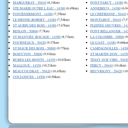
MARGUERAY - 50410
(6,34km)
PONT FARCY - 14380
(6
STE MARIE OUTRE L EAU - 14380
(6,49km)
ANNEBECQ - 14380
(6,9
FONTENERMONT - 14380
(7,35km)
LE CHEFRESNE - 50410
(
LE MESNIL ROBERT - 14380
(7,54km)
MONTABOT - 50410
(7,5
ST AUBIN DES BOIS - 14380
(7,67km)
PLEINES OEUVRES - 14
BESLON - 50800
(7,7km)
PONT BELLANGER - 14
ST MANVIEU BOCAGE - 14380
(8,71km)
LA COLOMBE - 50800
(9
FOURNEAUX - 50420
(9,37km)
LE GAST - 14380
(9,66km
ST MAUR DES BOIS - 50800
(9,77km)
CAMPAGNOLLES - 1450
BOISYVON - 50800
(9,91km)
ST MARTIN DON - 1435
BURES LES MONTS - 14350
(10,02km)
TESSY SUR VIRE - 5042
MALLOUE - 14350
(10,21km)
PERCY - 50410
(10,4km)
BEAUCOUDRAY - 50420
(10,45km)
BEUVRIGNY - 50420
(10
COULONCES - 14500
(10,56km)