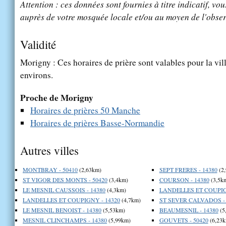
Attention : ces données sont fournies à titre indicatif, vou
auprès de votre mosquée locale et/ou au moyen de l'obser
Validité
Morigny : Ces horaires de prière sont valables pour la vil
environs.
Proche de Morigny
Horaires de prières 50 Manche
Horaires de prières Basse-Normandie
Autres villes
MONTBRAY - 50410
(2,63km)
SEPT FRERES - 14380
(2
ST VIGOR DES MONTS - 50420
(3,4km)
COURSON - 14380
(3,5k
LE MESNIL CAUSSOIS - 14380
(4,3km)
LANDELLES ET COUPIG
LANDELLES ET COUPIGNY - 14320
(4,7km)
ST SEVER CALVADOS - 
LE MESNIL BENOIST - 14380
(5,53km)
BEAUMESNIL - 14380
(5
MESNIL CLINCHAMPS - 14380
(5,99km)
GOUVETS - 50420
(6,23k