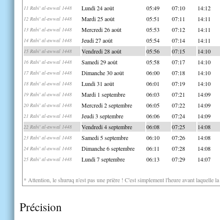
Lundi 24 août
05:49
07:10
14:12
11 Rabi' al-awwal 1448
Mardi 25 août
05:51
07:11
14:11
12 Rabi' al-awwal 1448
Mercredi 26 août
05:53
07:12
14:11
13 Rabi' al-awwal 1448
Jeudi 27 août
05:54
07:14
14:11
14 Rabi' al-awwal 1448
Vendredi 28 août
05:56
07:15
14:10
15 Rabi' al-awwal 1448
Samedi 29 août
05:58
07:17
14:10
16 Rabi' al-awwal 1448
Dimanche 30 août
06:00
07:18
14:10
17 Rabi' al-awwal 1448
Lundi 31 août
06:01
07:19
14:10
18 Rabi' al-awwal 1448
Mardi 1 septembre
06:03
07:21
14:09
19 Rabi' al-awwal 1448
Mercredi 2 septembre
06:05
07:22
14:09
20 Rabi' al-awwal 1448
Jeudi 3 septembre
06:06
07:24
14:09
21 Rabi' al-awwal 1448
Vendredi 4 septembre
06:08
07:25
14:08
22 Rabi' al-awwal 1448
Samedi 5 septembre
06:10
07:26
14:08
23 Rabi' al-awwal 1448
Dimanche 6 septembre
06:11
07:28
14:08
24 Rabi' al-awwal 1448
Lundi 7 septembre
06:13
07:29
14:07
25 Rabi' al-awwal 1448
* Attention, le shuruq n'est pas une prière ! C'est simplement l'heure avant laquelle l
Précision