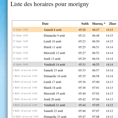
Liste des horaires pour morigny
Date
Subh
Shuruq *
Zhur
Samedi 8 août
05:20
06:47
14:15
25 Safar 1448
Dimanche 9 août
05:21
06:48
14:15
26 Safar 1448
Lundi 10 août
05:23
06:50
14:15
27 Safar 1448
Mardi 11 août
05:25
06:51
14:14
28 Safar 1448
Mercredi 12 août
05:27
06:53
14:14
29 Safar 1448
Jeudi 13 août
05:29
06:54
14:14
30 Safar 1448
Vendredi 14 août
05:31
06:55
14:14
31 Safar 1448
Samedi 15 août
05:33
06:57
14:14
2 Rabi' al-awwal 1448
Dimanche 16 août
05:35
06:58
14:14
3 Rabi' al-awwal 1448
Lundi 17 août
05:36
07:00
14:13
4 Rabi' al-awwal 1448
Mardi 18 août
05:38
07:01
14:13
5 Rabi' al-awwal 1448
Mercredi 19 août
05:40
07:02
14:13
6 Rabi' al-awwal 1448
Jeudi 20 août
05:42
07:04
14:13
7 Rabi' al-awwal 1448
Vendredi 21 août
05:44
07:05
14:12
8 Rabi' al-awwal 1448
Samedi 22 août
05:46
07:07
14:12
9 Rabi' al-awwal 1448
Dimanche 23 août
05:47
07:08
14:12
10 Rabi' al-awwal 1448