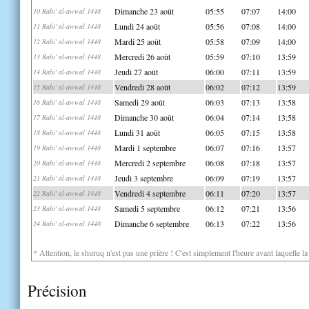
Dimanche 23 août
05:55
07:07
14:00
10 Rabi' al-awwal 1448
Lundi 24 août
05:56
07:08
14:00
11 Rabi' al-awwal 1448
Mardi 25 août
05:58
07:09
14:00
12 Rabi' al-awwal 1448
Mercredi 26 août
05:59
07:10
13:59
13 Rabi' al-awwal 1448
Jeudi 27 août
06:00
07:11
13:59
14 Rabi' al-awwal 1448
Vendredi 28 août
06:02
07:12
13:59
15 Rabi' al-awwal 1448
Samedi 29 août
06:03
07:13
13:58
16 Rabi' al-awwal 1448
Dimanche 30 août
06:04
07:14
13:58
17 Rabi' al-awwal 1448
Lundi 31 août
06:05
07:15
13:58
18 Rabi' al-awwal 1448
Mardi 1 septembre
06:07
07:16
13:57
19 Rabi' al-awwal 1448
Mercredi 2 septembre
06:08
07:18
13:57
20 Rabi' al-awwal 1448
Jeudi 3 septembre
06:09
07:19
13:57
21 Rabi' al-awwal 1448
Vendredi 4 septembre
06:11
07:20
13:57
22 Rabi' al-awwal 1448
Samedi 5 septembre
06:12
07:21
13:56
23 Rabi' al-awwal 1448
Dimanche 6 septembre
06:13
07:22
13:56
24 Rabi' al-awwal 1448
* Attention, le shuruq n'est pas une prière ! C'est simplement l'heure avant laquelle l
Précision