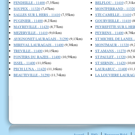
FENDEILLE - 11400
(7,35km)
BELFLOU - 11410
(7,31k
SOUPEX - 11320
(7,47km)
MONTFERRAND - 1132
SALLES SUR L HERS - 11410
(7,55km)
STE CAMELLE - 11410
(7
PUGINIER - 11400
(8,23km)
GOURVIEILLE - 11410
(8
MAYREVILLE - 11420
(8,77km)
PEYREFITTE SUR L HERS
MEZERVILLE - 11410
(9,01km)
PEYRENS - 11400
(8,78k
AVIGNONET LAURAGAIS - 31290
(9,13km)
ST MICHEL DE LANES -
MIREVAL LAURAGAIS - 11400
(9,38km)
MONTMAUR - 11320
(9,
TREVILLE - 11400
(10,15km)
ST AMANS - 11270
(9,51
FONTERS DU RAZES - 11400
(10,59km)
ST PAULET - 11320
(10,3
ISSEL - 11400
(11,05km)
ST SERNIN - 11420
(10,6
PECH LUNA - 11420
(11,16km)
LAURABUC - 11400
(11,
BEAUTEVILLE - 31290
(11,74km)
LA LOUVIERE LAURAGAI
Accueil
FAQ
Restaurant Halal