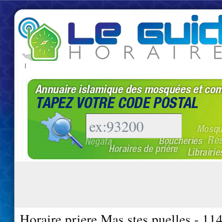
|
Horaire priere Mas stes puelles - 11