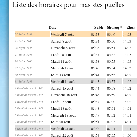
Liste des horaires pour mas stes puelles
Date
Subh
Shuruq *
Zhur
Vendredi 7 août
05:33
06:49
14:03
24 Safar 1448
Samedi 8 août
05:34
06:50
14:03
25 Safar 1448
Dimanche 9 août
05:36
06:51
14:03
26 Safar 1448
Lundi 10 août
05:37
06:52
14:03
27 Safar 1448
Mardi 11 août
05:38
06:53
14:03
28 Safar 1448
Mercredi 12 août
05:40
06:54
14:03
29 Safar 1448
Jeudi 13 août
05:41
06:55
14:02
30 Safar 1448
Vendredi 14 août
05:43
06:57
14:02
31 Safar 1448
Samedi 15 août
05:44
06:58
14:02
2 Rabi' al-awwal 1448
Dimanche 16 août
05:45
06:59
14:02
3 Rabi' al-awwal 1448
Lundi 17 août
05:47
07:00
14:02
4 Rabi' al-awwal 1448
Mardi 18 août
05:48
07:01
14:01
5 Rabi' al-awwal 1448
Mercredi 19 août
05:49
07:02
14:01
6 Rabi' al-awwal 1448
Jeudi 20 août
05:51
07:03
14:01
7 Rabi' al-awwal 1448
Vendredi 21 août
05:52
07:04
14:01
8 Rabi' al-awwal 1448
Samedi 22 août
05:54
07:05
14:00
9 Rabi' al-awwal 1448