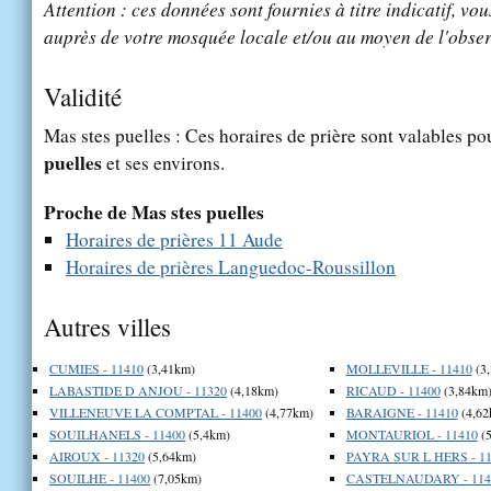
Attention : ces données sont fournies à titre indicatif, vou
auprès de votre mosquée locale et/ou au moyen de l'obser
Validité
Mas stes puelles : Ces horaires de prière sont valables pou
puelles
et ses environs.
Proche de Mas stes puelles
Horaires de prières 11 Aude
Horaires de prières Languedoc-Roussillon
Autres villes
CUMIES - 11410
(3,41km)
MOLLEVILLE - 11410
(3
LABASTIDE D ANJOU - 11320
(4,18km)
RICAUD - 11400
(3,84km
VILLENEUVE LA COMPTAL - 11400
(4,77km)
BARAIGNE - 11410
(4,62
SOUILHANELS - 11400
(5,4km)
MONTAURIOL - 11410
(5
AIROUX - 11320
(5,64km)
PAYRA SUR L HERS - 11
SOUILHE - 11400
(7,05km)
CASTELNAUDARY - 114