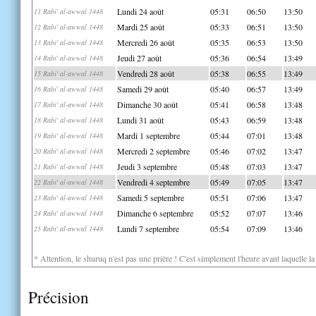
Lundi 24 août
05:31
06:50
13:50
11 Rabi' al-awwal 1448
Mardi 25 août
05:33
06:51
13:50
12 Rabi' al-awwal 1448
Mercredi 26 août
05:35
06:53
13:50
13 Rabi' al-awwal 1448
Jeudi 27 août
05:36
06:54
13:49
14 Rabi' al-awwal 1448
Vendredi 28 août
05:38
06:55
13:49
15 Rabi' al-awwal 1448
Samedi 29 août
05:40
06:57
13:49
16 Rabi' al-awwal 1448
Dimanche 30 août
05:41
06:58
13:48
17 Rabi' al-awwal 1448
Lundi 31 août
05:43
06:59
13:48
18 Rabi' al-awwal 1448
Mardi 1 septembre
05:44
07:01
13:48
19 Rabi' al-awwal 1448
Mercredi 2 septembre
05:46
07:02
13:47
20 Rabi' al-awwal 1448
Jeudi 3 septembre
05:48
07:03
13:47
21 Rabi' al-awwal 1448
Vendredi 4 septembre
05:49
07:05
13:47
22 Rabi' al-awwal 1448
Samedi 5 septembre
05:51
07:06
13:47
23 Rabi' al-awwal 1448
Dimanche 6 septembre
05:52
07:07
13:46
24 Rabi' al-awwal 1448
Lundi 7 septembre
05:54
07:09
13:46
25 Rabi' al-awwal 1448
* Attention, le shuruq n'est pas une prière ! C'est simplement l'heure avant laquelle l
Précision