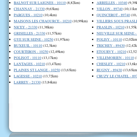
BALNOT SUR LAIGNES - 10110
(8,82km)
ARRELLES - 10340
(9,39
CHANNAY - 21330
(9,63km)
VILLON - 89740
(10,11km
PARGUES - 10210
(10,4km)
QUINCEROT - 89740
(10
MAISONS LES CHAOURCE - 10210
(10,99km)
VILLIERS SOUS PRASLIN
NICEY - 21330
(11,38km)
PRASLIN - 10210
(11,55k
GRISELLES - 21330
(11,57km)
NEUVILLE SUR SEINE - 
GYE SUR SEINE - 10250
(11,97km)
POLISY - 10110
(12,02km
BUXEUIL - 10110
(12,3km)
TRICHEY - 89430
(12,42
COURTERON - 10250
(12,49km)
ETOURVY - 10210
(12,52
POLISOT - 10110
(13,17km)
VILLEMORIEN - 10110
(
LANTAGES - 10210
(13,47km)
CHESLEY - 10210
(13,6k
PLAINES ST LANGE - 10250
(13,63km)
RUGNY - 89430
(13,63km
LAGESSE - 10210
(13,72km)
CRUZY LE CHATEL - 89
LARREY - 21330
(13,84km)