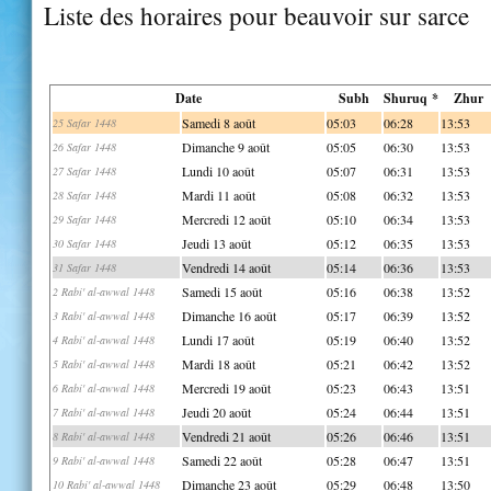
Liste des horaires pour beauvoir sur sarce
Date
Subh
Shuruq *
Zhur
Samedi 8 août
05:03
06:28
13:53
25 Safar 1448
Dimanche 9 août
05:05
06:30
13:53
26 Safar 1448
Lundi 10 août
05:07
06:31
13:53
27 Safar 1448
Mardi 11 août
05:08
06:32
13:53
28 Safar 1448
Mercredi 12 août
05:10
06:34
13:53
29 Safar 1448
Jeudi 13 août
05:12
06:35
13:53
30 Safar 1448
Vendredi 14 août
05:14
06:36
13:53
31 Safar 1448
Samedi 15 août
05:16
06:38
13:52
2 Rabi' al-awwal 1448
Dimanche 16 août
05:17
06:39
13:52
3 Rabi' al-awwal 1448
Lundi 17 août
05:19
06:40
13:52
4 Rabi' al-awwal 1448
Mardi 18 août
05:21
06:42
13:52
5 Rabi' al-awwal 1448
Mercredi 19 août
05:23
06:43
13:51
6 Rabi' al-awwal 1448
Jeudi 20 août
05:24
06:44
13:51
7 Rabi' al-awwal 1448
Vendredi 21 août
05:26
06:46
13:51
8 Rabi' al-awwal 1448
Samedi 22 août
05:28
06:47
13:51
9 Rabi' al-awwal 1448
Dimanche 23 août
05:29
06:48
13:50
10 Rabi' al-awwal 1448