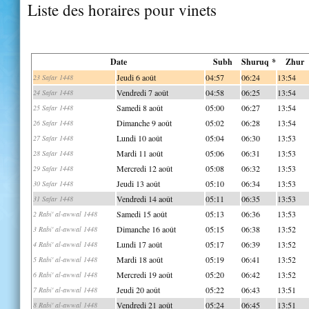
Liste des horaires pour vinets
Date
Subh
Shuruq *
Zhur
Jeudi 6 août
04:57
06:24
13:54
23 Safar 1448
Vendredi 7 août
04:58
06:25
13:54
24 Safar 1448
Samedi 8 août
05:00
06:27
13:54
25 Safar 1448
Dimanche 9 août
05:02
06:28
13:54
26 Safar 1448
Lundi 10 août
05:04
06:30
13:53
27 Safar 1448
Mardi 11 août
05:06
06:31
13:53
28 Safar 1448
Mercredi 12 août
05:08
06:32
13:53
29 Safar 1448
Jeudi 13 août
05:10
06:34
13:53
30 Safar 1448
Vendredi 14 août
05:11
06:35
13:53
31 Safar 1448
Samedi 15 août
05:13
06:36
13:53
2 Rabi' al-awwal 1448
Dimanche 16 août
05:15
06:38
13:52
3 Rabi' al-awwal 1448
Lundi 17 août
05:17
06:39
13:52
4 Rabi' al-awwal 1448
Mardi 18 août
05:19
06:41
13:52
5 Rabi' al-awwal 1448
Mercredi 19 août
05:20
06:42
13:52
6 Rabi' al-awwal 1448
Jeudi 20 août
05:22
06:43
13:51
7 Rabi' al-awwal 1448
Vendredi 21 août
05:24
06:45
13:51
8 Rabi' al-awwal 1448