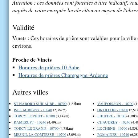
Attention : ces données sont fournies à titre indicatif, vou
auprès de votre mosquée locale et/ou au moyen de l'obser
Validité
Vinets : Ces horaires de prière sont valables pour la ville
environs.
Proche de Vinets
Horaires de prières 10 Aube
Horaires de prières Champagne-Ardenne
Autres villes
ST NABORD SUR AUBE - 10700
(1,83km)
VAUPOISSON - 10700
(1
ISLE AUBIGNY - 10240
(2,36km)
ORTILLON - 10700
(2,51
TORCY LE PETIT - 10700
(3,14km)
LHUITRE - 10700
(4,18km
RAMERUPT - 10240
(4,49km)
CHAUDREY - 10240
(4,4
TORCY LE GRAND - 10700
(4,78km)
LE CHENE - 10700
(4,85k
MESNIL LA COMTESSE - 10700
(5,09km)
ROMAINES - 10240
(6,28