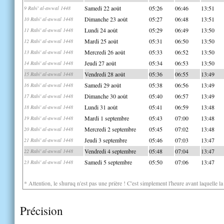
Samedi 22 août
05:26
06:46
13:51
9 Rabi' al-awwal 1448
Dimanche 23 août
05:27
06:48
13:51
10 Rabi' al-awwal 1448
Lundi 24 août
05:29
06:49
13:50
11 Rabi' al-awwal 1448
Mardi 25 août
05:31
06:50
13:50
12 Rabi' al-awwal 1448
Mercredi 26 août
05:33
06:52
13:50
13 Rabi' al-awwal 1448
Jeudi 27 août
05:34
06:53
13:50
14 Rabi' al-awwal 1448
Vendredi 28 août
05:36
06:55
13:49
15 Rabi' al-awwal 1448
Samedi 29 août
05:38
06:56
13:49
16 Rabi' al-awwal 1448
Dimanche 30 août
05:40
06:57
13:49
17 Rabi' al-awwal 1448
Lundi 31 août
05:41
06:59
13:48
18 Rabi' al-awwal 1448
Mardi 1 septembre
05:43
07:00
13:48
19 Rabi' al-awwal 1448
Mercredi 2 septembre
05:45
07:02
13:48
20 Rabi' al-awwal 1448
Jeudi 3 septembre
05:46
07:03
13:47
21 Rabi' al-awwal 1448
Vendredi 4 septembre
05:48
07:04
13:47
22 Rabi' al-awwal 1448
Samedi 5 septembre
05:50
07:06
13:47
23 Rabi' al-awwal 1448
* Attention, le shuruq n'est pas une prière ! C'est simplement l'heure avant laquelle l
Précision