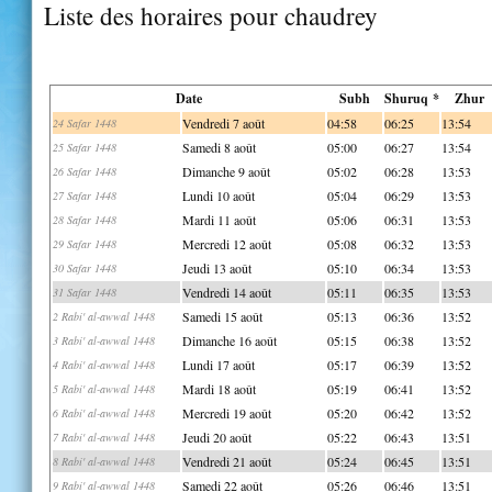
Liste des horaires pour chaudrey
Date
Subh
Shuruq *
Zhur
Vendredi 7 août
04:58
06:25
13:54
24 Safar 1448
Samedi 8 août
05:00
06:27
13:54
25 Safar 1448
Dimanche 9 août
05:02
06:28
13:53
26 Safar 1448
Lundi 10 août
05:04
06:29
13:53
27 Safar 1448
Mardi 11 août
05:06
06:31
13:53
28 Safar 1448
Mercredi 12 août
05:08
06:32
13:53
29 Safar 1448
Jeudi 13 août
05:10
06:34
13:53
30 Safar 1448
Vendredi 14 août
05:11
06:35
13:53
31 Safar 1448
Samedi 15 août
05:13
06:36
13:52
2 Rabi' al-awwal 1448
Dimanche 16 août
05:15
06:38
13:52
3 Rabi' al-awwal 1448
Lundi 17 août
05:17
06:39
13:52
4 Rabi' al-awwal 1448
Mardi 18 août
05:19
06:41
13:52
5 Rabi' al-awwal 1448
Mercredi 19 août
05:20
06:42
13:52
6 Rabi' al-awwal 1448
Jeudi 20 août
05:22
06:43
13:51
7 Rabi' al-awwal 1448
Vendredi 21 août
05:24
06:45
13:51
8 Rabi' al-awwal 1448
Samedi 22 août
05:26
06:46
13:51
9 Rabi' al-awwal 1448