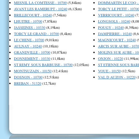
MESNIL LA COMTESSE - 10700
(5,84km)
DOMMARTIN LE COQ - 
AVANT LES RAMERUPT - 10240
(6,12km)
TORCY LE PETIT - 1070
BRILLECOURT - 10240
(7,54km)
VERRICOURT - 10240
(7
LHUITRE - 10700
(7,85km)
LONGSOLS - 10240
(8,0
JASSEINES - 10330
(8,19km)
POUGY - 10240
(8,39km)
TORCY LE GRAND - 10700
(8,4km)
DAMPIERRE - 10240
(8,
LE CHENE - 10700
(9,01km)
MAGNICOURT - 10240
(
AULNAY - 10240
(10,18km)
ARCIS SUR AUBE - 1070
GRANDVILLE - 10700
(10,87km)
MOLINS SUR AUBE - 10
DONNEMENT - 10330
(11,8km)
ONJON - 10220
(11,99km
ST REMY SOUS BARBUISE - 10700
(12,05km)
ST ETIENNE SOUS BARB
MONTSUZAIN - 10150
(12,41km)
VOUE - 10150
(12,5km)
DOSNON - 10700
(12,51km)
VAL D AUZON - 10220
(
BREBAN - 51320
(12,7km)