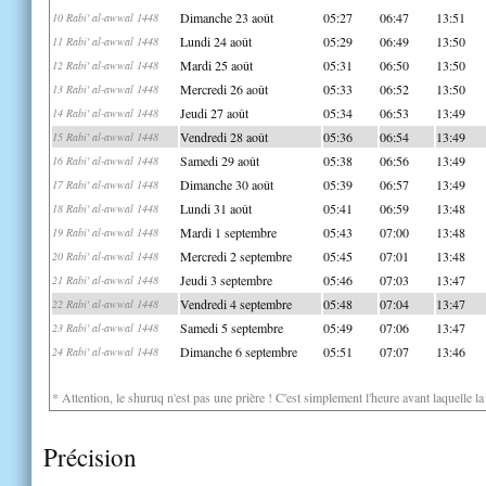
Dimanche 23 août
05:27
06:47
13:51
10 Rabi' al-awwal 1448
Lundi 24 août
05:29
06:49
13:50
11 Rabi' al-awwal 1448
Mardi 25 août
05:31
06:50
13:50
12 Rabi' al-awwal 1448
Mercredi 26 août
05:33
06:52
13:50
13 Rabi' al-awwal 1448
Jeudi 27 août
05:34
06:53
13:49
14 Rabi' al-awwal 1448
Vendredi 28 août
05:36
06:54
13:49
15 Rabi' al-awwal 1448
Samedi 29 août
05:38
06:56
13:49
16 Rabi' al-awwal 1448
Dimanche 30 août
05:39
06:57
13:49
17 Rabi' al-awwal 1448
Lundi 31 août
05:41
06:59
13:48
18 Rabi' al-awwal 1448
Mardi 1 septembre
05:43
07:00
13:48
19 Rabi' al-awwal 1448
Mercredi 2 septembre
05:45
07:01
13:48
20 Rabi' al-awwal 1448
Jeudi 3 septembre
05:46
07:03
13:47
21 Rabi' al-awwal 1448
Vendredi 4 septembre
05:48
07:04
13:47
22 Rabi' al-awwal 1448
Samedi 5 septembre
05:49
07:06
13:47
23 Rabi' al-awwal 1448
Dimanche 6 septembre
05:51
07:07
13:46
24 Rabi' al-awwal 1448
* Attention, le shuruq n'est pas une prière ! C'est simplement l'heure avant laquelle l
Précision