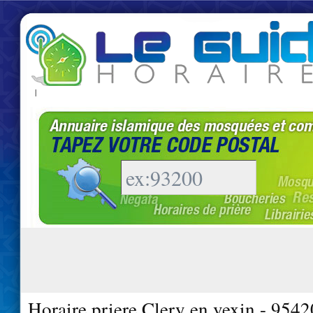
|
Horaire priere Clery en vexin - 9542