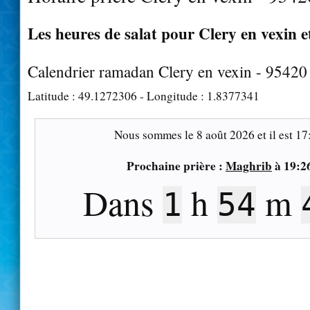
Les heures de salat pour Clery en vexin e
Calendrier ramadan Clery en vexin - 95420
Latitude :
49.1272306
- Longitude :
1.8377341
Nous sommes le
8 août 2026
et il est
17
Prochaine prière :
Maghrib
à
19:2
Dans
h
m
1
54