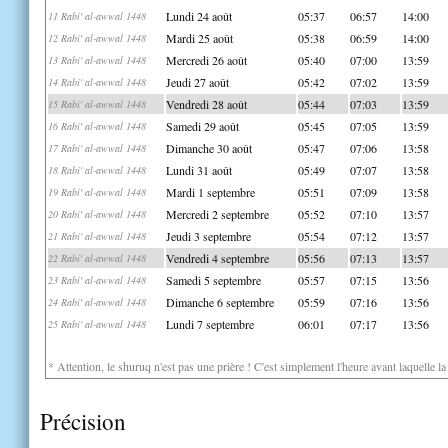
Lundi 24 août
05:37
06:57
14:00
11 Rabi' al-awwal 1448
Mardi 25 août
05:38
06:59
14:00
12 Rabi' al-awwal 1448
Mercredi 26 août
05:40
07:00
13:59
13 Rabi' al-awwal 1448
Jeudi 27 août
05:42
07:02
13:59
14 Rabi' al-awwal 1448
Vendredi 28 août
05:44
07:03
13:59
15 Rabi' al-awwal 1448
Samedi 29 août
05:45
07:05
13:59
16 Rabi' al-awwal 1448
Dimanche 30 août
05:47
07:06
13:58
17 Rabi' al-awwal 1448
Lundi 31 août
05:49
07:07
13:58
18 Rabi' al-awwal 1448
Mardi 1 septembre
05:51
07:09
13:58
19 Rabi' al-awwal 1448
Mercredi 2 septembre
05:52
07:10
13:57
20 Rabi' al-awwal 1448
Jeudi 3 septembre
05:54
07:12
13:57
21 Rabi' al-awwal 1448
Vendredi 4 septembre
05:56
07:13
13:57
22 Rabi' al-awwal 1448
Samedi 5 septembre
05:57
07:15
13:56
23 Rabi' al-awwal 1448
Dimanche 6 septembre
05:59
07:16
13:56
24 Rabi' al-awwal 1448
Lundi 7 septembre
06:01
07:17
13:56
25 Rabi' al-awwal 1448
* Attention, le shuruq n'est pas une prière ! C'est simplement l'heure avant laquelle l
Précision