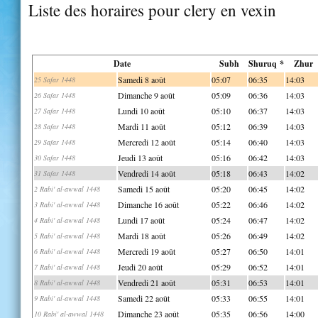
Liste des horaires pour clery en vexin
Date
Subh
Shuruq *
Zhur
Samedi 8 août
05:07
06:35
14:03
25 Safar 1448
Dimanche 9 août
05:09
06:36
14:03
26 Safar 1448
Lundi 10 août
05:10
06:37
14:03
27 Safar 1448
Mardi 11 août
05:12
06:39
14:03
28 Safar 1448
Mercredi 12 août
05:14
06:40
14:03
29 Safar 1448
Jeudi 13 août
05:16
06:42
14:03
30 Safar 1448
Vendredi 14 août
05:18
06:43
14:02
31 Safar 1448
Samedi 15 août
05:20
06:45
14:02
2 Rabi' al-awwal 1448
Dimanche 16 août
05:22
06:46
14:02
3 Rabi' al-awwal 1448
Lundi 17 août
05:24
06:47
14:02
4 Rabi' al-awwal 1448
Mardi 18 août
05:26
06:49
14:02
5 Rabi' al-awwal 1448
Mercredi 19 août
05:27
06:50
14:01
6 Rabi' al-awwal 1448
Jeudi 20 août
05:29
06:52
14:01
7 Rabi' al-awwal 1448
Vendredi 21 août
05:31
06:53
14:01
8 Rabi' al-awwal 1448
Samedi 22 août
05:33
06:55
14:01
9 Rabi' al-awwal 1448
Dimanche 23 août
05:35
06:56
14:00
10 Rabi' al-awwal 1448