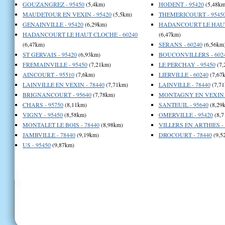
GOUZANGREZ - 95450
(5,4km)
HODENT - 95420
(5,48km
MAUDETOUR EN VEXIN - 95420
(5,5km)
THEMERICOURT - 9545
GENAINVILLE - 95420
(6,29km)
HADANCOURT LE HAUT 
HADANCOURT LE HAUT CLOCHE - 60240
(6,47km)
(6,47km)
SERANS - 60240
(6,56km
ST GERVAIS - 95420
(6,93km)
BOUCONVILLERS - 602
FREMAINVILLE - 95450
(7,21km)
LE PERCHAY - 95450
(7,
AINCOURT - 95510
(7,6km)
LIERVILLE - 60240
(7,67
LAINVILLE EN VEXIN - 78440
(7,71km)
LAINVILLE - 78440
(7,71
BRIGNANCOURT - 95640
(7,78km)
MONTAGNY EN VEXIN -
CHARS - 95750
(8,11km)
SANTEUIL - 95640
(8,29
VIGNY - 95450
(8,58km)
OMERVILLE - 95420
(8,7
MONTALET LE BOIS - 78440
(8,98km)
VILLERS EN ARTHIES - 
JAMBVILLE - 78440
(9,19km)
DROCOURT - 78440
(9,5
US - 95450
(9,87km)