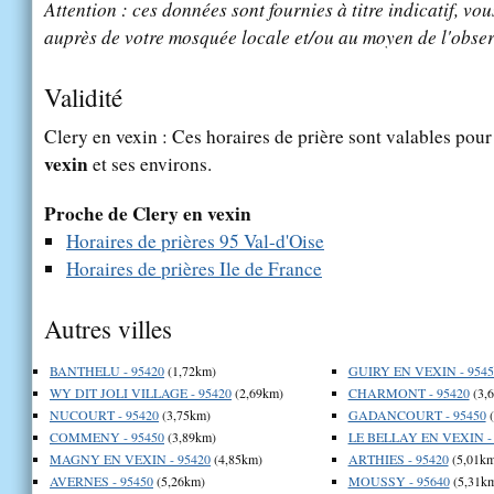
Attention : ces données sont fournies à titre indicatif, vou
auprès de votre mosquée locale et/ou au moyen de l'obser
Validité
Clery en vexin : Ces horaires de prière sont valables pour 
vexin
et ses environs.
Proche de Clery en vexin
Horaires de prières 95 Val-d'Oise
Horaires de prières Ile de France
Autres villes
BANTHELU - 95420
(1,72km)
GUIRY EN VEXIN - 9545
WY DIT JOLI VILLAGE - 95420
(2,69km)
CHARMONT - 95420
(3,
NUCOURT - 95420
(3,75km)
GADANCOURT - 95450
(
COMMENY - 95450
(3,89km)
LE BELLAY EN VEXIN - 
MAGNY EN VEXIN - 95420
(4,85km)
ARTHIES - 95420
(5,01km
AVERNES - 95450
(5,26km)
MOUSSY - 95640
(5,31k