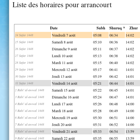
Liste des horaires pour arrancourt
Date
Subh
Shuruq *
Zhur
Vendredi 7 août
05:08
06:34
14:02
24 Safar 1448
Samedi 8 août
05:10
06:36
14:02
25 Safar 1448
Dimanche 9 août
05:11
06:37
14:02
26 Safar 1448
Lundi 10 août
05:13
06:38
14:02
27 Safar 1448
Mardi 11 août
05:15
06:40
14:02
28 Safar 1448
Mercredi 12 août
05:17
06:41
14:01
29 Safar 1448
Jeudi 13 août
05:19
06:42
14:01
30 Safar 1448
Vendredi 14 août
05:21
06:44
14:01
31 Safar 1448
Samedi 15 août
05:22
06:45
14:01
2 Rabi' al-awwal 1448
Dimanche 16 août
05:24
06:47
14:01
3 Rabi' al-awwal 1448
Lundi 17 août
05:26
06:48
14:00
4 Rabi' al-awwal 1448
Mardi 18 août
05:28
06:49
14:00
5 Rabi' al-awwal 1448
Mercredi 19 août
05:30
06:51
14:00
6 Rabi' al-awwal 1448
Jeudi 20 août
05:31
06:52
14:00
7 Rabi' al-awwal 1448
Vendredi 21 août
05:33
06:54
13:59
8 Rabi' al-awwal 1448
Samedi 22 août
05:35
06:55
13:59
9 Rabi' al-awwal 1448