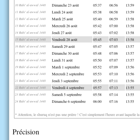
Dimanche 23 août
05:37
06:56
13:59
10 Rabi' al-awwal 1448
Lundi 24 août
05:38
06:58
13:59
11 Rabi' al-awwal 1448
Mardi 25 août
05:40
06:59
13:58
12 Rabi' al-awwal 1448
Mercredi 26 août
05:42
07:00
13:58
13 Rabi' al-awwal 1448
Jeudi 27 août
05:43
07:02
13:58
14 Rabi' al-awwal 1448
Vendredi 28 août
05:45
07:03
13:58
15 Rabi' al-awwal 1448
Samedi 29 août
05:47
07:05
13:57
16 Rabi' al-awwal 1448
Dimanche 30 août
05:48
07:06
13:57
17 Rabi' al-awwal 1448
Lundi 31 août
05:50
07:07
13:57
18 Rabi' al-awwal 1448
Mardi 1 septembre
05:52
07:09
13:56
19 Rabi' al-awwal 1448
Mercredi 2 septembre
05:53
07:10
13:56
20 Rabi' al-awwal 1448
Jeudi 3 septembre
05:55
07:11
13:56
21 Rabi' al-awwal 1448
Vendredi 4 septembre
05:57
07:13
13:55
22 Rabi' al-awwal 1448
Samedi 5 septembre
05:58
07:14
13:55
23 Rabi' al-awwal 1448
Dimanche 6 septembre
06:00
07:16
13:55
24 Rabi' al-awwal 1448
* Attention, le shuruq n'est pas une prière ! C'est simplement l'heure avant laquelle l
Précision