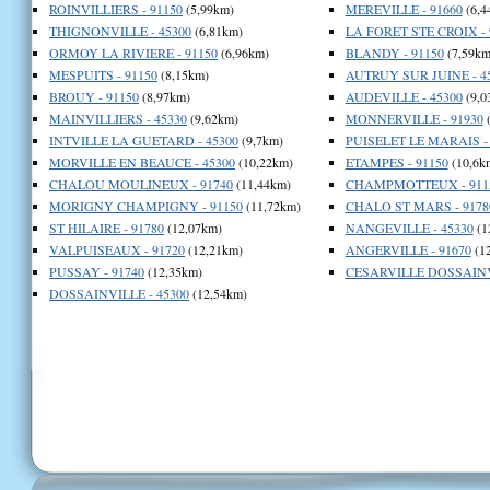
ROINVILLIERS - 91150
(5,99km)
MEREVILLE - 91660
(6,4
THIGNONVILLE - 45300
(6,81km)
LA FORET STE CROIX - 
ORMOY LA RIVIERE - 91150
(6,96km)
BLANDY - 91150
(7,59km
MESPUITS - 91150
(8,15km)
AUTRUY SUR JUINE - 4
BROUY - 91150
(8,97km)
AUDEVILLE - 45300
(9,0
MAINVILLIERS - 45330
(9,62km)
MONNERVILLE - 91930
(
INTVILLE LA GUETARD - 45300
(9,7km)
PUISELET LE MARAIS - 
MORVILLE EN BEAUCE - 45300
(10,22km)
ETAMPES - 91150
(10,6k
CHALOU MOULINEUX - 91740
(11,44km)
CHAMPMOTTEUX - 911
MORIGNY CHAMPIGNY - 91150
(11,72km)
CHALO ST MARS - 9178
ST HILAIRE - 91780
(12,07km)
NANGEVILLE - 45330
(1
VALPUISEAUX - 91720
(12,21km)
ANGERVILLE - 91670
(1
PUSSAY - 91740
(12,35km)
CESARVILLE DOSSAINVI
DOSSAINVILLE - 45300
(12,54km)