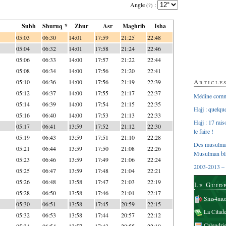
Angle
:
(?)
Subh
Shuruq *
Zhur
Asr
Maghrib
Isha
05:03
06:30
14:01
17:59
21:25
22:48
05:04
06:32
14:01
17:58
21:24
22:46
05:06
06:33
14:00
17:57
21:22
22:44
05:08
06:34
14:00
17:56
21:20
22:41
Article
05:10
06:36
14:00
17:56
21:19
22:39
05:12
06:37
14:00
17:55
21:17
22:37
Médine comme
05:14
06:39
14:00
17:54
21:15
22:35
Hajj : quelq
05:16
06:40
14:00
17:53
21:13
22:33
Hajj : 17 rai
05:17
06:41
13:59
17:52
21:12
22:30
le faire !
05:19
06:43
13:59
17:51
21:10
22:28
Des musulman
05:21
06:44
13:59
17:50
21:08
22:26
Musulman bl
05:23
06:46
13:59
17:49
21:06
22:24
2003-2013 – 
05:25
06:47
13:59
17:48
21:04
22:21
05:26
06:48
13:58
17:47
21:03
22:19
Le Guid
05:28
06:50
13:58
17:46
21:01
22:17
Sms4mus
05:30
06:51
13:58
17:45
20:59
22:15
La Citad
05:32
06:53
13:58
17:44
20:57
22:12
Calendri
05:34
06:54
13:57
17:43
20:55
22:10