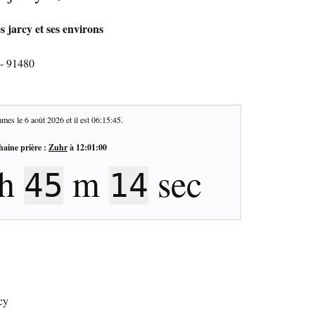
 jarcy et ses environs
 - 91480
mes le
6 août 2026
et il est
06:15:46
.
haine prière :
Zuhr
à
12:01:00
h
m
sec
45
13
cy