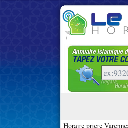
|
Horaire priere Varenne