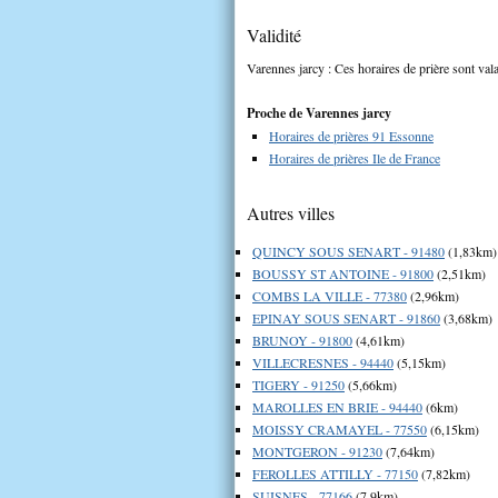
Validité
Varennes jarcy : Ces horaires de prière sont vala
Proche de Varennes jarcy
Horaires de prières 91 Essonne
Horaires de prières Ile de France
Autres villes
QUINCY SOUS SENART - 91480
(1,83km)
BOUSSY ST ANTOINE - 91800
(2,51km)
COMBS LA VILLE - 77380
(2,96km)
EPINAY SOUS SENART - 91860
(3,68km)
BRUNOY - 91800
(4,61km)
VILLECRESNES - 94440
(5,15km)
TIGERY - 91250
(5,66km)
MAROLLES EN BRIE - 94440
(6km)
MOISSY CRAMAYEL - 77550
(6,15km)
MONTGERON - 91230
(7,64km)
FEROLLES ATTILLY - 77150
(7,82km)
SUISNES - 77166
(7,9km)