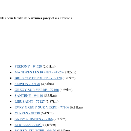
bles pour la ville de
Varennes jarcy
et ses environs.
PERIGNY - 94520
(2,01km)
MANDRES LES ROSES - 94520
(2,82km)
BRIE COMTE ROBERT - 77170
(3,67km)
SERVON - 77170
(4,61km)
GREGY SUR YERRE - 77166
(4,69km)
SANTENY - 94440
(5,35km)
LIEUSAINT - 77127
(5,87km)
EVRY GREGY SUR YERRE - 77166
(6,11km)
YERRES - 91330
(6,42km)
GRISY SUISNES - 77166
(7,77km)
ETIOLLES - 91450
(7,89km)
BOISSY ST LEGER - 94470
(8,16km)