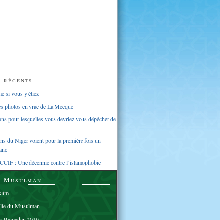
s récents
 si vous y étiez
ues photos en vrac de La Mecque
sons pour lesquelles vous devriez vous dépêcher de
s du Niger voient pour la première fois un
anc
CCIF : Une décennie contre l’islamophobie
e Musulman
lim
elle du Musulman
er Ramadan 2019