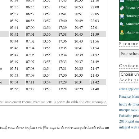
05:35
06:55
13:57
17:42
20:53
22:08
Revue d
05:37
06:57
13:57
17:41
20:51
22:05
Horaire p
05:39
06:58
13:57
17:40
20:49
22:03
Annuaire
05:41
07:00
13:56
17:39
20:47
22:01
Islam
(se
05:42
07:01
13:56
17:38
20:45
21:59
05:44
07:02
13:56
17:36
20:43
21:56
Recherc
05:46
07:04
13:55
17:35
20:41
21:54
05:47
07:05
13:55
17:34
20:39
21:52
05:49
07:07
13:55
17:33
20:37
21:49
Catégor
re
05:51
07:08
13:54
17:31
20:35
21:47
05:53
07:09
13:54
17:30
20:33
21:45
Accès p
re
05:54
07:11
13:54
17:29
20:31
21:42
05:56
07:12
13:53
17:28
20:29
21:40
adhan
applicat
Finance Isla
'est simplement l'heure avant laquelle la prière du subh doit être accomplie
heure de prie
mecque
logici
Palestine
prie
2010
salat
sm
intégral
web
dicatif, vous devez toujours vérifier auprès de votre mosquée locale et/ou au