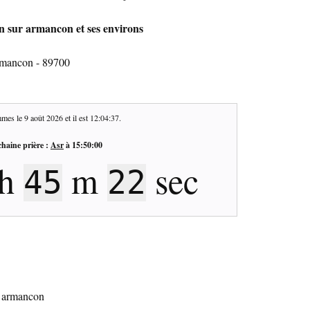
in sur armancon et ses environs
armancon - 89700
mes le
9 août 2026
et il est
12:04:38
.
haine prière :
Asr
à
15:50:00
h
m
sec
45
21
ur armancon