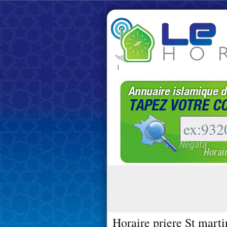
|
Horaire priere St mart