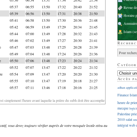
05:37
06:55
13:50
17:32
20:40
21:52
Revue d
05:39
06:56
13:50
17:31
20:38
21:50
Horaire p
05:41
06:58
13:50
17:30
20:36
21:48
Annuaire
05:42
06:59
13:49
17:29
20:34
21:45
Islam
(se
05:44
07:00
13:49
17:28
20:32
21:43
05:46
07:02
13:49
17:27
20:30
21:41
Recherc
e
05:47
07:03
13:48
17:25
20:28
21:39
05:49
07:04
13:48
17:24
20:26
21:36
e
05:50
07:06
13:48
17:23
20:24
21:34
Catégor
05:52
07:07
13:47
17:22
20:22
21:32
re
05:54
07:09
13:47
17:20
20:20
21:30
Accès p
05:55
07:10
13:47
17:19
20:18
21:27
05:57
07:11
13:46
17:18
20:16
21:25
adhan
applicat
Finance Isla
'est simplement l'heure avant laquelle la prière du subh doit être accomplie
heure de prie
mecque
logici
Palestine
prie
2010
salat
sm
intégral
web
dicatif, vous devez toujours vérifier auprès de votre mosquée locale et/ou au