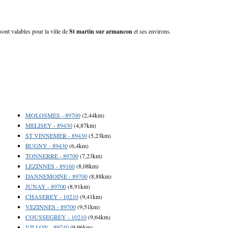
sont valables pour la ville de
St martin sur armancon
et ses environs.
MOLOSMES - 89700
(2,44km)
MELISEY - 89430
(4,87km)
ST VINNEMER - 89430
(5,23km)
RUGNY - 89430
(6,4km)
TONNERRE - 89700
(7,23km)
LEZINNES - 89160
(8,08km)
DANNEMOINE - 89700
(8,88km)
JUNAY - 89700
(8,91km)
CHASEREY - 10210
(9,41km)
VEZINNES - 89700
(9,51km)
COUSSEGREY - 10210
(9,64km)
VILLON - 89740
(9,96km)