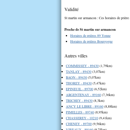
Validité
St martin sur armancon : Ces horaires de prière 
Proche de St martin sur armancon
Horaires de prières 89 Yonne
Horaires de prières Bourgogne
Autres villes
COMMISSEY - 89430
(1,79km)
TANLAY - 89430
(3,07km)
BAON - 89430
(5,07km)
THOREY - 89430
(5,47km)
EPINEUIL - 89700
(6,52km)
ARGENTENAY - 89160
(7,36km)
TRICHEY - 89430
(8,3km)
ANCY LE LIBRE - 89160
(8,88km)
PIMELLES - 89740
(8,95km)
CHASSEREY - 10210
(9,41km)
CHENEY - 89700
(9,56km)
VIREAUX - 89160
(9,75km)