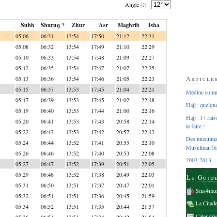
Angle
:
(?)
Subh
Shuruq *
Zhur
Asr
Maghrib
Isha
05:06
06:31
13:54
17:50
21:12
22:31
05:08
06:32
13:54
17:49
21:10
22:29
05:10
06:33
13:54
17:48
21:09
22:27
05:12
06:35
13:54
17:47
21:07
22:25
Article
05:13
06:36
13:54
17:46
21:05
22:23
05:15
06:37
13:53
17:45
21:04
22:21
Médine comme
05:17
06:39
13:53
17:45
21:02
22:18
Hajj : quelq
05:19
06:40
13:53
17:44
21:00
22:16
Hajj : 17 rai
05:20
06:41
13:53
17:43
20:58
22:14
le faire !
05:22
06:43
13:53
17:42
20:57
22:12
Des musulman
05:24
06:44
13:52
17:41
20:55
22:10
Musulman bl
05:26
06:46
13:52
17:40
20:53
22:08
2003-2013 – 
05:27
06:47
13:52
17:39
20:51
22:05
05:29
06:48
13:52
17:38
20:49
22:03
Le Guid
05:31
06:50
13:51
17:37
20:47
22:01
Sms4mus
05:32
06:51
13:51
17:36
20:45
21:59
La Citad
05:34
06:52
13:51
17:35
20:44
21:57
Calendri
05:36
06:54
13:51
17:34
20:42
21:54