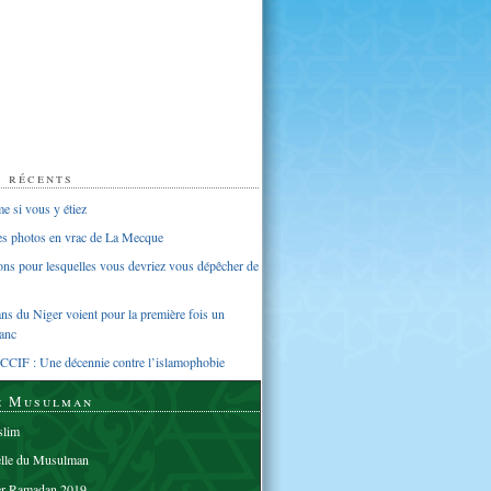
s récents
 si vous y étiez
ues photos en vrac de La Mecque
sons pour lesquelles vous devriez vous dépêcher de
s du Niger voient pour la première fois un
anc
CCIF : Une décennie contre l’islamophobie
e Musulman
lim
elle du Musulman
er Ramadan 2019