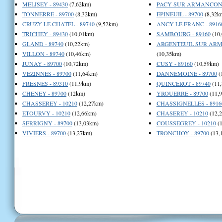
MELISEY - 89430
(7,62km)
PACY SUR ARMANCON -
TONNERRE - 89700
(8,32km)
EPINEUIL - 89700
(8,32k
CRUZY LE CHATEL - 89740
(9,52km)
ANCY LE FRANC - 8916
TRICHEY - 89430
(10,01km)
SAMBOURG - 89160
(10
GLAND - 89740
(10,22km)
ARGENTEUIL SUR ARM
VILLON - 89740
(10,46km)
(10,35km)
JUNAY - 89700
(10,72km)
CUSY - 89160
(10,59km)
VEZINNES - 89700
(11,64km)
DANNEMOINE - 89700
(
FRESNES - 89310
(11,9km)
QUINCEROT - 89740
(11
CHENEY - 89700
(12km)
YROUERRE - 89700
(11,
CHASSEREY - 10210
(12,27km)
CHASSIGNELLES - 8916
ETOURVY - 10210
(12,66km)
CHASEREY - 10210
(12,
SERRIGNY - 89700
(13,03km)
COUSSEGREY - 10210
(1
VIVIERS - 89700
(13,27km)
TRONCHOY - 89700
(13,