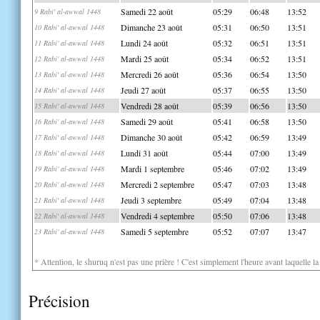
Samedi 22 août
05:29
06:48
13:52
9 Rabi' al-awwal 1448
Dimanche 23 août
05:31
06:50
13:51
10 Rabi' al-awwal 1448
Lundi 24 août
05:32
06:51
13:51
11 Rabi' al-awwal 1448
Mardi 25 août
05:34
06:52
13:51
12 Rabi' al-awwal 1448
Mercredi 26 août
05:36
06:54
13:50
13 Rabi' al-awwal 1448
Jeudi 27 août
05:37
06:55
13:50
14 Rabi' al-awwal 1448
Vendredi 28 août
05:39
06:56
13:50
15 Rabi' al-awwal 1448
Samedi 29 août
05:41
06:58
13:50
16 Rabi' al-awwal 1448
Dimanche 30 août
05:42
06:59
13:49
17 Rabi' al-awwal 1448
Lundi 31 août
05:44
07:00
13:49
18 Rabi' al-awwal 1448
Mardi 1 septembre
05:46
07:02
13:49
19 Rabi' al-awwal 1448
Mercredi 2 septembre
05:47
07:03
13:48
20 Rabi' al-awwal 1448
Jeudi 3 septembre
05:49
07:04
13:48
21 Rabi' al-awwal 1448
Vendredi 4 septembre
05:50
07:06
13:48
22 Rabi' al-awwal 1448
Samedi 5 septembre
05:52
07:07
13:47
23 Rabi' al-awwal 1448
* Attention, le shuruq n'est pas une prière ! C'est simplement l'heure avant laquelle l
Précision