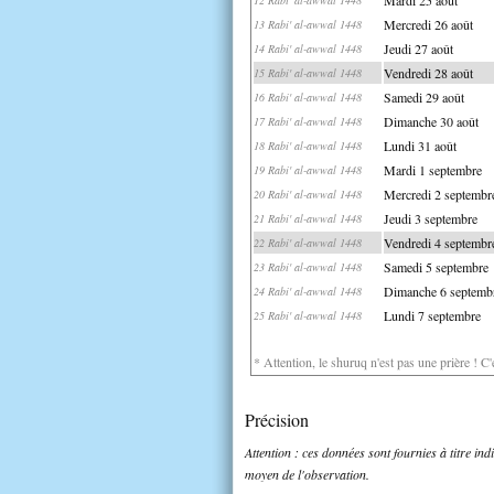
Mercredi 26 août
13 Rabi' al-awwal 1448
Jeudi 27 août
14 Rabi' al-awwal 1448
Vendredi 28 août
15 Rabi' al-awwal 1448
Samedi 29 août
16 Rabi' al-awwal 1448
Dimanche 30 août
17 Rabi' al-awwal 1448
Lundi 31 août
18 Rabi' al-awwal 1448
Mardi 1 septembre
19 Rabi' al-awwal 1448
Mercredi 2 septembr
20 Rabi' al-awwal 1448
Jeudi 3 septembre
21 Rabi' al-awwal 1448
Vendredi 4 septembr
22 Rabi' al-awwal 1448
Samedi 5 septembre
23 Rabi' al-awwal 1448
Dimanche 6 septemb
24 Rabi' al-awwal 1448
Lundi 7 septembre
25 Rabi' al-awwal 1448
* Attention, le shuruq n'est pas une prière ! C
Précision
Attention : ces données sont fournies à titre in
moyen de l'observation.