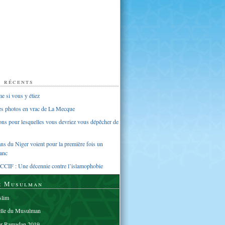
s récents
 si vous y étiez
ues photos en vrac de La Mecque
sons pour lesquelles vous devriez vous dépêcher de
s du Niger voient pour la première fois un
anc
CCIF : Une décennie contre l’islamophobie
e Musulman
lim
elle du Musulman
er Ramadan 2019