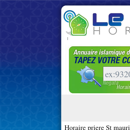
|
Horaire priere St mauri