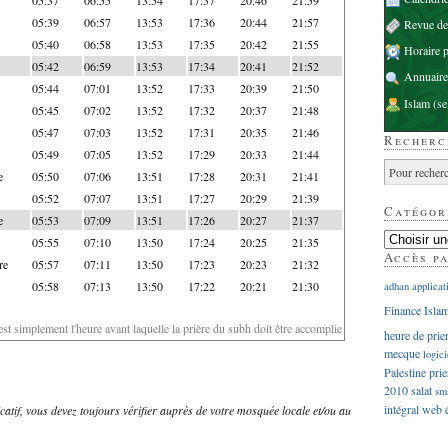
05:39
06:57
13:53
17:36
20:44
21:57
Revue d
05:40
06:58
13:53
17:35
20:42
21:55
Horaire p
05:42
06:59
13:53
17:34
20:41
21:52
Annuaire
05:44
07:01
13:52
17:33
20:39
21:50
Islam
(se
05:45
07:02
13:52
17:32
20:37
21:48
05:47
07:03
13:52
17:31
20:35
21:46
Recherc
05:49
07:05
13:52
17:29
20:33
21:44
e
05:50
07:06
13:51
17:28
20:31
21:41
05:52
07:07
13:51
17:27
20:29
21:39
Catégor
e
05:53
07:09
13:51
17:26
20:27
21:37
05:55
07:10
13:50
17:24
20:25
21:35
Accès p
re
05:57
07:11
13:50
17:23
20:23
21:32
05:58
07:13
13:50
17:22
20:21
21:30
adhan
applicat
Finance Isla
'est simplement l'heure avant laquelle la prière du subh doit être accomplie
heure de prie
mecque
logici
Palestine
prie
2010
salat
sm
intégral
web
dicatif, vous devez toujours vérifier auprès de votre mosquée locale et/ou au