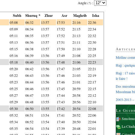
Angle
:
(?)
Subh
Shuruq *
Zhur
Asr
Maghrib
Isha
05:08
06:32
13:57
17:53
21:16
22:36
05:09
06:34
13:57
17:52
21:15
22:34
05:11
06:35
13:57
17:52
21:13
22:32
05:13
06:36
13:57
17:51
21:11
22:30
Article
05:15
06:38
13:57
17:50
21:10
22:28
05:16
06:39
13:56
17:49
21:08
22:25
Médine comme
05:18
06:40
13:56
17:48
21:06
22:23
Hajj : quelq
05:20
06:42
13:56
17:47
21:05
22:21
Hajj : 17 rai
05:22
06:43
13:56
17:46
21:03
22:19
le faire !
05:23
06:44
13:56
17:46
21:01
22:17
Des musulman
05:25
06:46
13:55
17:45
20:59
22:15
Musulman bl
05:27
06:47
13:55
17:44
20:58
22:12
2003-2013 – 
05:29
06:48
13:55
17:43
20:56
22:10
05:30
06:50
13:55
17:42
20:54
22:08
Le Guid
05:32
06:51
13:54
17:41
20:52
22:06
Sms4mus
05:34
06:52
13:54
17:40
20:50
22:04
La Citad
05:35
06:54
13:54
17:39
20:48
22:01
Calendri
05:37
06:55
13:54
17:37
20:46
21:59