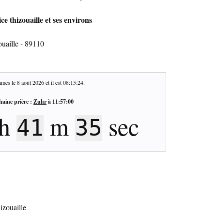
e thizouaille et ses environs
ouaille - 89110
mes le
8 août 2026
et il est
08:15:25
.
haine prière :
Zuhr
à
11:57:00
h
m
sec
41
34
izouaille