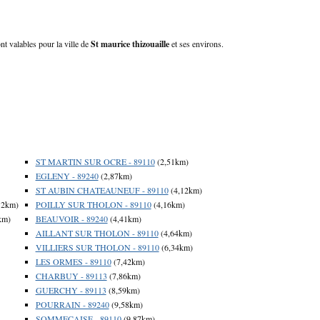
ont valables pour la ville de
St maurice thizouaille
et ses environs.
ST MARTIN SUR OCRE - 89110
(2,51km)
EGLENY - 89240
(2,87km)
ST AUBIN CHATEAUNEUF - 89110
(4,12km)
12km)
POILLY SUR THOLON - 89110
(4,16km)
km)
BEAUVOIR - 89240
(4,41km)
AILLANT SUR THOLON - 89110
(4,64km)
VILLIERS SUR THOLON - 89110
(6,34km)
LES ORMES - 89110
(7,42km)
CHARBUY - 89113
(7,86km)
GUERCHY - 89113
(8,59km)
POURRAIN - 89240
(9,58km)
SOMMECAISE - 89110
(9,87km)