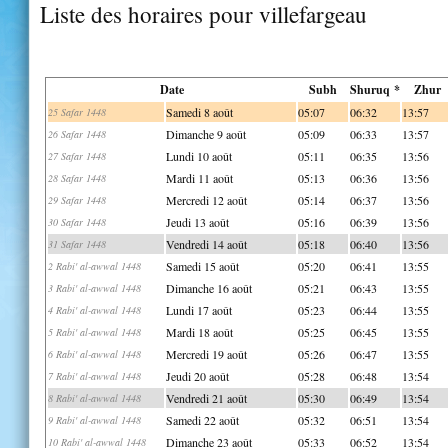
Liste des horaires pour villefargeau
Date
Subh
Shuruq *
Zhur
Samedi 8 août
05:07
06:32
13:57
25 Safar 1448
Dimanche 9 août
05:09
06:33
13:57
26 Safar 1448
Lundi 10 août
05:11
06:35
13:56
27 Safar 1448
Mardi 11 août
05:13
06:36
13:56
28 Safar 1448
Mercredi 12 août
05:14
06:37
13:56
29 Safar 1448
Jeudi 13 août
05:16
06:39
13:56
30 Safar 1448
Vendredi 14 août
05:18
06:40
13:56
31 Safar 1448
Samedi 15 août
05:20
06:41
13:55
2 Rabi' al-awwal 1448
Dimanche 16 août
05:21
06:43
13:55
3 Rabi' al-awwal 1448
Lundi 17 août
05:23
06:44
13:55
4 Rabi' al-awwal 1448
Mardi 18 août
05:25
06:45
13:55
5 Rabi' al-awwal 1448
Mercredi 19 août
05:26
06:47
13:55
6 Rabi' al-awwal 1448
Jeudi 20 août
05:28
06:48
13:54
7 Rabi' al-awwal 1448
Vendredi 21 août
05:30
06:49
13:54
8 Rabi' al-awwal 1448
Samedi 22 août
05:32
06:51
13:54
9 Rabi' al-awwal 1448
Dimanche 23 août
05:33
06:52
13:54
10 Rabi' al-awwal 1448