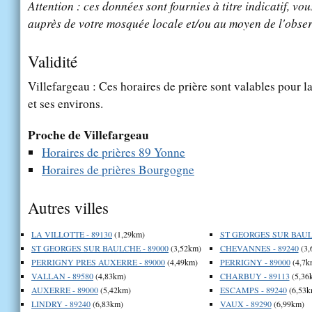
Attention : ces données sont fournies à titre indicatif, vou
auprès de votre mosquée locale et/ou au moyen de l'obser
Validité
Villefargeau : Ces horaires de prière sont valables pour la
et ses environs.
Proche de Villefargeau
Horaires de prières 89 Yonne
Horaires de prières Bourgogne
Autres villes
LA VILLOTTE - 89130
(1,29km)
ST GEORGES SUR BAULC
ST GEORGES SUR BAULCHE - 89000
(3,52km)
CHEVANNES - 89240
(3,
PERRIGNY PRES AUXERRE - 89000
(4,49km)
PERRIGNY - 89000
(4,7k
VALLAN - 89580
(4,83km)
CHARBUY - 89113
(5,36
AUXERRE - 89000
(5,42km)
ESCAMPS - 89240
(6,53k
LINDRY - 89240
(6,83km)
VAUX - 89290
(6,99km)