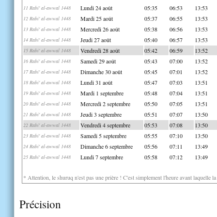
Lundi 24 août
05:35
06:53
13:53
11 Rabi' al-awwal 1448
Mardi 25 août
05:37
06:55
13:53
12 Rabi' al-awwal 1448
Mercredi 26 août
05:38
06:56
13:53
13 Rabi' al-awwal 1448
Jeudi 27 août
05:40
06:57
13:53
14 Rabi' al-awwal 1448
Vendredi 28 août
05:42
06:59
13:52
15 Rabi' al-awwal 1448
Samedi 29 août
05:43
07:00
13:52
16 Rabi' al-awwal 1448
Dimanche 30 août
05:45
07:01
13:52
17 Rabi' al-awwal 1448
Lundi 31 août
05:47
07:03
13:51
18 Rabi' al-awwal 1448
Mardi 1 septembre
05:48
07:04
13:51
19 Rabi' al-awwal 1448
Mercredi 2 septembre
05:50
07:05
13:51
20 Rabi' al-awwal 1448
Jeudi 3 septembre
05:51
07:07
13:50
21 Rabi' al-awwal 1448
Vendredi 4 septembre
05:53
07:08
13:50
22 Rabi' al-awwal 1448
Samedi 5 septembre
05:55
07:10
13:50
23 Rabi' al-awwal 1448
Dimanche 6 septembre
05:56
07:11
13:49
24 Rabi' al-awwal 1448
Lundi 7 septembre
05:58
07:12
13:49
25 Rabi' al-awwal 1448
* Attention, le shuruq n'est pas une prière ! C'est simplement l'heure avant laquelle l
Précision