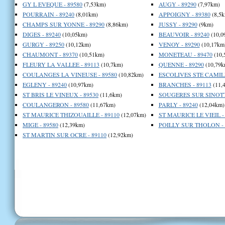
GY L EVEQUE - 89580
(7,53km)
AUGY - 89290
(7,97km)
POURRAIN - 89240
(8,01km)
APPOIGNY - 89380
(8,5k
CHAMPS SUR YONNE - 89290
(8,86km)
JUSSY - 89290
(9km)
DIGES - 89240
(10,05km)
BEAUVOIR - 89240
(10,0
GURGY - 89250
(10,12km)
VENOY - 89290
(10,17km
CHAUMONT - 89370
(10,51km)
MONETEAU - 89470
(10,
FLEURY LA VALLEE - 89113
(10,7km)
QUENNE - 89290
(10,79k
COULANGES LA VINEUSE - 89580
(10,82km)
ESCOLIVES STE CAMILL
EGLENY - 89240
(10,97km)
BRANCHES - 89113
(11,
ST BRIS LE VINEUX - 89530
(11,6km)
SOUGERES SUR SINOTTE
COULANGERON - 89580
(11,67km)
PARLY - 89240
(12,04km)
ST MAURICE THIZOUAILLE - 89110
(12,07km)
ST MAURICE LE VIEIL -
MIGE - 89580
(12,39km)
POILLY SUR THOLON - 
ST MARTIN SUR OCRE - 89110
(12,92km)