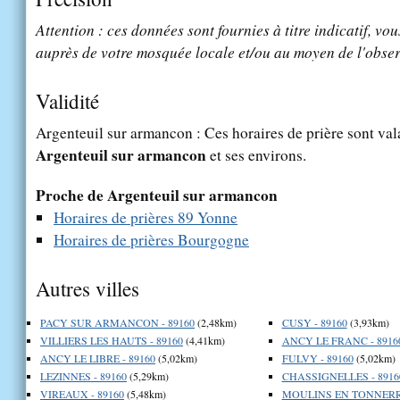
Attention : ces données sont fournies à titre indicatif, vou
auprès de votre mosquée locale et/ou au moyen de l'obser
Validité
Argenteuil sur armancon : Ces horaires de prière sont vala
Argenteuil sur armancon
et ses environs.
Proche de Argenteuil sur armancon
Horaires de prières 89 Yonne
Horaires de prières Bourgogne
Autres villes
PACY SUR ARMANCON - 89160
(2,48km)
CUSY - 89160
(3,93km)
VILLIERS LES HAUTS - 89160
(4,41km)
ANCY LE FRANC - 8916
ANCY LE LIBRE - 89160
(5,02km)
FULVY - 89160
(5,02km)
LEZINNES - 89160
(5,29km)
CHASSIGNELLES - 8916
VIREAUX - 89160
(5,48km)
MOULINS EN TONNERRO