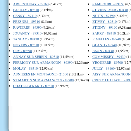
ARGENTENAY - 89160
(6,41km)
SAMBOURG - 89160
(6,
PASILLY - 89310
(7,12km)
ST VINNEMER - 89430
(
CENSY - 89310
(8,32km)
NUITS - 89390
(8,42km)
FRESNES - 89310
(8,6km)
ETIVEY - 89310
(9,17km)
RAVIERES - 89390
(9,26km)
STIGNY - 89160
(9,58km)
JOUANCY - 89310
(10,02km)
SARRY - 89310
(10,2km)
TANLAY - 89430
(10,35km)
PIMELLES - 89740
(10,4k
NOYERS - 89310
(10,87km)
GLAND - 89740
(10,9km)
CRY - 89390
(11,23km)
BAON - 89430
(11,55km)
ANNAY SUR SEREIN - 89310
(11,59km)
COMMISSEY - 89430
(11
PERRIGNY SUR ARMANCON - 89390
(12,29km)
YROUERRE - 89700
(12,
MOLAY - 89310
(12,95km)
JULLY - 89160
(12,97km)
ASNIERES EN MONTAGNE - 21500
(13,21km)
AISY SUR ARMANCON -
ST MARTIN SUR ARMANCON - 89700
(13,34km)
CRUZY LE CHATEL - 89
CHATEL GERARD - 89310
(13,99km)