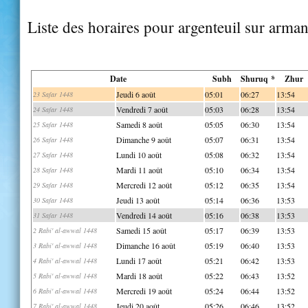
Liste des horaires pour argenteuil sur arma
Date
Subh
Shuruq *
Zhur
Jeudi 6 août
05:01
06:27
13:54
23 Safar 1448
Vendredi 7 août
05:03
06:28
13:54
24 Safar 1448
Samedi 8 août
05:05
06:30
13:54
25 Safar 1448
Dimanche 9 août
05:07
06:31
13:54
26 Safar 1448
Lundi 10 août
05:08
06:32
13:54
27 Safar 1448
Mardi 11 août
05:10
06:34
13:54
28 Safar 1448
Mercredi 12 août
05:12
06:35
13:54
29 Safar 1448
Jeudi 13 août
05:14
06:36
13:53
30 Safar 1448
Vendredi 14 août
05:16
06:38
13:53
31 Safar 1448
Samedi 15 août
05:17
06:39
13:53
2 Rabi' al-awwal 1448
Dimanche 16 août
05:19
06:40
13:53
3 Rabi' al-awwal 1448
Lundi 17 août
05:21
06:42
13:53
4 Rabi' al-awwal 1448
Mardi 18 août
05:22
06:43
13:52
5 Rabi' al-awwal 1448
Mercredi 19 août
05:24
06:44
13:52
6 Rabi' al-awwal 1448
Jeudi 20 août
05:26
06:46
13:52
7 Rabi' al-awwal 1448