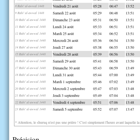
Vendredi 21 août
05:28
06:47
13:52
8 Rabi' al-awwal 1448
Samedi 22 août
05:29
06:48
13:51
9 Rabi' al-awwal 1448
Dimanche 23 août
05:31
06:50
13:51
10 Rabi' al-awwal 1448
Lundi 24 août
05:33
06:51
13:51
11 Rabi' al-awwal 1448
Mardi 25 août
05:34
06:52
13:51
12 Rabi' al-awwal 1448
Mercredi 26 août
05:36
06:54
13:50
13 Rabi' al-awwal 1448
Jeudi 27 août
05:38
06:55
13:50
14 Rabi' al-awwal 1448
Vendredi 28 août
05:39
06:56
13:50
15 Rabi' al-awwal 1448
Samedi 29 août
05:41
06:58
13:50
16 Rabi' al-awwal 1448
Dimanche 30 août
05:43
06:59
13:49
17 Rabi' al-awwal 1448
Lundi 31 août
05:44
07:00
13:49
18 Rabi' al-awwal 1448
Mardi 1 septembre
05:46
07:02
13:49
19 Rabi' al-awwal 1448
Mercredi 2 septembre
05:47
07:03
13:48
20 Rabi' al-awwal 1448
Jeudi 3 septembre
05:49
07:04
13:48
21 Rabi' al-awwal 1448
Vendredi 4 septembre
05:51
07:06
13:48
22 Rabi' al-awwal 1448
Samedi 5 septembre
05:52
07:07
13:47
23 Rabi' al-awwal 1448
* Attention, le shuruq n'est pas une prière ! C'est simplement l'heure avant laquelle l
Précision