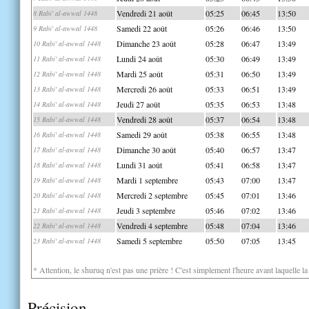
Vendredi 21 août
05:25
06:45
13:50
8 Rabi' al-awwal 1448
Samedi 22 août
05:26
06:46
13:50
9 Rabi' al-awwal 1448
Dimanche 23 août
05:28
06:47
13:49
10 Rabi' al-awwal 1448
Lundi 24 août
05:30
06:49
13:49
11 Rabi' al-awwal 1448
Mardi 25 août
05:31
06:50
13:49
12 Rabi' al-awwal 1448
Mercredi 26 août
05:33
06:51
13:49
13 Rabi' al-awwal 1448
Jeudi 27 août
05:35
06:53
13:48
14 Rabi' al-awwal 1448
Vendredi 28 août
05:37
06:54
13:48
15 Rabi' al-awwal 1448
Samedi 29 août
05:38
06:55
13:48
16 Rabi' al-awwal 1448
Dimanche 30 août
05:40
06:57
13:47
17 Rabi' al-awwal 1448
Lundi 31 août
05:41
06:58
13:47
18 Rabi' al-awwal 1448
Mardi 1 septembre
05:43
07:00
13:47
19 Rabi' al-awwal 1448
Mercredi 2 septembre
05:45
07:01
13:46
20 Rabi' al-awwal 1448
Jeudi 3 septembre
05:46
07:02
13:46
21 Rabi' al-awwal 1448
Vendredi 4 septembre
05:48
07:04
13:46
22 Rabi' al-awwal 1448
Samedi 5 septembre
05:50
07:05
13:45
23 Rabi' al-awwal 1448
* Attention, le shuruq n'est pas une prière ! C'est simplement l'heure avant laquelle l
Précision