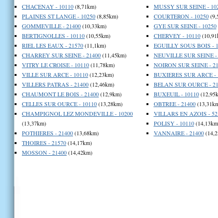
CHACENAY - 10110
(8,71km)
MUSSY SUR SEINE - 10
PLAINES ST LANGE - 10250
(8,85km)
COURTERON - 10250
(9,
GOMMEVILLE - 21400
(10,33km)
GYE SUR SEINE - 10250
BERTIGNOLLES - 10110
(10,55km)
CHERVEY - 10110
(10,91
RIEL LES EAUX - 21570
(11,1km)
EGUILLY SOUS BOIS - 1
CHARREY SUR SEINE - 21400
(11,45km)
NEUVILLE SUR SEINE - 
VITRY LE CROISE - 10110
(11,78km)
NOIRON SUR SEINE - 21
VILLE SUR ARCE - 10110
(12,23km)
BUXIERES SUR ARCE - 
VILLERS PATRAS - 21400
(12,46km)
BELAN SUR OURCE - 21
CHAUMONT LE BOIS - 21400
(12,9km)
BUXEUIL - 10110
(12,95
CELLES SUR OURCE - 10110
(13,28km)
OBTREE - 21400
(13,31k
CHAMPIGNOL LEZ MONDEVILLE - 10200
VILLARS EN AZOIS - 52
(13,37km)
POLISY - 10110
(14,13km
POTHIERES - 21400
(13,68km)
VANNAIRE - 21400
(14,2
THOIRES - 21570
(14,17km)
MOSSON - 21400
(14,42km)