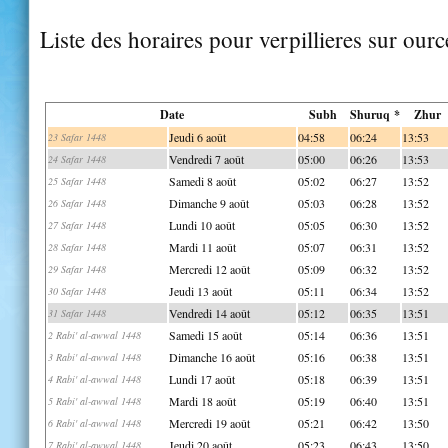
Liste des horaires pour verpillieres sur ourc
Date
Subh
Shuruq *
Zhur
Jeudi 6 août
04:58
06:24
13:53
23 Safar 1448
Vendredi 7 août
05:00
06:26
13:53
24 Safar 1448
Samedi 8 août
05:02
06:27
13:52
25 Safar 1448
Dimanche 9 août
05:03
06:28
13:52
26 Safar 1448
Lundi 10 août
05:05
06:30
13:52
27 Safar 1448
Mardi 11 août
05:07
06:31
13:52
28 Safar 1448
Mercredi 12 août
05:09
06:32
13:52
29 Safar 1448
Jeudi 13 août
05:11
06:34
13:52
30 Safar 1448
Vendredi 14 août
05:12
06:35
13:51
31 Safar 1448
Samedi 15 août
05:14
06:36
13:51
2 Rabi' al-awwal 1448
Dimanche 16 août
05:16
06:38
13:51
3 Rabi' al-awwal 1448
Lundi 17 août
05:18
06:39
13:51
4 Rabi' al-awwal 1448
Mardi 18 août
05:19
06:40
13:51
5 Rabi' al-awwal 1448
Mercredi 19 août
05:21
06:42
13:50
6 Rabi' al-awwal 1448
Jeudi 20 août
05:23
06:43
13:50
7 Rabi' al-awwal 1448