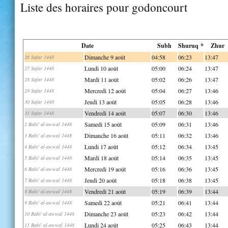
Liste des horaires pour godoncourt
Date
Subh
Shuruq *
Zhur
Dimanche 9 août
04:58
06:23
13:47
26 Safar 1448
Lundi 10 août
05:00
06:24
13:47
27 Safar 1448
Mardi 11 août
05:02
06:26
13:47
28 Safar 1448
Mercredi 12 août
05:04
06:27
13:46
29 Safar 1448
Jeudi 13 août
05:05
06:28
13:46
30 Safar 1448
Vendredi 14 août
05:07
06:30
13:46
31 Safar 1448
Samedi 15 août
05:09
06:31
13:46
2 Rabi' al-awwal 1448
Dimanche 16 août
05:11
06:32
13:46
3 Rabi' al-awwal 1448
Lundi 17 août
05:12
06:34
13:45
4 Rabi' al-awwal 1448
Mardi 18 août
05:14
06:35
13:45
5 Rabi' al-awwal 1448
Mercredi 19 août
05:16
06:36
13:45
6 Rabi' al-awwal 1448
Jeudi 20 août
05:18
06:38
13:45
7 Rabi' al-awwal 1448
Vendredi 21 août
05:19
06:39
13:44
8 Rabi' al-awwal 1448
Samedi 22 août
05:21
06:41
13:44
9 Rabi' al-awwal 1448
Dimanche 23 août
05:23
06:42
13:44
10 Rabi' al-awwal 1448
Lundi 24 août
05:25
06:43
13:44
11 Rabi' al-awwal 1448