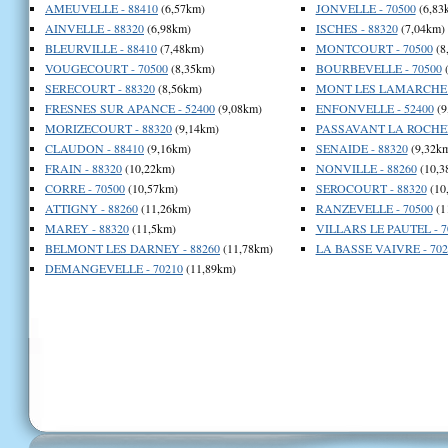
AMEUVELLE - 88410
(6,57km)
JONVELLE - 70500
(6,83
AINVELLE - 88320
(6,98km)
ISCHES - 88320
(7,04km)
BLEURVILLE - 88410
(7,48km)
MONTCOURT - 70500
(8
VOUGECOURT - 70500
(8,35km)
BOURBEVELLE - 70500
(
SERECOURT - 88320
(8,56km)
MONT LES LAMARCHE -
FRESNES SUR APANCE - 52400
(9,08km)
ENFONVELLE - 52400
(9
MORIZECOURT - 88320
(9,14km)
PASSAVANT LA ROCHER
CLAUDON - 88410
(9,16km)
SENAIDE - 88320
(9,32k
FRAIN - 88320
(10,22km)
NONVILLE - 88260
(10,3
CORRE - 70500
(10,57km)
SEROCOURT - 88320
(10
ATTIGNY - 88260
(11,26km)
RANZEVELLE - 70500
(1
MAREY - 88320
(11,5km)
VILLARS LE PAUTEL - 7
BELMONT LES DARNEY - 88260
(11,78km)
LA BASSE VAIVRE - 702
DEMANGEVELLE - 70210
(11,89km)