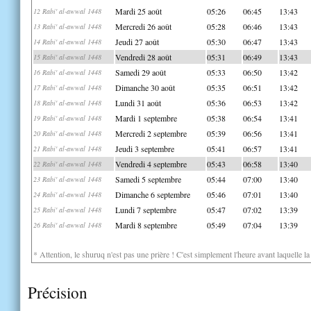
Mardi 25 août
05:26
06:45
13:43
12 Rabi' al-awwal 1448
Mercredi 26 août
05:28
06:46
13:43
13 Rabi' al-awwal 1448
Jeudi 27 août
05:30
06:47
13:43
14 Rabi' al-awwal 1448
Vendredi 28 août
05:31
06:49
13:43
15 Rabi' al-awwal 1448
Samedi 29 août
05:33
06:50
13:42
16 Rabi' al-awwal 1448
Dimanche 30 août
05:35
06:51
13:42
17 Rabi' al-awwal 1448
Lundi 31 août
05:36
06:53
13:42
18 Rabi' al-awwal 1448
Mardi 1 septembre
05:38
06:54
13:41
19 Rabi' al-awwal 1448
Mercredi 2 septembre
05:39
06:56
13:41
20 Rabi' al-awwal 1448
Jeudi 3 septembre
05:41
06:57
13:41
21 Rabi' al-awwal 1448
Vendredi 4 septembre
05:43
06:58
13:40
22 Rabi' al-awwal 1448
Samedi 5 septembre
05:44
07:00
13:40
23 Rabi' al-awwal 1448
Dimanche 6 septembre
05:46
07:01
13:40
24 Rabi' al-awwal 1448
Lundi 7 septembre
05:47
07:02
13:39
25 Rabi' al-awwal 1448
Mardi 8 septembre
05:49
07:04
13:39
26 Rabi' al-awwal 1448
* Attention, le shuruq n'est pas une prière ! C'est simplement l'heure avant laquelle l
Précision