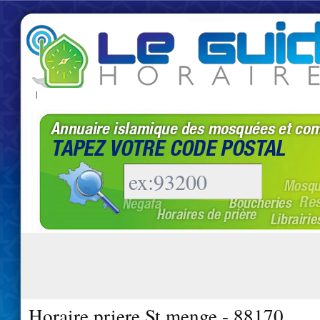
|
Horaire priere St menge - 88170