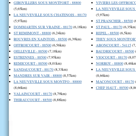
GIROVILLERS SOUS MONTFORT - 88800
VIVIERS LES OFFROICO
(5,65km)
LA NEUVEVILLE SOUS 
LA NEUVEVILLE SOUS CHATENOIS - 88170
(5,97km)
(5,97km)
ST PRANCHER - 88500
(
DOMMARTIN SUR VRAINE - 88170
(6,18km)
ST PAUL - 88170
(6,35km
ST REMIMONT - 88800
(6,24km)
REPEL - 88500
(6,5km)
ROUVRES EN XAINTOIS - 88500
(6,39km)
THEY SOUS MONTFORT 
OFFROICOURT - 88500
(6,56km)
ABONCOURT - 54115
(7
OELLEVILLE - 88500
(7,18km)
BAUDRICOURT - 88500
(
ESTRENNES - 88500
(7,95km)
VIOCOURT - 88170
(8,07
REMICOURT - 88500
(8,01km)
NORROY - 88800
(8,46km
SANDAUCOURT - 88170
(8,33km)
LA NEUVEVILLE SOUS 
MANDRES SUR VAIR - 88800
(8,57km)
(8,66km)
LA NEUVEVILLE SOUS MONTFO - 88800
MACONCOURT - 88170
(
(8,66km)
CHEF HAUT - 88500
(8,8
VALAINCOURT - 88170
(8,79km)
THIRAUCOURT - 88500
(8,88km)