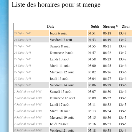
Liste des horaires pour st menge
Date
Subh
Shuruq *
Zhur
Jeudi 6 août
04:51
06:18
13:47
23 Safar 1448
Vendredi 7 août
04:53
06:19
13:47
24 Safar 1448
Samedi 8 août
04:55
06:21
13:47
25 Safar 1448
Dimanche 9 août
04:57
06:22
13:47
26 Safar 1448
Lundi 10 août
04:58
06:23
13:47
27 Safar 1448
Mardi 11 août
05:00
06:25
13:46
28 Safar 1448
Mercredi 12 août
05:02
06:26
13:46
29 Safar 1448
Jeudi 13 août
05:04
06:27
13:46
30 Safar 1448
Vendredi 14 août
05:06
06:29
13:46
31 Safar 1448
Samedi 15 août
05:07
06:30
13:46
2 Rabi' al-awwal 1448
Dimanche 16 août
05:09
06:32
13:45
3 Rabi' al-awwal 1448
Lundi 17 août
05:11
06:33
13:45
4 Rabi' al-awwal 1448
Mardi 18 août
05:13
06:34
13:45
5 Rabi' al-awwal 1448
Mercredi 19 août
05:15
06:36
13:45
6 Rabi' al-awwal 1448
Jeudi 20 août
05:16
06:37
13:45
7 Rabi' al-awwal 1448
Vendredi 21 août
05:18
06:38
13:44
8 Rabi' al-awwal 1448