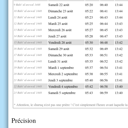
Samedi 22 août
05:20
06:40
13:44
9 Rabi' al-awwal 1448
Dimanche 23 août
05:22
06:41
13:44
10 Rabi' al-awwal 1448
Lundi 24 août
05:23
06:43
13:44
11 Rabi' al-awwal 1448
Mardi 25 août
05:25
06:44
13:43
12 Rabi' al-awwal 1448
Mercredi 26 août
05:27
06:45
13:43
13 Rabi' al-awwal 1448
Jeudi 27 août
05:28
06:47
13:43
14 Rabi' al-awwal 1448
Vendredi 28 août
05:30
06:48
13:42
15 Rabi' al-awwal 1448
Samedi 29 août
05:32
06:49
13:42
16 Rabi' al-awwal 1448
Dimanche 30 août
05:33
06:51
13:42
17 Rabi' al-awwal 1448
Lundi 31 août
05:35
06:52
13:42
18 Rabi' al-awwal 1448
Mardi 1 septembre
05:37
06:54
13:41
19 Rabi' al-awwal 1448
Mercredi 2 septembre
05:38
06:55
13:41
20 Rabi' al-awwal 1448
Jeudi 3 septembre
05:40
06:56
13:41
21 Rabi' al-awwal 1448
Vendredi 4 septembre
05:42
06:58
13:40
22 Rabi' al-awwal 1448
Samedi 5 septembre
05:43
06:59
13:40
23 Rabi' al-awwal 1448
* Attention, le shuruq n'est pas une prière ! C'est simplement l'heure avant laquelle l
Précision