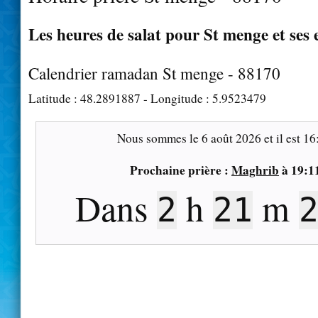
Les heures de salat pour St menge et ses 
Calendrier ramadan St menge - 88170
Latitude :
48.2891887
- Longitude :
5.9523479
Nous sommes le
6 août 2026
et il est
16
Prochaine prière :
Maghrib
à
19:1
Dans
h
m
2
21