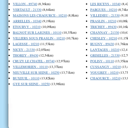
VILLON - 89740
(8,36km)
LES RICEYS - 10340
(8,4
VERTAULT - 21330
(8,64km)
PARGUES - 10210
(8,74k
MAISONS LES CHAOURCE - 10210
(8,8km)
VILLEDIEU - 21330
(9,18
ARRELLES - 10340
(9,19km)
PRASLIN - 10210
(10,08k
ETOURVY - 10210
(10,09km)
TRICHEY - 89430
(10,16
BALNOT SUR LAIGNES - 10110
(10,35km)
CHANNAY - 21330
(10,6
VILLIERS SOUS PRASLIN - 10210
(10,7km)
CHESLEY - 10210
(11,15
LAGESSE - 10210
(11,53km)
RUGNY - 89430
(11,76km
NICEY - 21330
(12,05km)
LANTAGES - 10210
(12,4
THOREY - 89430
(12,54km)
GRISELLES - 21330
(12,7
CRUZY LE CHATEL - 89740
(12,97km)
POLISY - 10110
(13,35km
VILLEMORIEN - 10110
(13,37km)
CUSSANGY - 10210
(13,
NEUVILLE SUR SEINE - 10250
(13,71km)
VOUGREY - 10210
(13,7
BUXEUIL - 10110
(13,82km)
CHAOURCE - 10210
(13,
GYE SUR SEINE - 10250
(13,98km)