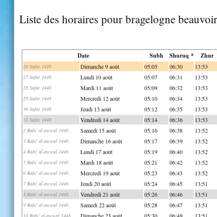
Liste des horaires pour bragelogne beauvoi
Date
Subh
Shuruq *
Zhur
Dimanche 9 août
05:05
06:30
13:53
26 Safar 1448
Lundi 10 août
05:07
06:31
13:53
27 Safar 1448
Mardi 11 août
05:09
06:32
13:53
28 Safar 1448
Mercredi 12 août
05:10
06:34
13:53
29 Safar 1448
Jeudi 13 août
05:12
06:35
13:53
30 Safar 1448
Vendredi 14 août
05:14
06:36
13:53
31 Safar 1448
Samedi 15 août
05:16
06:38
13:52
2 Rabi' al-awwal 1448
Dimanche 16 août
05:17
06:39
13:52
3 Rabi' al-awwal 1448
Lundi 17 août
05:19
06:40
13:52
4 Rabi' al-awwal 1448
Mardi 18 août
05:21
06:42
13:52
5 Rabi' al-awwal 1448
Mercredi 19 août
05:23
06:43
13:52
6 Rabi' al-awwal 1448
Jeudi 20 août
05:24
06:45
13:51
7 Rabi' al-awwal 1448
Vendredi 21 août
05:26
06:46
13:51
8 Rabi' al-awwal 1448
Samedi 22 août
05:28
06:47
13:51
9 Rabi' al-awwal 1448
Dimanche 23 août
05:30
06:49
13:51
10 Rabi' al-awwal 1448