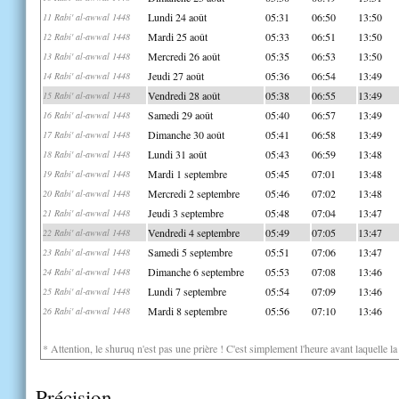
Lundi 24 août
05:31
06:50
13:50
11 Rabi' al-awwal 1448
Mardi 25 août
05:33
06:51
13:50
12 Rabi' al-awwal 1448
Mercredi 26 août
05:35
06:53
13:50
13 Rabi' al-awwal 1448
Jeudi 27 août
05:36
06:54
13:49
14 Rabi' al-awwal 1448
Vendredi 28 août
05:38
06:55
13:49
15 Rabi' al-awwal 1448
Samedi 29 août
05:40
06:57
13:49
16 Rabi' al-awwal 1448
Dimanche 30 août
05:41
06:58
13:49
17 Rabi' al-awwal 1448
Lundi 31 août
05:43
06:59
13:48
18 Rabi' al-awwal 1448
Mardi 1 septembre
05:45
07:01
13:48
19 Rabi' al-awwal 1448
Mercredi 2 septembre
05:46
07:02
13:48
20 Rabi' al-awwal 1448
Jeudi 3 septembre
05:48
07:04
13:47
21 Rabi' al-awwal 1448
Vendredi 4 septembre
05:49
07:05
13:47
22 Rabi' al-awwal 1448
Samedi 5 septembre
05:51
07:06
13:47
23 Rabi' al-awwal 1448
Dimanche 6 septembre
05:53
07:08
13:46
24 Rabi' al-awwal 1448
Lundi 7 septembre
05:54
07:09
13:46
25 Rabi' al-awwal 1448
Mardi 8 septembre
05:56
07:10
13:46
26 Rabi' al-awwal 1448
* Attention, le shuruq n'est pas une prière ! C'est simplement l'heure avant laquelle l
Précision