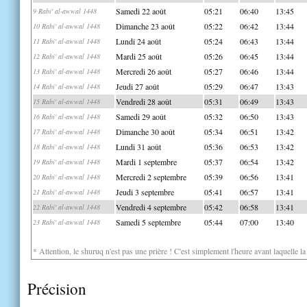
Samedi 22 août
05:21
06:40
13:45
9 Rabi' al-awwal 1448
Dimanche 23 août
05:22
06:42
13:44
10 Rabi' al-awwal 1448
Lundi 24 août
05:24
06:43
13:44
11 Rabi' al-awwal 1448
Mardi 25 août
05:26
06:45
13:44
12 Rabi' al-awwal 1448
Mercredi 26 août
05:27
06:46
13:44
13 Rabi' al-awwal 1448
Jeudi 27 août
05:29
06:47
13:43
14 Rabi' al-awwal 1448
Vendredi 28 août
05:31
06:49
13:43
15 Rabi' al-awwal 1448
Samedi 29 août
05:32
06:50
13:43
16 Rabi' al-awwal 1448
Dimanche 30 août
05:34
06:51
13:42
17 Rabi' al-awwal 1448
Lundi 31 août
05:36
06:53
13:42
18 Rabi' al-awwal 1448
Mardi 1 septembre
05:37
06:54
13:42
19 Rabi' al-awwal 1448
Mercredi 2 septembre
05:39
06:56
13:41
20 Rabi' al-awwal 1448
Jeudi 3 septembre
05:41
06:57
13:41
21 Rabi' al-awwal 1448
Vendredi 4 septembre
05:42
06:58
13:41
22 Rabi' al-awwal 1448
Samedi 5 septembre
05:44
07:00
13:40
23 Rabi' al-awwal 1448
* Attention, le shuruq n'est pas une prière ! C'est simplement l'heure avant laquelle l
Précision