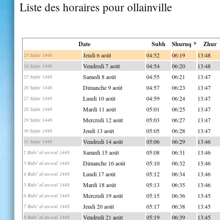
Liste des horaires pour ollainville
Date
Subh
Shuruq *
Zhur
Jeudi 6 août
04:52
06:19
13:48
23 Safar 1448
Vendredi 7 août
04:54
06:20
13:48
24 Safar 1448
Samedi 8 août
04:55
06:21
13:47
25 Safar 1448
Dimanche 9 août
04:57
06:23
13:47
26 Safar 1448
Lundi 10 août
04:59
06:24
13:47
27 Safar 1448
Mardi 11 août
05:01
06:25
13:47
28 Safar 1448
Mercredi 12 août
05:03
06:27
13:47
29 Safar 1448
Jeudi 13 août
05:05
06:28
13:47
30 Safar 1448
Vendredi 14 août
05:06
06:29
13:46
31 Safar 1448
Samedi 15 août
05:08
06:31
13:46
2 Rabi' al-awwal 1448
Dimanche 16 août
05:10
06:32
13:46
3 Rabi' al-awwal 1448
Lundi 17 août
05:12
06:34
13:46
4 Rabi' al-awwal 1448
Mardi 18 août
05:13
06:35
13:46
5 Rabi' al-awwal 1448
Mercredi 19 août
05:15
06:36
13:45
6 Rabi' al-awwal 1448
Jeudi 20 août
05:17
06:38
13:45
7 Rabi' al-awwal 1448
Vendredi 21 août
05:19
06:39
13:45
8 Rabi' al-awwal 1448