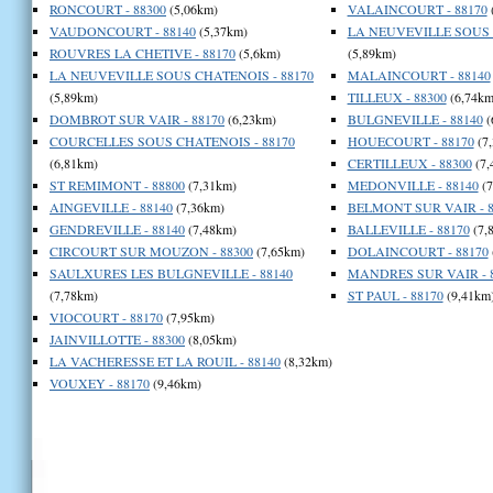
RONCOURT - 88300
(5,06km)
VALAINCOURT - 88170
VAUDONCOURT - 88140
(5,37km)
LA NEUVEVILLE SOUS 
ROUVRES LA CHETIVE - 88170
(5,6km)
(5,89km)
LA NEUVEVILLE SOUS CHATENOIS - 88170
MALAINCOURT - 88140
(5,89km)
TILLEUX - 88300
(6,74km
DOMBROT SUR VAIR - 88170
(6,23km)
BULGNEVILLE - 88140
(
COURCELLES SOUS CHATENOIS - 88170
HOUECOURT - 88170
(7
(6,81km)
CERTILLEUX - 88300
(7,
ST REMIMONT - 88800
(7,31km)
MEDONVILLE - 88140
(7
AINGEVILLE - 88140
(7,36km)
BELMONT SUR VAIR - 8
GENDREVILLE - 88140
(7,48km)
BALLEVILLE - 88170
(7,
CIRCOURT SUR MOUZON - 88300
(7,65km)
DOLAINCOURT - 88170
SAULXURES LES BULGNEVILLE - 88140
MANDRES SUR VAIR - 
(7,78km)
ST PAUL - 88170
(9,41km
VIOCOURT - 88170
(7,95km)
JAINVILLOTTE - 88300
(8,05km)
LA VACHERESSE ET LA ROUIL - 88140
(8,32km)
VOUXEY - 88170
(9,46km)