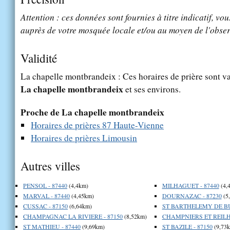
Attention : ces données sont fournies à titre indicatif, vou
auprès de votre mosquée locale et/ou au moyen de l'obser
Validité
La chapelle montbrandeix : Ces horaires de prière sont va
La chapelle montbrandeix
et ses environs.
Proche de La chapelle montbrandeix
Horaires de prières 87 Haute-Vienne
Horaires de prières Limousin
Autres villes
PENSOL - 87440
(4,4km)
MILHAGUET - 87440
(4,
MARVAL - 87440
(4,45km)
DOURNAZAC - 87230
(5
CUSSAC - 87150
(6,64km)
ST BARTHELEMY DE BUS
CHAMPAGNAC LA RIVIERE - 87150
(8,52km)
CHAMPNIERS ET REILHA
ST MATHIEU - 87440
(9,69km)
ST BAZILE - 87150
(9,73