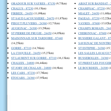
ORADOUR SUR VAYRES - 87150
(9,73km)
ABJAT SUR BANDIAT - 
CHALUS - 87230
(10,13km)
CHAMPSAC - 87230
(10,
FIRBEIX - 24450
(11,09km)
MIALET - 24450
(11,68km
ST SAUD LACOUSSIERE - 24470
(11,87km)
PAGEAS - 87230
(12,22k
PIEGUT PLUVIERS - 24360
(12,71km)
VAYRES - 87600
(13,02k
AUGIGNAC - 24300
(13,29km)
CHAMPS ROMAIN - 244
ST PIERRE DE FRUGIE - 24450
(14,05km)
CHERONNAC - 87600
(14
MAISONNAIS SUR TARDOIRE - 87440
BUSSIERE GALANT - 87
(14,25km)
SAVIGNAC DE NONTRON
GORRE - 87310
(14,76km)
ST ESTEPHE - 24360
(15,
LA COQUILLE - 24450
(15,27km)
LES SALLES LAVAUGUY
ST LAURENT SUR GORRE - 87310
(16,13km)
BUSSEROLLES - 24360
(
CHALEIX - 24800
(16,44km)
ST PRIEST LES FOUGERE
ST JORY DE CHALAIS - 24800
(16,9km)
LE BOURDEIX - 24300
(1
LES CARS - 87230
(17,78km)
ETOUARS - 24360
(17,95km)