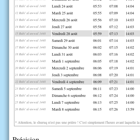
Lundi 24 août
05:53
07:08
14:04
11 Rabi' al-awwal 1448
Mardi 25 août
05:55
07:09
14:04
12 Rabi' al-awwal 1448
Mercredi 26 août
05:56
07:10
14:03
13 Rabi' al-awwal 1448
Jeudi 27 août
05:58
07:12
14:03
14 Rabi' al-awwal 1448
Vendredi 28 août
05:59
07:13
14:03
15 Rabi' al-awwal 1448
Samedi 29 août
06:01
07:14
14:03
16 Rabi' al-awwal 1448
Dimanche 30 août
06:02
07:15
14:02
17 Rabi' al-awwal 1448
Lundi 31 août
06:03
07:16
14:02
18 Rabi' al-awwal 1448
Mardi 1 septembre
06:05
07:18
14:02
19 Rabi' al-awwal 1448
Mercredi 2 septembre
06:06
07:19
14:01
20 Rabi' al-awwal 1448
Jeudi 3 septembre
06:08
07:20
14:01
21 Rabi' al-awwal 1448
Vendredi 4 septembre
06:09
07:21
14:01
22 Rabi' al-awwal 1448
Samedi 5 septembre
06:11
07:23
14:00
23 Rabi' al-awwal 1448
Dimanche 6 septembre
06:12
07:24
14:00
24 Rabi' al-awwal 1448
Lundi 7 septembre
06:13
07:25
14:00
25 Rabi' al-awwal 1448
Mardi 8 septembre
06:15
07:26
13:59
26 Rabi' al-awwal 1448
* Attention, le shuruq n'est pas une prière ! C'est simplement l'heure avant laquelle l
Précision