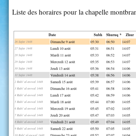
Liste des horaires pour la chapelle montbra
Date
Subh
Shuruq *
Zhur
Dimanche 9 août
05:30
06:50
14:07
26 Safar 1448
Lundi 10 août
05:31
06:51
14:07
27 Safar 1448
Mardi 11 août
05:33
06:52
14:07
28 Safar 1448
Mercredi 12 août
05:35
06:53
14:07
29 Safar 1448
Jeudi 13 août
05:36
06:54
14:06
30 Safar 1448
Vendredi 14 août
05:38
06:56
14:06
31 Safar 1448
Samedi 15 août
05:39
06:57
14:06
2 Rabi' al-awwal 1448
Dimanche 16 août
05:41
06:58
14:06
3 Rabi' al-awwal 1448
Lundi 17 août
05:42
06:59
14:06
4 Rabi' al-awwal 1448
Mardi 18 août
05:44
07:00
14:05
5 Rabi' al-awwal 1448
Mercredi 19 août
05:45
07:02
14:05
6 Rabi' al-awwal 1448
Jeudi 20 août
05:47
07:03
14:05
7 Rabi' al-awwal 1448
Vendredi 21 août
05:49
07:04
14:05
8 Rabi' al-awwal 1448
Samedi 22 août
05:50
07:05
14:05
9 Rabi' al-awwal 1448
Dimanche 23 août
05:52
07:07
14:04
10 Rabi' al-awwal 1448