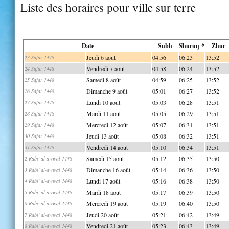
Liste des horaires pour ville sur terre
Date
Subh
Shuruq *
Zhur
Jeudi 6 août
04:56
06:23
13:52
23 Safar 1448
Vendredi 7 août
04:58
06:24
13:52
24 Safar 1448
Samedi 8 août
04:59
06:25
13:52
25 Safar 1448
Dimanche 9 août
05:01
06:27
13:52
26 Safar 1448
Lundi 10 août
05:03
06:28
13:51
27 Safar 1448
Mardi 11 août
05:05
06:29
13:51
28 Safar 1448
Mercredi 12 août
05:07
06:31
13:51
29 Safar 1448
Jeudi 13 août
05:08
06:32
13:51
30 Safar 1448
Vendredi 14 août
05:10
06:34
13:51
31 Safar 1448
Samedi 15 août
05:12
06:35
13:50
2 Rabi' al-awwal 1448
Dimanche 16 août
05:14
06:36
13:50
3 Rabi' al-awwal 1448
Lundi 17 août
05:16
06:38
13:50
4 Rabi' al-awwal 1448
Mardi 18 août
05:17
06:39
13:50
5 Rabi' al-awwal 1448
Mercredi 19 août
05:19
06:40
13:50
6 Rabi' al-awwal 1448
Jeudi 20 août
05:21
06:42
13:49
7 Rabi' al-awwal 1448
Vendredi 21 août
05:23
06:43
13:49
8 Rabi' al-awwal 1448