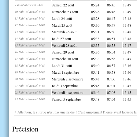
Samedi 22 août
05:24
06:45
13:49
9 Rabi' al-awwal 1448
Dimanche 23 août
05:26
06:46
13:49
10 Rabi' al-awwal 1448
Lundi 24 août
05:28
06:47
13:48
11 Rabi' al-awwal 1448
Mardi 25 août
05:30
06:49
13:48
12 Rabi' al-awwal 1448
Mercredi 26 août
05:31
06:50
13:48
13 Rabi' al-awwal 1448
Jeudi 27 août
05:33
06:51
13:48
14 Rabi' al-awwal 1448
Vendredi 28 août
05:35
06:53
13:47
15 Rabi' al-awwal 1448
Samedi 29 août
05:36
06:54
13:47
16 Rabi' al-awwal 1448
Dimanche 30 août
05:38
06:56
13:47
17 Rabi' al-awwal 1448
Lundi 31 août
05:40
06:57
13:46
18 Rabi' al-awwal 1448
Mardi 1 septembre
05:41
06:58
13:46
19 Rabi' al-awwal 1448
Mercredi 2 septembre
05:43
07:00
13:46
20 Rabi' al-awwal 1448
Jeudi 3 septembre
05:45
07:01
13:45
21 Rabi' al-awwal 1448
Vendredi 4 septembre
05:46
07:03
13:45
22 Rabi' al-awwal 1448
Samedi 5 septembre
05:48
07:04
13:45
23 Rabi' al-awwal 1448
* Attention, le shuruq n'est pas une prière ! C'est simplement l'heure avant laquelle l
Précision