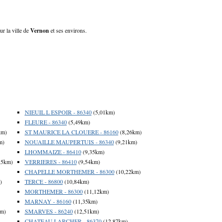
ur la ville de
Vernon
et ses environs.
NIEUIL L ESPOIR - 86340
(5,01km)
FLEURE - 86340
(5,49km)
km)
ST MAURICE LA CLOUERE - 86160
(8,26km)
m)
NOUAILLE MAUPERTUIS - 86340
(9,21km)
LHOMMAIZE - 86410
(9,35km)
,5km)
VERRIERES - 86410
(9,54km)
CHAPELLE MORTHEMER - 86300
(10,22km)
)
TERCE - 86800
(10,84km)
MORTHEMER - 86300
(11,12km)
MARNAY - 86160
(11,35km)
km)
SMARVES - 86240
(12,51km)
CHATEAU LARCHER - 86370
(12,87km)