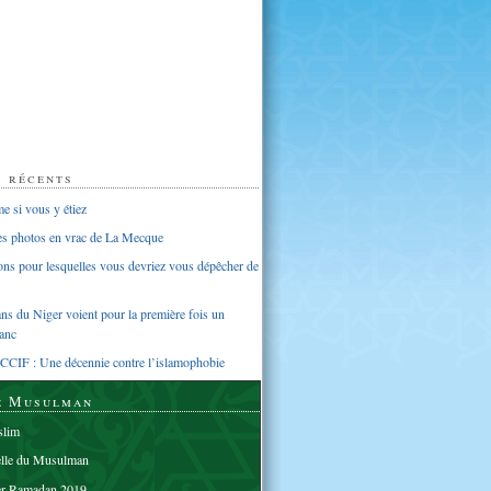
s récents
 si vous y étiez
ues photos en vrac de La Mecque
sons pour lesquelles vous devriez vous dépêcher de
s du Niger voient pour la première fois un
anc
CCIF : Une décennie contre l’islamophobie
e Musulman
lim
elle du Musulman
er Ramadan 2019