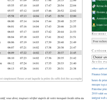
05:55
07:10
14:05
17:47
20:54
22:04
Revue d
05:57
07:12
14:05
17:46
20:52
22:02
Horaire p
05:58
07:13
14:04
17:45
20:50
22:00
Annuaire
06:00
07:14
14:04
17:44
20:48
21:57
Islam
(se
06:01
07:16
14:04
17:43
20:46
21:55
06:03
07:17
14:03
17:42
20:44
21:53
Recherc
06:04
07:18
14:03
17:41
20:42
21:51
e
06:06
07:19
14:03
17:39
20:40
21:49
06:07
07:21
14:02
17:38
20:38
21:47
Catégor
e
06:09
07:22
14:02
17:37
20:37
21:45
06:10
07:23
14:02
17:36
20:35
21:42
Accès p
re
06:12
07:24
14:01
17:35
20:33
21:40
06:13
07:26
14:01
17:33
20:31
21:38
adhan
applicat
Finance Isla
'est simplement l'heure avant laquelle la prière du subh doit être accomplie
heure de prie
mecque
logici
Palestine
prie
2010
salat
sm
intégral
web
dicatif, vous devez toujours vérifier auprès de votre mosquée locale et/ou au