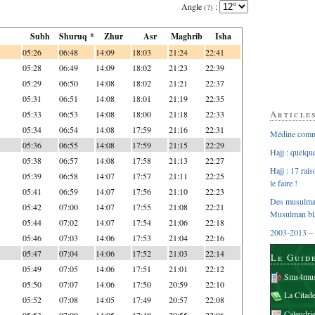
Angle
:
(?)
Subh
Shuruq *
Zhur
Asr
Maghrib
Isha
05:26
06:48
14:09
18:03
21:24
22:41
05:28
06:49
14:09
18:02
21:23
22:39
05:29
06:50
14:08
18:02
21:21
22:37
05:31
06:51
14:08
18:01
21:19
22:35
Article
05:33
06:53
14:08
18:00
21:18
22:33
05:34
06:54
14:08
17:59
21:16
22:31
Médine comme
05:36
06:55
14:08
17:59
21:15
22:29
Hajj : quelq
05:38
06:57
14:08
17:58
21:13
22:27
Hajj : 17 rai
05:39
06:58
14:07
17:57
21:11
22:25
le faire !
05:41
06:59
14:07
17:56
21:10
22:23
Des musulman
05:42
07:00
14:07
17:55
21:08
22:21
Musulman bl
05:44
07:02
14:07
17:54
21:06
22:18
2003-2013 – 
05:46
07:03
14:06
17:53
21:04
22:16
05:47
07:04
14:06
17:52
21:03
22:14
Le Guid
05:49
07:05
14:06
17:51
21:01
22:12
Sms4mus
05:50
07:07
14:06
17:50
20:59
22:10
La Citad
05:52
07:08
14:05
17:49
20:57
22:08
Calendri
05:53
07:09
14:05
17:48
20:55
22:06