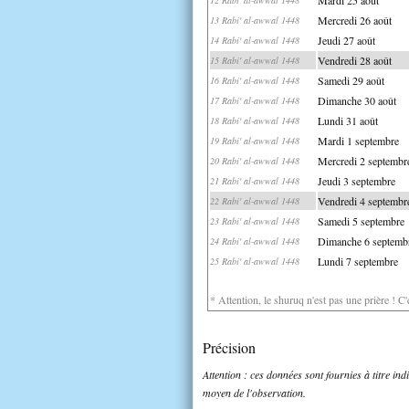
Mercredi 26 août
13 Rabi' al-awwal 1448
Jeudi 27 août
14 Rabi' al-awwal 1448
Vendredi 28 août
15 Rabi' al-awwal 1448
Samedi 29 août
16 Rabi' al-awwal 1448
Dimanche 30 août
17 Rabi' al-awwal 1448
Lundi 31 août
18 Rabi' al-awwal 1448
Mardi 1 septembre
19 Rabi' al-awwal 1448
Mercredi 2 septembr
20 Rabi' al-awwal 1448
Jeudi 3 septembre
21 Rabi' al-awwal 1448
Vendredi 4 septembr
22 Rabi' al-awwal 1448
Samedi 5 septembre
23 Rabi' al-awwal 1448
Dimanche 6 septemb
24 Rabi' al-awwal 1448
Lundi 7 septembre
25 Rabi' al-awwal 1448
* Attention, le shuruq n'est pas une prière ! C
Précision
Attention : ces données sont fournies à titre in
moyen de l'observation.