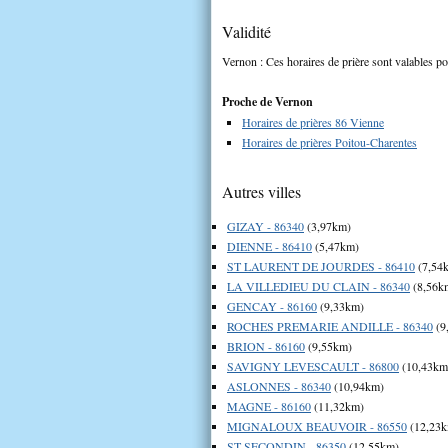
Validité
Vernon : Ces horaires de prière sont valables po
Proche de Vernon
Horaires de prières 86 Vienne
Horaires de prières Poitou-Charentes
Autres villes
GIZAY - 86340
(3,97km)
DIENNE - 86410
(5,47km)
ST LAURENT DE JOURDES - 86410
(7,54
LA VILLEDIEU DU CLAIN - 86340
(8,56k
GENCAY - 86160
(9,33km)
ROCHES PREMARIE ANDILLE - 86340
(9
BRION - 86160
(9,55km)
SAVIGNY LEVESCAULT - 86800
(10,43km
ASLONNES - 86340
(10,94km)
MAGNE - 86160
(11,32km)
MIGNALOUX BEAUVOIR - 86550
(12,23
ST SECONDIN - 86350
(12,55km)