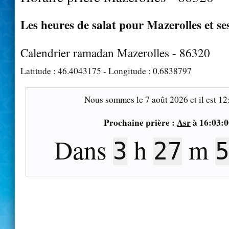
Les heures de salat pour Mazerolles et se
Calendrier ramadan Mazerolles - 86320
Latitude :
46.4043175
- Longitude :
0.6838797
Nous sommes le
7 août 2026
et il est
12
Prochaine prière :
Asr
à
16:03:0
Dans
h
m
3
27