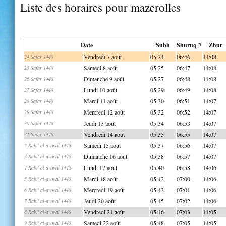
Liste des horaires pour mazerolles
Date
Subh
Shuruq *
Zhur
Vendredi 7 août
05:24
06:46
14:08
24 Safar 1448
Samedi 8 août
05:25
06:47
14:08
25 Safar 1448
Dimanche 9 août
05:27
06:48
14:08
26 Safar 1448
Lundi 10 août
05:29
06:49
14:08
27 Safar 1448
Mardi 11 août
05:30
06:51
14:07
28 Safar 1448
Mercredi 12 août
05:32
06:52
14:07
29 Safar 1448
Jeudi 13 août
05:34
06:53
14:07
30 Safar 1448
Vendredi 14 août
05:35
06:55
14:07
31 Safar 1448
Samedi 15 août
05:37
06:56
14:07
2 Rabi' al-awwal 1448
Dimanche 16 août
05:38
06:57
14:07
3 Rabi' al-awwal 1448
Lundi 17 août
05:40
06:58
14:06
4 Rabi' al-awwal 1448
Mardi 18 août
05:42
07:00
14:06
5 Rabi' al-awwal 1448
Mercredi 19 août
05:43
07:01
14:06
6 Rabi' al-awwal 1448
Jeudi 20 août
05:45
07:02
14:06
7 Rabi' al-awwal 1448
Vendredi 21 août
05:46
07:03
14:05
8 Rabi' al-awwal 1448
Samedi 22 août
05:48
07:05
14:05
9 Rabi' al-awwal 1448