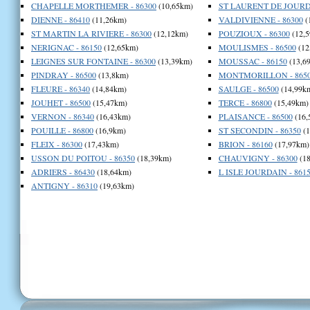
CHAPELLE MORTHEMER - 86300
(10,65km)
ST LAURENT DE JOURDE
DIENNE - 86410
(11,26km)
VALDIVIENNE - 86300
(
ST MARTIN LA RIVIERE - 86300
(12,12km)
POUZIOUX - 86300
(12,5
NERIGNAC - 86150
(12,65km)
MOULISMES - 86500
(12
LEIGNES SUR FONTAINE - 86300
(13,39km)
MOUSSAC - 86150
(13,6
PINDRAY - 86500
(13,8km)
MONTMORILLON - 865
FLEURE - 86340
(14,84km)
SAULGE - 86500
(14,99k
JOUHET - 86500
(15,47km)
TERCE - 86800
(15,49km)
VERNON - 86340
(16,43km)
PLAISANCE - 86500
(16,
POUILLE - 86800
(16,9km)
ST SECONDIN - 86350
(1
FLEIX - 86300
(17,43km)
BRION - 86160
(17,97km)
USSON DU POITOU - 86350
(18,39km)
CHAUVIGNY - 86300
(18
ADRIERS - 86430
(18,64km)
L ISLE JOURDAIN - 861
ANTIGNY - 86310
(19,63km)