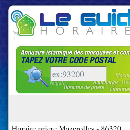
|
Horaire priere Mazerolles - 86320