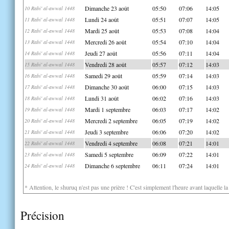
Dimanche 23 août
05:50
07:06
14:05
10 Rabi' al-awwal 1448
Lundi 24 août
05:51
07:07
14:05
11 Rabi' al-awwal 1448
Mardi 25 août
05:53
07:08
14:04
12 Rabi' al-awwal 1448
Mercredi 26 août
05:54
07:10
14:04
13 Rabi' al-awwal 1448
Jeudi 27 août
05:56
07:11
14:04
14 Rabi' al-awwal 1448
Vendredi 28 août
05:57
07:12
14:03
15 Rabi' al-awwal 1448
Samedi 29 août
05:59
07:14
14:03
16 Rabi' al-awwal 1448
Dimanche 30 août
06:00
07:15
14:03
17 Rabi' al-awwal 1448
Lundi 31 août
06:02
07:16
14:03
18 Rabi' al-awwal 1448
Mardi 1 septembre
06:03
07:17
14:02
19 Rabi' al-awwal 1448
Mercredi 2 septembre
06:05
07:19
14:02
20 Rabi' al-awwal 1448
Jeudi 3 septembre
06:06
07:20
14:02
21 Rabi' al-awwal 1448
Vendredi 4 septembre
06:08
07:21
14:01
22 Rabi' al-awwal 1448
Samedi 5 septembre
06:09
07:22
14:01
23 Rabi' al-awwal 1448
Dimanche 6 septembre
06:11
07:24
14:01
24 Rabi' al-awwal 1448
* Attention, le shuruq n'est pas une prière ! C'est simplement l'heure avant laquelle l
Précision