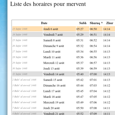
Liste des horaires pour mervent
Date
Subh
Shuruq *
Zhur
Jeudi 6 août
05:27
06:50
14:14
23 Safar 1448
Vendredi 7 août
05:29
06:51
14:14
24 Safar 1448
Samedi 8 août
05:31
06:52
14:14
25 Safar 1448
Dimanche 9 août
05:32
06:54
14:14
26 Safar 1448
Lundi 10 août
05:34
06:55
14:13
27 Safar 1448
Mardi 11 août
05:36
06:56
14:13
28 Safar 1448
Mercredi 12 août
05:37
06:57
14:13
29 Safar 1448
Jeudi 13 août
05:39
06:59
14:13
30 Safar 1448
Vendredi 14 août
05:40
07:00
14:13
31 Safar 1448
Samedi 15 août
05:42
07:01
14:13
2 Rabi' al-awwal 1448
Dimanche 16 août
05:44
07:03
14:12
3 Rabi' al-awwal 1448
Lundi 17 août
05:45
07:04
14:12
4 Rabi' al-awwal 1448
Mardi 18 août
05:47
07:05
14:12
5 Rabi' al-awwal 1448
Mercredi 19 août
05:49
07:06
14:12
6 Rabi' al-awwal 1448
Jeudi 20 août
05:50
07:08
14:11
7 Rabi' al-awwal 1448
Vendredi 21 août
05:52
07:09
14:11
8 Rabi' al-awwal 1448