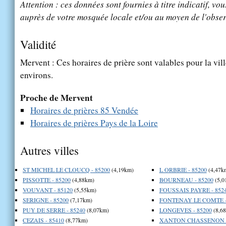
Attention : ces données sont fournies à titre indicatif, vou
auprès de votre mosquée locale et/ou au moyen de l'obser
Validité
Mervent : Ces horaires de prière sont valables pour la vil
environs.
Proche de Mervent
Horaires de prières 85 Vendée
Horaires de prières Pays de la Loire
Autres villes
ST MICHEL LE CLOUCQ - 85200
(4,19km)
L ORBRIE - 85200
(4,47k
PISSOTTE - 85200
(4,88km)
BOURNEAU - 85200
(5,0
VOUVANT - 85120
(5,55km)
FOUSSAIS PAYRE - 852
SERIGNE - 85200
(7,17km)
FONTENAY LE COMTE -
PUY DE SERRE - 85240
(8,07km)
LONGEVES - 85200
(8,6
CEZAIS - 85410
(8,77km)
XANTON CHASSENON -