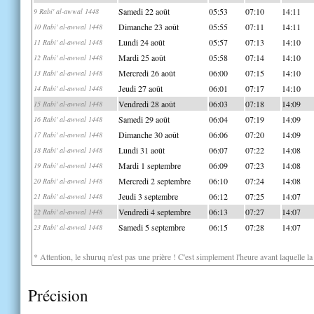
Samedi 22 août
05:53
07:10
14:11
9 Rabi' al-awwal 1448
Dimanche 23 août
05:55
07:11
14:11
10 Rabi' al-awwal 1448
Lundi 24 août
05:57
07:13
14:10
11 Rabi' al-awwal 1448
Mardi 25 août
05:58
07:14
14:10
12 Rabi' al-awwal 1448
Mercredi 26 août
06:00
07:15
14:10
13 Rabi' al-awwal 1448
Jeudi 27 août
06:01
07:17
14:10
14 Rabi' al-awwal 1448
Vendredi 28 août
06:03
07:18
14:09
15 Rabi' al-awwal 1448
Samedi 29 août
06:04
07:19
14:09
16 Rabi' al-awwal 1448
Dimanche 30 août
06:06
07:20
14:09
17 Rabi' al-awwal 1448
Lundi 31 août
06:07
07:22
14:08
18 Rabi' al-awwal 1448
Mardi 1 septembre
06:09
07:23
14:08
19 Rabi' al-awwal 1448
Mercredi 2 septembre
06:10
07:24
14:08
20 Rabi' al-awwal 1448
Jeudi 3 septembre
06:12
07:25
14:07
21 Rabi' al-awwal 1448
Vendredi 4 septembre
06:13
07:27
14:07
22 Rabi' al-awwal 1448
Samedi 5 septembre
06:15
07:28
14:07
23 Rabi' al-awwal 1448
* Attention, le shuruq n'est pas une prière ! C'est simplement l'heure avant laquelle l
Précision