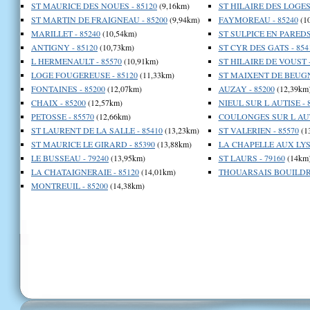
ST MAURICE DES NOUES - 85120
(9,16km)
ST HILAIRE DES LOGES 
ST MARTIN DE FRAIGNEAU - 85200
(9,94km)
FAYMOREAU - 85240
(1
MARILLET - 85240
(10,54km)
ST SULPICE EN PAREDS 
ANTIGNY - 85120
(10,73km)
ST CYR DES GATS - 854
L HERMENAULT - 85570
(10,91km)
ST HILAIRE DE VOUST -
LOGE FOUGEREUSE - 85120
(11,33km)
ST MAIXENT DE BEUGNE
FONTAINES - 85200
(12,07km)
AUZAY - 85200
(12,39km
CHAIX - 85200
(12,57km)
NIEUL SUR L AUTISE - 
PETOSSE - 85570
(12,66km)
COULONGES SUR L AUTI
ST LAURENT DE LA SALLE - 85410
(13,23km)
ST VALERIEN - 85570
(1
ST MAURICE LE GIRARD - 85390
(13,88km)
LA CHAPELLE AUX LYS 
LE BUSSEAU - 79240
(13,95km)
ST LAURS - 79160
(14km
LA CHATAIGNERAIE - 85120
(14,01km)
THOUARSAIS BOUILDRO
MONTREUIL - 85200
(14,38km)