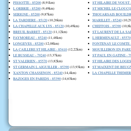
PISSOTTE - 85200
(8,91km)
ST HILAIRE DE VOUST -
L ORBRIE - 85200
(9,49km)
ST MICHEL LE CLOUCQ 
SERIGNE - 85200
(9,87km)
THOUARSAIS BOUILDRO
LA TARDIERE - 85120
(10,26km)
MARILLET - 85240
(10,2
LA CHAPELLE AUX LYS - 85120
(10,49km)
CHEFFOIS - 85390
(10,8
BREUIL BARRET - 85120
(11,12km)
ST LAURENT DE LA SAL
FAYMOREAU - 85240
(11,48km)
L HERMENAULT - 85570
LONGEVES - 85200
(12,08km)
FONTENAY LE COMTE -
LA CAILLERE ST HILAIRE - 85410
(12,22km)
MOUILLERON EN PARED
LE BUSSEAU - 79240
(13,37km)
ST PAUL EN GATINE - 7
ST VALERIEN - 85570
(13,82km)
ST HILAIRE DES LOGES 
ST GERMAIN L AIGUILLER - 85390
(13,93km)
ST MAIXENT DE BEUGNE
XANTON CHASSENON - 85240
(14,4km)
LA CHAPELLE THEMER -
BAZOGES EN PAREDS - 85390
(14,63km)