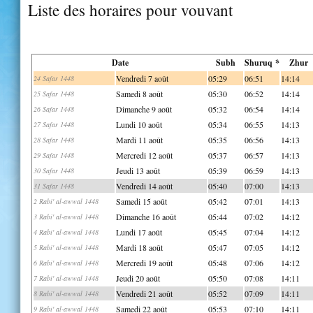
Liste des horaires pour vouvant
Date
Subh
Shuruq *
Zhur
Vendredi 7 août
05:29
06:51
14:14
24 Safar 1448
Samedi 8 août
05:30
06:52
14:14
25 Safar 1448
Dimanche 9 août
05:32
06:54
14:14
26 Safar 1448
Lundi 10 août
05:34
06:55
14:13
27 Safar 1448
Mardi 11 août
05:35
06:56
14:13
28 Safar 1448
Mercredi 12 août
05:37
06:57
14:13
29 Safar 1448
Jeudi 13 août
05:39
06:59
14:13
30 Safar 1448
Vendredi 14 août
05:40
07:00
14:13
31 Safar 1448
Samedi 15 août
05:42
07:01
14:13
2 Rabi' al-awwal 1448
Dimanche 16 août
05:44
07:02
14:12
3 Rabi' al-awwal 1448
Lundi 17 août
05:45
07:04
14:12
4 Rabi' al-awwal 1448
Mardi 18 août
05:47
07:05
14:12
5 Rabi' al-awwal 1448
Mercredi 19 août
05:48
07:06
14:12
6 Rabi' al-awwal 1448
Jeudi 20 août
05:50
07:08
14:11
7 Rabi' al-awwal 1448
Vendredi 21 août
05:52
07:09
14:11
8 Rabi' al-awwal 1448
Samedi 22 août
05:53
07:10
14:11
9 Rabi' al-awwal 1448