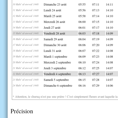
Dimanche 23 août
05:55
07:11
14:11
10 Rabi' al-awwal 1448
Lundi 24 août
05:56
07:13
14:10
11 Rabi' al-awwal 1448
Mardi 25 août
05:58
07:14
14:10
12 Rabi' al-awwal 1448
Mercredi 26 août
06:00
07:15
14:10
13 Rabi' al-awwal 1448
Jeudi 27 août
06:01
07:17
14:10
14 Rabi' al-awwal 1448
Vendredi 28 août
06:03
07:18
14:09
15 Rabi' al-awwal 1448
Samedi 29 août
06:04
07:19
14:09
16 Rabi' al-awwal 1448
Dimanche 30 août
06:06
07:20
14:09
17 Rabi' al-awwal 1448
Lundi 31 août
06:07
07:22
14:08
18 Rabi' al-awwal 1448
Mardi 1 septembre
06:09
07:23
14:08
19 Rabi' al-awwal 1448
Mercredi 2 septembre
06:10
07:24
14:08
20 Rabi' al-awwal 1448
Jeudi 3 septembre
06:12
07:25
14:07
21 Rabi' al-awwal 1448
Vendredi 4 septembre
06:13
07:27
14:07
22 Rabi' al-awwal 1448
Samedi 5 septembre
06:15
07:28
14:07
23 Rabi' al-awwal 1448
Dimanche 6 septembre
06:16
07:29
14:06
24 Rabi' al-awwal 1448
* Attention, le shuruq n'est pas une prière ! C'est simplement l'heure avant laquelle l
Précision