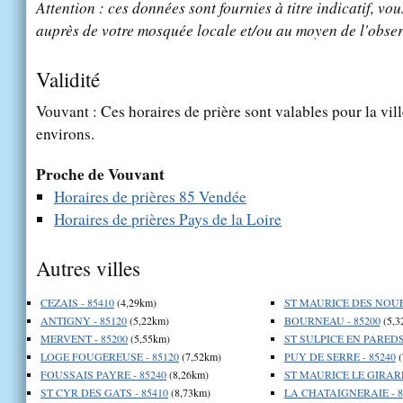
Attention : ces données sont fournies à titre indicatif, vou
auprès de votre mosquée locale et/ou au moyen de l'obser
Validité
Vouvant : Ces horaires de prière sont valables pour la vil
environs.
Proche de Vouvant
Horaires de prières 85 Vendée
Horaires de prières Pays de la Loire
Autres villes
CEZAIS - 85410
(4,29km)
ST MAURICE DES NOUES
ANTIGNY - 85120
(5,22km)
BOURNEAU - 85200
(5,3
MERVENT - 85200
(5,55km)
ST SULPICE EN PAREDS 
LOGE FOUGEREUSE - 85120
(7,52km)
PUY DE SERRE - 85240
(
FOUSSAIS PAYRE - 85240
(8,26km)
ST MAURICE LE GIRARD
ST CYR DES GATS - 85410
(8,73km)
LA CHATAIGNERAIE - 8