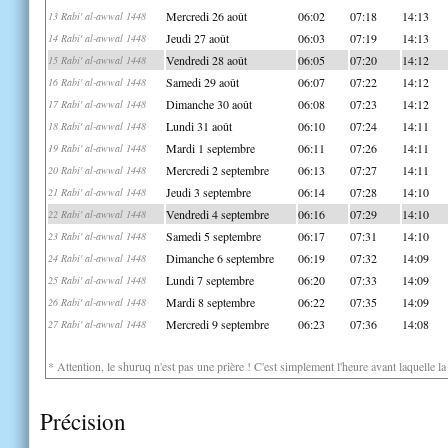
Mercredi 26 août
06:02
07:18
14:13
13 Rabi' al-awwal 1448
Jeudi 27 août
06:03
07:19
14:13
14 Rabi' al-awwal 1448
Vendredi 28 août
06:05
07:20
14:12
15 Rabi' al-awwal 1448
Samedi 29 août
06:07
07:22
14:12
16 Rabi' al-awwal 1448
Dimanche 30 août
06:08
07:23
14:12
17 Rabi' al-awwal 1448
Lundi 31 août
06:10
07:24
14:11
18 Rabi' al-awwal 1448
Mardi 1 septembre
06:11
07:26
14:11
19 Rabi' al-awwal 1448
Mercredi 2 septembre
06:13
07:27
14:11
20 Rabi' al-awwal 1448
Jeudi 3 septembre
06:14
07:28
14:10
21 Rabi' al-awwal 1448
Vendredi 4 septembre
06:16
07:29
14:10
22 Rabi' al-awwal 1448
Samedi 5 septembre
06:17
07:31
14:10
23 Rabi' al-awwal 1448
Dimanche 6 septembre
06:19
07:32
14:09
24 Rabi' al-awwal 1448
Lundi 7 septembre
06:20
07:33
14:09
25 Rabi' al-awwal 1448
Mardi 8 septembre
06:22
07:35
14:09
26 Rabi' al-awwal 1448
Mercredi 9 septembre
06:23
07:36
14:08
27 Rabi' al-awwal 1448
* Attention, le shuruq n'est pas une prière ! C'est simplement l'heure avant laquelle l
Précision