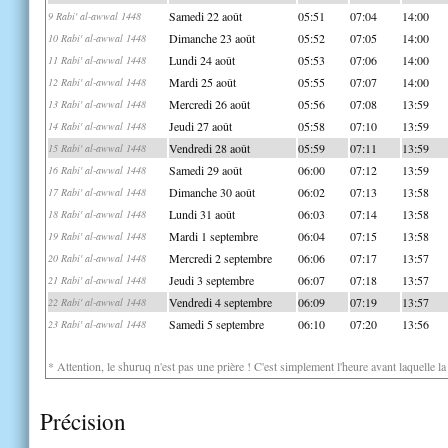
Samedi 22 août
05:51
07:04
14:00
9 Rabi' al-awwal 1448
Dimanche 23 août
05:52
07:05
14:00
10 Rabi' al-awwal 1448
Lundi 24 août
05:53
07:06
14:00
11 Rabi' al-awwal 1448
Mardi 25 août
05:55
07:07
14:00
12 Rabi' al-awwal 1448
Mercredi 26 août
05:56
07:08
13:59
13 Rabi' al-awwal 1448
Jeudi 27 août
05:58
07:10
13:59
14 Rabi' al-awwal 1448
Vendredi 28 août
05:59
07:11
13:59
15 Rabi' al-awwal 1448
Samedi 29 août
06:00
07:12
13:59
16 Rabi' al-awwal 1448
Dimanche 30 août
06:02
07:13
13:58
17 Rabi' al-awwal 1448
Lundi 31 août
06:03
07:14
13:58
18 Rabi' al-awwal 1448
Mardi 1 septembre
06:04
07:15
13:58
19 Rabi' al-awwal 1448
Mercredi 2 septembre
06:06
07:17
13:57
20 Rabi' al-awwal 1448
Jeudi 3 septembre
06:07
07:18
13:57
21 Rabi' al-awwal 1448
Vendredi 4 septembre
06:09
07:19
13:57
22 Rabi' al-awwal 1448
Samedi 5 septembre
06:10
07:20
13:56
23 Rabi' al-awwal 1448
* Attention, le shuruq n'est pas une prière ! C'est simplement l'heure avant laquelle l
Précision