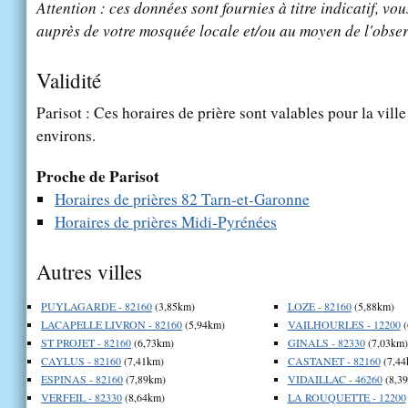
Attention : ces données sont fournies à titre indicatif, vou
auprès de votre mosquée locale et/ou au moyen de l'obser
Validité
Parisot : Ces horaires de prière sont valables pour la vill
environs.
Proche de Parisot
Horaires de prières 82 Tarn-et-Garonne
Horaires de prières Midi-Pyrénées
Autres villes
PUYLAGARDE - 82160
(3,85km)
LOZE - 82160
(5,88km)
LACAPELLE LIVRON - 82160
(5,94km)
VAILHOURLES - 12200
(
ST PROJET - 82160
(6,73km)
GINALS - 82330
(7,03km)
CAYLUS - 82160
(7,41km)
CASTANET - 82160
(7,44
ESPINAS - 82160
(7,89km)
VIDAILLAC - 46260
(8,3
VERFEIL - 82330
(8,64km)
LA ROUQUETTE - 12200