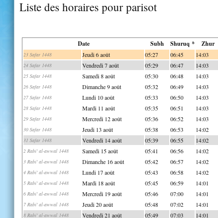
Liste des horaires pour parisot
Date
Subh
Shuruq *
Zhur
Jeudi 6 août
05:27
06:45
14:03
23 Safar 1448
Vendredi 7 août
05:29
06:47
14:03
24 Safar 1448
Samedi 8 août
05:30
06:48
14:03
25 Safar 1448
Dimanche 9 août
05:32
06:49
14:03
26 Safar 1448
Lundi 10 août
05:33
06:50
14:03
27 Safar 1448
Mardi 11 août
05:35
06:51
14:03
28 Safar 1448
Mercredi 12 août
05:36
06:52
14:03
29 Safar 1448
Jeudi 13 août
05:38
06:53
14:02
30 Safar 1448
Vendredi 14 août
05:39
06:55
14:02
31 Safar 1448
Samedi 15 août
05:41
06:56
14:02
2 Rabi' al-awwal 1448
Dimanche 16 août
05:42
06:57
14:02
3 Rabi' al-awwal 1448
Lundi 17 août
05:43
06:58
14:02
4 Rabi' al-awwal 1448
Mardi 18 août
05:45
06:59
14:01
5 Rabi' al-awwal 1448
Mercredi 19 août
05:46
07:00
14:01
6 Rabi' al-awwal 1448
Jeudi 20 août
05:48
07:02
14:01
7 Rabi' al-awwal 1448
Vendredi 21 août
05:49
07:03
14:01
8 Rabi' al-awwal 1448