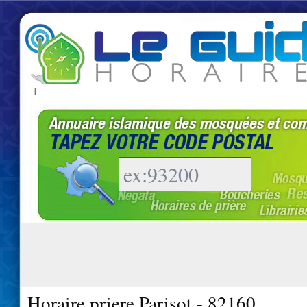
|
Horaire priere Parisot - 82160