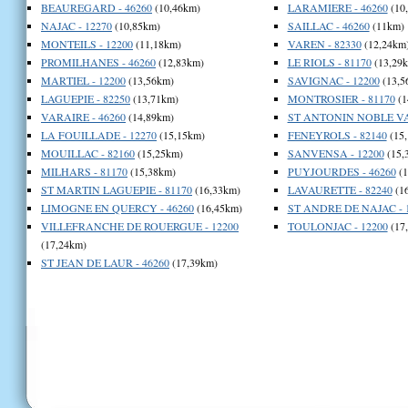
BEAUREGARD - 46260
(10,46km)
LARAMIERE - 46260
(10
NAJAC - 12270
(10,85km)
SAILLAC - 46260
(11km)
MONTEILS - 12200
(11,18km)
VAREN - 82330
(12,24km
PROMILHANES - 46260
(12,83km)
LE RIOLS - 81170
(13,29
MARTIEL - 12200
(13,56km)
SAVIGNAC - 12200
(13,5
LAGUEPIE - 82250
(13,71km)
MONTROSIER - 81170
(1
VARAIRE - 46260
(14,89km)
ST ANTONIN NOBLE VAL
LA FOUILLADE - 12270
(15,15km)
FENEYROLS - 82140
(15
MOUILLAC - 82160
(15,25km)
SANVENSA - 12200
(15,
MILHARS - 81170
(15,38km)
PUYJOURDES - 46260
(1
ST MARTIN LAGUEPIE - 81170
(16,33km)
LAVAURETTE - 82240
(1
LIMOGNE EN QUERCY - 46260
(16,45km)
ST ANDRE DE NAJAC - 
VILLEFRANCHE DE ROUERGUE - 12200
TOULONJAC - 12200
(17
(17,24km)
ST JEAN DE LAUR - 46260
(17,39km)