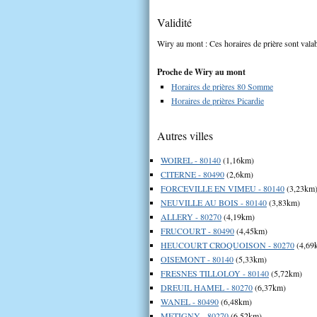
Validité
Wiry au mont : Ces horaires de prière sont valab
Proche de Wiry au mont
Horaires de prières 80 Somme
Horaires de prières Picardie
Autres villes
WOIREL - 80140
(1,16km)
CITERNE - 80490
(2,6km)
FORCEVILLE EN VIMEU - 80140
(3,23km
NEUVILLE AU BOIS - 80140
(3,83km)
ALLERY - 80270
(4,19km)
FRUCOURT - 80490
(4,45km)
HEUCOURT CROQUOISON - 80270
(4,69
OISEMONT - 80140
(5,33km)
FRESNES TILLOLOY - 80140
(5,72km)
DREUIL HAMEL - 80270
(6,37km)
WANEL - 80490
(6,48km)
METIGNY - 80270
(6,52km)