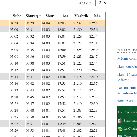
Angle
:
(?)
Subh
Shuruq *
Zhur
Asr
Maghrib
Isha
04:58
06:29
14:04
18:03
21:32
22:58
05:00
06:31
14:03
18:02
21:30
22:56
05:02
06:32
14:03
18:01
21:29
22:54
05:04
06:34
14:03
18:01
21:27
22:51
Article
05:06
06:35
14:03
18:00
21:25
22:49
05:08
06:36
14:03
17:59
21:23
22:47
Médine comme
05:10
06:38
14:03
17:58
21:22
22:44
Hajj : quelq
05:12
06:39
14:03
17:57
21:20
22:42
Hajj : 17 rai
05:14
06:41
14:02
17:56
21:18
22:40
le faire !
05:16
06:42
14:02
17:55
21:16
22:37
Des musulman
05:18
06:44
14:02
17:54
21:14
22:35
Musulman bl
05:20
06:45
14:02
17:53
21:12
22:33
2003-2013 – 
05:22
06:47
14:02
17:52
21:10
22:30
05:24
06:48
14:01
17:51
21:08
22:28
Le Guid
05:25
06:50
14:01
17:50
21:06
22:25
Sms4mus
05:27
06:51
14:01
17:49
21:04
22:23
La Citad
05:29
06:53
14:01
17:48
21:02
22:21
Calendri
05:31
06:54
14:00
17:47
21:00
22:18