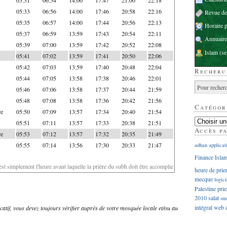
05:33
06:56
14:00
17:46
20:58
22:16
Revue d
05:35
06:57
14:00
17:44
20:56
22:13
Horaire p
05:37
06:59
13:59
17:43
20:54
22:11
Annuaire
05:39
07:00
13:59
17:42
20:52
22:08
Islam
(se
05:41
07:02
13:59
17:41
20:50
22:06
05:42
07:03
13:59
17:40
20:48
22:04
Recherc
05:44
07:05
13:58
17:38
20:46
22:01
05:46
07:06
13:58
17:37
20:44
21:59
05:48
07:08
13:58
17:36
20:42
21:56
Catégor
re
05:50
07:09
13:57
17:34
20:40
21:54
05:51
07:11
13:57
17:33
20:38
21:51
Accès p
re
05:53
07:12
13:57
17:32
20:35
21:49
05:55
07:14
13:56
17:30
20:33
21:47
adhan
applicat
Finance Isla
'est simplement l'heure avant laquelle la prière du subh doit être accomplie
heure de prie
mecque
logici
Palestine
prie
2010
salat
sm
intégral
web
dicatif, vous devez toujours vérifier auprès de votre mosquée locale et/ou au