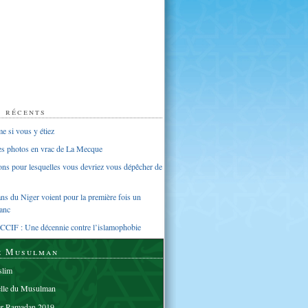
s récents
 si vous y étiez
ues photos en vrac de La Mecque
sons pour lesquelles vous devriez vous dépêcher de
s du Niger voient pour la première fois un
anc
CCIF : Une décennie contre l’islamophobie
e Musulman
lim
elle du Musulman
er Ramadan 2019