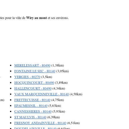
les pour la ville de
Wiry au mont
et ses environs.
MERELESSART - 80490
(1,38km)
FONTAINE LE SEC - 80140
(3,05km)
)
VERGIES - 80270
(3,5km)
HOCQUINCOURT - 80490
(3,89km)
HALLENCOURT - 80490
(4,34km)
VAUX MARQUENNEVILLE - 80140
(4,58km)
km)
FRETTECUISSE - 80140
(4,75km)
EPAUMESNIL - 80140
(5,63km)
CANNESSIERES - 80140
(5,93km)
ST MAULVIS - 80140
(6,39km)
FRESNOY ANDAINVILLE - 80140
(6,51km)
DOUDELAINVILLE - 80140
(6,61km)