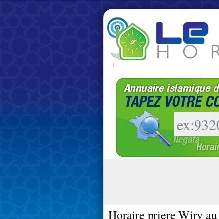
|
Horaire priere Wiry au