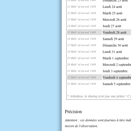
Lundi 24 août
11 Rabi' al-awwal 1448
Mardi 25 août
12 Rabi' al-awwal 1448
Mercredi 26 août
13 Rabi' al-awwal 1448
Jeudi 27 août
14 Rabi' al-awwal 1448
Vendredi 28 août
15 Rabi' al-awwal 1448
Samedi 29 août
16 Rabi' al-awwal 1448
Dimanche 30 août
17 Rabi' al-awwal 1448
Lundi 31 août
18 Rabi' al-awwal 1448
Mardi 1 septembre
19 Rabi' al-awwal 1448
Mercredi 2 septemb
20 Rabi' al-awwal 1448
Jeudi 3 septembre
21 Rabi' al-awwal 1448
Vendredi 4 septemb
22 Rabi' al-awwal 1448
Samedi 5 septembre
23 Rabi' al-awwal 1448
* Attention, le shuruq n'est pas une prière ! C
Précision
Attention : ces données sont fournies à titre in
moyen de l'observation.