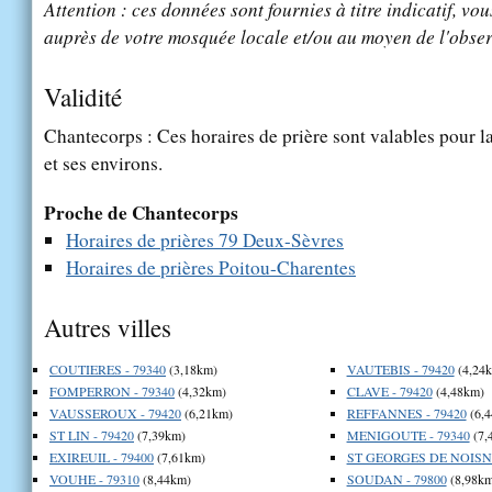
Attention : ces données sont fournies à titre indicatif, vou
auprès de votre mosquée locale et/ou au moyen de l'obser
Validité
Chantecorps : Ces horaires de prière sont valables pour la
et ses environs.
Proche de Chantecorps
Horaires de prières 79 Deux-Sèvres
Horaires de prières Poitou-Charentes
Autres villes
COUTIERES - 79340
(3,18km)
VAUTEBIS - 79420
(4,24
FOMPERRON - 79340
(4,32km)
CLAVE - 79420
(4,48km)
VAUSSEROUX - 79420
(6,21km)
REFFANNES - 79420
(6,
ST LIN - 79420
(7,39km)
MENIGOUTE - 79340
(7,
EXIREUIL - 79400
(7,61km)
ST GEORGES DE NOISNE
VOUHE - 79310
(8,44km)
SOUDAN - 79800
(8,98km