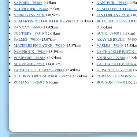
SAIVRES - 79400
(9,45km)
NANTEUIL - 79400
(9,6k
ST GERMIER - 79340
(9,8km)
ST MAIXENT L ECOLE -
VERRUYES - 79310
(10,5km)
LES FORGES - 79340
(10
ST MARTIN DU FOUILLOUX - 79420
(10,71km)
BEAULIEU SOUS PARTH
SANXAY - 86600
(11,42km)
(10,75km)
SOUTIERS - 79310
(12,61km)
AUGE - 79400
(11,89km)
SALLES - 79800
(13,07km)
AZAY LE BRULE - 79400
MAZIERES EN GATINE - 79310
(13,37km)
VASLES - 79340
(13,33km
PAMPROUX - 79800
(13,59km)
LA CHAPELLE BATON - 
POMPAIRE - 79200
(13,92km)
SAURAIS - 79200
(13,88
SOUVIGNE - 79800
(14,03km)
LA CHAPELLE BERTRAN
LA MOTHE ST HERAY - 79800
(15,49km)
ST PARDOUX - 79310
(1
ST CHRISTOPHE SUR ROC - 79220
(15,66km)
CURZAY SUR VONNE - 
ROMANS - 79260
(16,46km)
BOUGON - 79800
(15,72