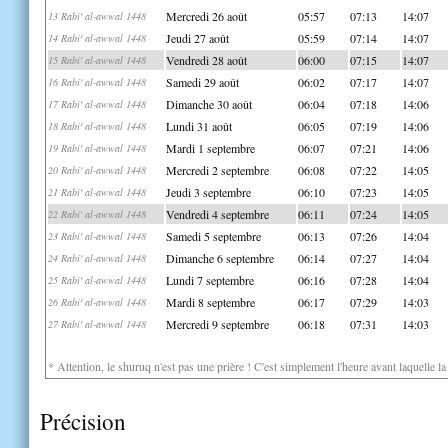
Mercredi 26 août
05:57
07:13
14:07
13 Rabi' al-awwal 1448
Jeudi 27 août
05:59
07:14
14:07
14 Rabi' al-awwal 1448
Vendredi 28 août
06:00
07:15
14:07
15 Rabi' al-awwal 1448
Samedi 29 août
06:02
07:17
14:07
16 Rabi' al-awwal 1448
Dimanche 30 août
06:04
07:18
14:06
17 Rabi' al-awwal 1448
Lundi 31 août
06:05
07:19
14:06
18 Rabi' al-awwal 1448
Mardi 1 septembre
06:07
07:21
14:06
19 Rabi' al-awwal 1448
Mercredi 2 septembre
06:08
07:22
14:05
20 Rabi' al-awwal 1448
Jeudi 3 septembre
06:10
07:23
14:05
21 Rabi' al-awwal 1448
Vendredi 4 septembre
06:11
07:24
14:05
22 Rabi' al-awwal 1448
Samedi 5 septembre
06:13
07:26
14:04
23 Rabi' al-awwal 1448
Dimanche 6 septembre
06:14
07:27
14:04
24 Rabi' al-awwal 1448
Lundi 7 septembre
06:16
07:28
14:04
25 Rabi' al-awwal 1448
Mardi 8 septembre
06:17
07:29
14:03
26 Rabi' al-awwal 1448
Mercredi 9 septembre
06:18
07:31
14:03
27 Rabi' al-awwal 1448
* Attention, le shuruq n'est pas une prière ! C'est simplement l'heure avant laquelle l
Précision