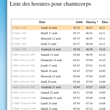
Liste des horaires pour chantecorps
Date
Subh
Shuruq *
Zhur
Lundi 10 août
05:32
06:53
14:11
27 Safar 1448
Mardi 11 août
05:33
06:54
14:11
28 Safar 1448
Mercredi 12 août
05:35
06:55
14:11
29 Safar 1448
Jeudi 13 août
05:37
06:56
14:11
30 Safar 1448
Vendredi 14 août
05:38
06:58
14:10
31 Safar 1448
Samedi 15 août
05:40
06:59
14:10
2 Rabi' al-awwal 1448
Dimanche 16 août
05:41
07:00
14:10
3 Rabi' al-awwal 1448
Lundi 17 août
05:43
07:01
14:10
4 Rabi' al-awwal 1448
Mardi 18 août
05:45
07:03
14:09
5 Rabi' al-awwal 1448
Mercredi 19 août
05:46
07:04
14:09
6 Rabi' al-awwal 1448
Jeudi 20 août
05:48
07:05
14:09
7 Rabi' al-awwal 1448
Vendredi 21 août
05:49
07:07
14:09
8 Rabi' al-awwal 1448
Samedi 22 août
05:51
07:08
14:09
9 Rabi' al-awwal 1448
Dimanche 23 août
05:53
07:09
14:08
10 Rabi' al-awwal 1448
Lundi 24 août
05:54
07:10
14:08
11 Rabi' al-awwal 1448
Mardi 25 août
05:56
07:12
14:08
12 Rabi' al-awwal 1448