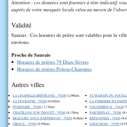
Attention : ces données sont fournies à titre indicatif, vou
auprès de votre mosquée locale et/ou au moyen de l'obser
Validité
Saurais : Ces horaires de prière sont valables pour la vill
environs.
Proche de Saurais
Horaires de prières 79 Deux-Sèvres
Horaires de prières Poitou-Charentes
Autres villes
LA CHAPELLE BERTRAND - 79200
(2,06km)
ST MARTIN DU FOUILL
LA PEYRATTE - 79200
(6,01km)
LA FERRIERE EN PARTH
POMPAIRE - 79200
(7,11km)
VAUSSEROUX - 79420
(7
CHATILLON SUR THOUET - 79200
(8,13km)
PARTHENAY - 79200
(8,
BEAULIEU SOUS PARTHENAY - 79420
(8,6km)
REFFANNES - 79420
(8,
OROUX - 79390
(8,95km)
LHOUMOIS - 79390
(9,5