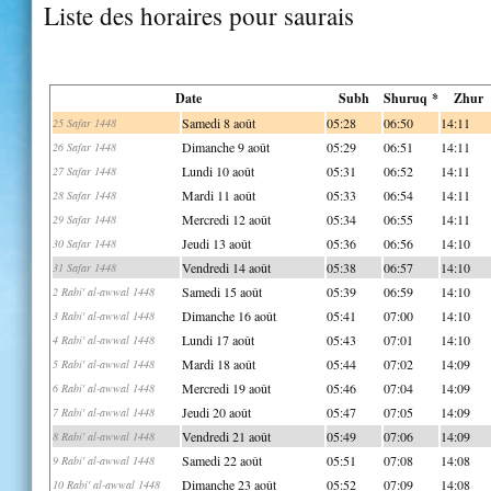
Liste des horaires pour saurais
Date
Subh
Shuruq *
Zhur
Samedi 8 août
05:28
06:50
14:11
25 Safar 1448
Dimanche 9 août
05:29
06:51
14:11
26 Safar 1448
Lundi 10 août
05:31
06:52
14:11
27 Safar 1448
Mardi 11 août
05:33
06:54
14:11
28 Safar 1448
Mercredi 12 août
05:34
06:55
14:11
29 Safar 1448
Jeudi 13 août
05:36
06:56
14:10
30 Safar 1448
Vendredi 14 août
05:38
06:57
14:10
31 Safar 1448
Samedi 15 août
05:39
06:59
14:10
2 Rabi' al-awwal 1448
Dimanche 16 août
05:41
07:00
14:10
3 Rabi' al-awwal 1448
Lundi 17 août
05:43
07:01
14:10
4 Rabi' al-awwal 1448
Mardi 18 août
05:44
07:02
14:09
5 Rabi' al-awwal 1448
Mercredi 19 août
05:46
07:04
14:09
6 Rabi' al-awwal 1448
Jeudi 20 août
05:47
07:05
14:09
7 Rabi' al-awwal 1448
Vendredi 21 août
05:49
07:06
14:09
8 Rabi' al-awwal 1448
Samedi 22 août
05:51
07:08
14:08
9 Rabi' al-awwal 1448
Dimanche 23 août
05:52
07:09
14:08
10 Rabi' al-awwal 1448