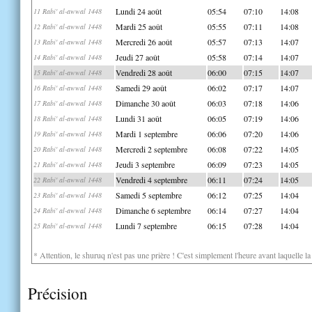
Lundi 24 août
05:54
07:10
14:08
11 Rabi' al-awwal 1448
Mardi 25 août
05:55
07:11
14:08
12 Rabi' al-awwal 1448
Mercredi 26 août
05:57
07:13
14:07
13 Rabi' al-awwal 1448
Jeudi 27 août
05:58
07:14
14:07
14 Rabi' al-awwal 1448
Vendredi 28 août
06:00
07:15
14:07
15 Rabi' al-awwal 1448
Samedi 29 août
06:02
07:17
14:07
16 Rabi' al-awwal 1448
Dimanche 30 août
06:03
07:18
14:06
17 Rabi' al-awwal 1448
Lundi 31 août
06:05
07:19
14:06
18 Rabi' al-awwal 1448
Mardi 1 septembre
06:06
07:20
14:06
19 Rabi' al-awwal 1448
Mercredi 2 septembre
06:08
07:22
14:05
20 Rabi' al-awwal 1448
Jeudi 3 septembre
06:09
07:23
14:05
21 Rabi' al-awwal 1448
Vendredi 4 septembre
06:11
07:24
14:05
22 Rabi' al-awwal 1448
Samedi 5 septembre
06:12
07:25
14:04
23 Rabi' al-awwal 1448
Dimanche 6 septembre
06:14
07:27
14:04
24 Rabi' al-awwal 1448
Lundi 7 septembre
06:15
07:28
14:04
25 Rabi' al-awwal 1448
* Attention, le shuruq n'est pas une prière ! C'est simplement l'heure avant laquelle l
Précision