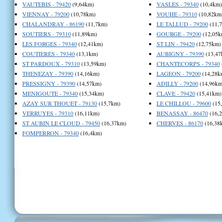
VAUTEBIS - 79420
(9,64km)
VASLES - 79340
(10,4km)
VIENNAY - 79200
(10,78km)
VOUHE - 79310
(10,82km
CHALANDRAY - 86190
(11,7km)
LE TALLUD - 79200
(11,
SOUTIERS - 79310
(11,89km)
GOURGE - 79200
(12,05k
LES FORGES - 79340
(12,41km)
ST LIN - 79420
(12,75km)
COUTIERES - 79340
(13,1km)
AUBIGNY - 79390
(13,47
ST PARDOUX - 79310
(13,59km)
CHANTECORPS - 79340
THENEZAY - 79390
(14,16km)
LAGEON - 79200
(14,28k
PRESSIGNY - 79390
(14,57km)
ADILLY - 79200
(14,96km
MENIGOUTE - 79340
(15,34km)
CLAVE - 79420
(15,41km)
AZAY SUR THOUET - 79130
(15,7km)
LE CHILLOU - 79600
(15
VERRUYES - 79310
(16,11km)
BENASSAY - 86470
(16,
ST AUBIN LE CLOUD - 79450
(16,37km)
CHERVES - 86170
(16,38
FOMPERRON - 79340
(16,4km)