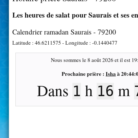
Les heures de salat pour Saurais et ses e
Calendrier ramadan Saurais - 79200
Latitude :
46.6211575
- Longitude :
-0.1440477
Nous sommes le
8 août 2026
et il est
19
Prochaine prière :
Isha
à
20:44:
Dans
h
m
1
16