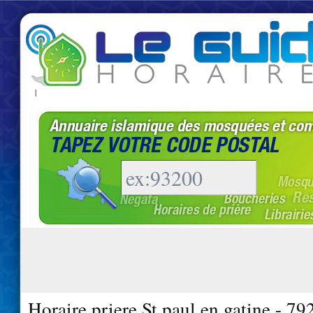
|
Horaire priere St paul en gatine - 79