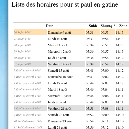
Liste des horaires pour st paul en gatine
Date
Subh
Shuruq *
Zhur
Dimanche 9 août
05:31
06:53
14:13
26 Safar 1448
Lundi 10 août
05:33
06:54
14:13
27 Safar 1448
Mardi 11 août
05:34
06:55
14:13
28 Safar 1448
Mercredi 12 août
05:36
06:57
14:13
29 Safar 1448
Jeudi 13 août
05:38
06:58
14:12
30 Safar 1448
Vendredi 14 août
05:39
06:59
14:12
31 Safar 1448
Samedi 15 août
05:41
07:00
14:12
2 Rabi' al-awwal 1448
Dimanche 16 août
05:43
07:02
14:12
3 Rabi' al-awwal 1448
Lundi 17 août
05:44
07:03
14:12
4 Rabi' al-awwal 1448
Mardi 18 août
05:46
07:04
14:11
5 Rabi' al-awwal 1448
Mercredi 19 août
05:48
07:06
14:11
6 Rabi' al-awwal 1448
Jeudi 20 août
05:49
07:07
14:11
7 Rabi' al-awwal 1448
Vendredi 21 août
05:51
07:08
14:11
8 Rabi' al-awwal 1448
Samedi 22 août
05:52
07:09
14:10
9 Rabi' al-awwal 1448
Dimanche 23 août
05:54
07:11
14:10
10 Rabi' al-awwal 1448
Lundi 24 août
05:56
07:12
14:10
11 Rabi' al-awwal 1448