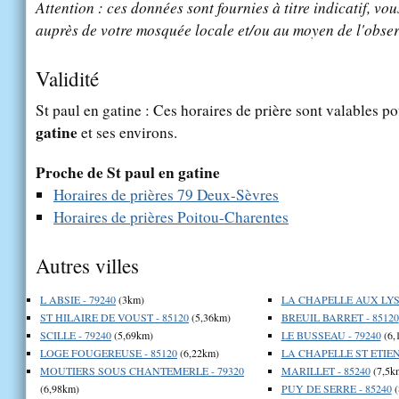
Attention : ces données sont fournies à titre indicatif, vou
auprès de votre mosquée locale et/ou au moyen de l'obser
Validité
St paul en gatine : Ces horaires de prière sont valables po
gatine
et ses environs.
Proche de St paul en gatine
Horaires de prières 79 Deux-Sèvres
Horaires de prières Poitou-Charentes
Autres villes
L ABSIE - 79240
(3km)
LA CHAPELLE AUX LYS 
ST HILAIRE DE VOUST - 85120
(5,36km)
BREUIL BARRET - 85120
SCILLE - 79240
(5,69km)
LE BUSSEAU - 79240
(6,
LOGE FOUGEREUSE - 85120
(6,22km)
LA CHAPELLE ST ETIEN
MOUTIERS SOUS CHANTEMERLE - 79320
MARILLET - 85240
(7,5k
(6,98km)
PUY DE SERRE - 85240
(