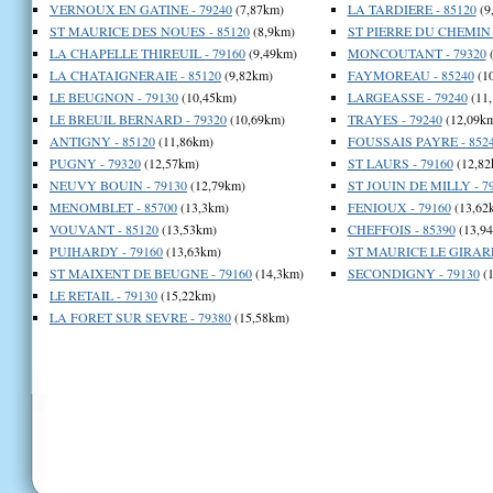
VERNOUX EN GATINE - 79240
(7,87km)
LA TARDIERE - 85120
(9
ST MAURICE DES NOUES - 85120
(8,9km)
ST PIERRE DU CHEMIN -
LA CHAPELLE THIREUIL - 79160
(9,49km)
MONCOUTANT - 79320
(
LA CHATAIGNERAIE - 85120
(9,82km)
FAYMOREAU - 85240
(1
LE BEUGNON - 79130
(10,45km)
LARGEASSE - 79240
(11
LE BREUIL BERNARD - 79320
(10,69km)
TRAYES - 79240
(12,09k
ANTIGNY - 85120
(11,86km)
FOUSSAIS PAYRE - 852
PUGNY - 79320
(12,57km)
ST LAURS - 79160
(12,82
NEUVY BOUIN - 79130
(12,79km)
ST JOUIN DE MILLY - 7
MENOMBLET - 85700
(13,3km)
FENIOUX - 79160
(13,62
VOUVANT - 85120
(13,53km)
CHEFFOIS - 85390
(13,9
PUIHARDY - 79160
(13,63km)
ST MAURICE LE GIRARD
ST MAIXENT DE BEUGNE - 79160
(14,3km)
SECONDIGNY - 79130
(1
LE RETAIL - 79130
(15,22km)
LA FORET SUR SEVRE - 79380
(15,58km)