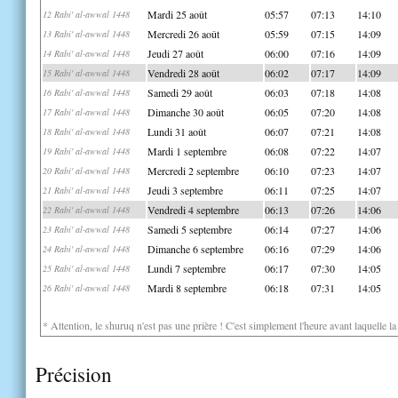
Mardi 25 août
05:57
07:13
14:10
12 Rabi' al-awwal 1448
Mercredi 26 août
05:59
07:15
14:09
13 Rabi' al-awwal 1448
Jeudi 27 août
06:00
07:16
14:09
14 Rabi' al-awwal 1448
Vendredi 28 août
06:02
07:17
14:09
15 Rabi' al-awwal 1448
Samedi 29 août
06:03
07:18
14:08
16 Rabi' al-awwal 1448
Dimanche 30 août
06:05
07:20
14:08
17 Rabi' al-awwal 1448
Lundi 31 août
06:07
07:21
14:08
18 Rabi' al-awwal 1448
Mardi 1 septembre
06:08
07:22
14:07
19 Rabi' al-awwal 1448
Mercredi 2 septembre
06:10
07:23
14:07
20 Rabi' al-awwal 1448
Jeudi 3 septembre
06:11
07:25
14:07
21 Rabi' al-awwal 1448
Vendredi 4 septembre
06:13
07:26
14:06
22 Rabi' al-awwal 1448
Samedi 5 septembre
06:14
07:27
14:06
23 Rabi' al-awwal 1448
Dimanche 6 septembre
06:16
07:29
14:06
24 Rabi' al-awwal 1448
Lundi 7 septembre
06:17
07:30
14:05
25 Rabi' al-awwal 1448
Mardi 8 septembre
06:18
07:31
14:05
26 Rabi' al-awwal 1448
* Attention, le shuruq n'est pas une prière ! C'est simplement l'heure avant laquelle l
Précision