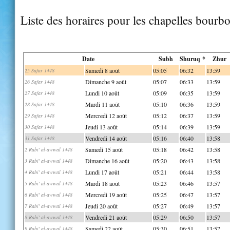
Liste des horaires pour les chapelles bourb
Date
Subh
Shuruq *
Zhur
Samedi 8 août
05:05
06:32
13:59
25 Safar 1448
Dimanche 9 août
05:07
06:33
13:59
26 Safar 1448
Lundi 10 août
05:09
06:35
13:59
27 Safar 1448
Mardi 11 août
05:10
06:36
13:59
28 Safar 1448
Mercredi 12 août
05:12
06:37
13:59
29 Safar 1448
Jeudi 13 août
05:14
06:39
13:59
30 Safar 1448
Vendredi 14 août
05:16
06:40
13:58
31 Safar 1448
Samedi 15 août
05:18
06:42
13:58
2 Rabi' al-awwal 1448
Dimanche 16 août
05:20
06:43
13:58
3 Rabi' al-awwal 1448
Lundi 17 août
05:21
06:44
13:58
4 Rabi' al-awwal 1448
Mardi 18 août
05:23
06:46
13:57
5 Rabi' al-awwal 1448
Mercredi 19 août
05:25
06:47
13:57
6 Rabi' al-awwal 1448
Jeudi 20 août
05:27
06:49
13:57
7 Rabi' al-awwal 1448
Vendredi 21 août
05:29
06:50
13:57
8 Rabi' al-awwal 1448
Samedi 22 août
05:30
06:51
13:57
9 Rabi' al-awwal 1448