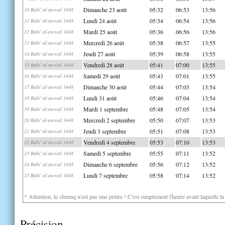
Dimanche 23 août
05:32
06:53
13:56
10 Rabi' al-awwal 1448
Lundi 24 août
05:34
06:54
13:56
11 Rabi' al-awwal 1448
Mardi 25 août
05:36
06:56
13:56
12 Rabi' al-awwal 1448
Mercredi 26 août
05:38
06:57
13:55
13 Rabi' al-awwal 1448
Jeudi 27 août
05:39
06:58
13:55
14 Rabi' al-awwal 1448
Vendredi 28 août
05:41
07:00
13:55
15 Rabi' al-awwal 1448
Samedi 29 août
05:43
07:01
13:55
16 Rabi' al-awwal 1448
Dimanche 30 août
05:44
07:03
13:54
17 Rabi' al-awwal 1448
Lundi 31 août
05:46
07:04
13:54
18 Rabi' al-awwal 1448
Mardi 1 septembre
05:48
07:05
13:54
19 Rabi' al-awwal 1448
Mercredi 2 septembre
05:50
07:07
13:53
20 Rabi' al-awwal 1448
Jeudi 3 septembre
05:51
07:08
13:53
21 Rabi' al-awwal 1448
Vendredi 4 septembre
05:53
07:10
13:53
22 Rabi' al-awwal 1448
Samedi 5 septembre
05:55
07:11
13:52
23 Rabi' al-awwal 1448
Dimanche 6 septembre
05:56
07:12
13:52
24 Rabi' al-awwal 1448
Lundi 7 septembre
05:58
07:14
13:52
25 Rabi' al-awwal 1448
* Attention, le shuruq n'est pas une prière ! C'est simplement l'heure avant laquelle l
Précision