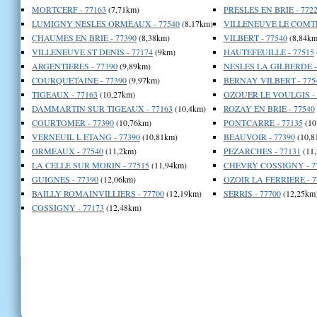
MORTCERF - 77163
(7,71km)
PRESLES EN BRIE - 772
LUMIGNY NESLES ORMEAUX - 77540
(8,17km)
VILLENEUVE LE COMTE 
CHAUMES EN BRIE - 77390
(8,38km)
VILBERT - 77540
(8,84km
VILLENEUVE ST DENIS - 77174
(9km)
HAUTEFEUILLE - 77515
ARGENTIERES - 77390
(9,89km)
NESLES LA GILBERDE -
COURQUETAINE - 77390
(9,97km)
BERNAY VILBERT - 775
TIGEAUX - 77163
(10,27km)
OZOUER LE VOULGIS - 
DAMMARTIN SUR TIGEAUX - 77163
(10,4km)
ROZAY EN BRIE - 77540
COURTOMER - 77390
(10,76km)
PONTCARRE - 77135
(10
VERNEUIL L ETANG - 77390
(10,81km)
BEAUVOIR - 77390
(10,8
ORMEAUX - 77540
(11,2km)
PEZARCHES - 77131
(11
LA CELLE SUR MORIN - 77515
(11,94km)
CHEVRY COSSIGNY - 7
GUIGNES - 77390
(12,06km)
OZOIR LA FERRIERE - 7
BAILLY ROMAINVILLIERS - 77700
(12,19km)
SERRIS - 77700
(12,25km
COSSIGNY - 77173
(12,48km)