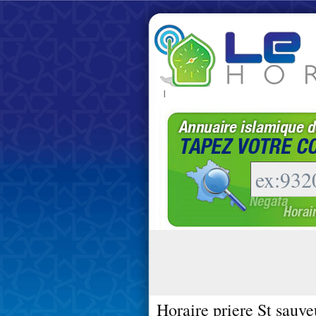
|
Horaire priere St sauve