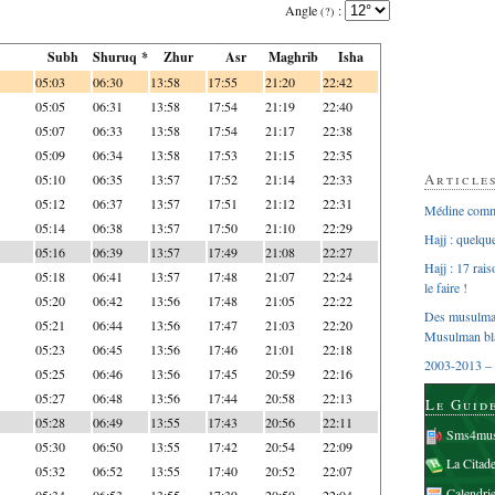
Angle
:
(?)
Subh
Shuruq *
Zhur
Asr
Maghrib
Isha
05:03
06:30
13:58
17:55
21:20
22:42
05:05
06:31
13:58
17:54
21:19
22:40
05:07
06:33
13:58
17:54
21:17
22:38
05:09
06:34
13:58
17:53
21:15
22:35
Article
05:10
06:35
13:57
17:52
21:14
22:33
05:12
06:37
13:57
17:51
21:12
22:31
Médine comme
05:14
06:38
13:57
17:50
21:10
22:29
Hajj : quelq
05:16
06:39
13:57
17:49
21:08
22:27
Hajj : 17 rai
05:18
06:41
13:57
17:48
21:07
22:24
le faire !
05:20
06:42
13:56
17:48
21:05
22:22
Des musulman
05:21
06:44
13:56
17:47
21:03
22:20
Musulman bl
05:23
06:45
13:56
17:46
21:01
22:18
2003-2013 – 
05:25
06:46
13:56
17:45
20:59
22:16
05:27
06:48
13:56
17:44
20:58
22:13
Le Guid
05:28
06:49
13:55
17:43
20:56
22:11
Sms4mus
05:30
06:50
13:55
17:42
20:54
22:09
La Citad
05:32
06:52
13:55
17:40
20:52
22:07
Calendri
05:34
06:53
13:55
17:39
20:50
22:04