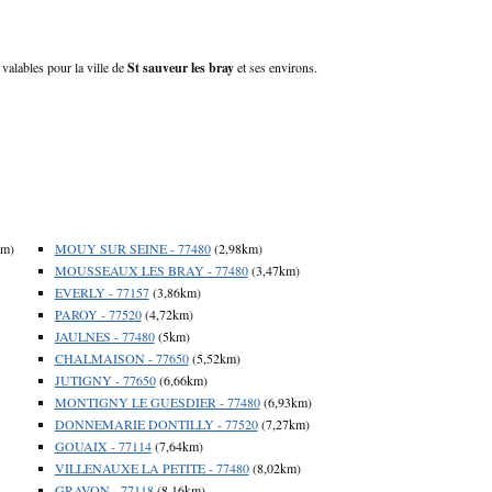
 valables pour la ville de
St sauveur les bray
et ses environs.
km)
MOUY SUR SEINE - 77480
(2,98km)
MOUSSEAUX LES BRAY - 77480
(3,47km)
EVERLY - 77157
(3,86km)
PAROY - 77520
(4,72km)
JAULNES - 77480
(5km)
CHALMAISON - 77650
(5,52km)
JUTIGNY - 77650
(6,66km)
MONTIGNY LE GUESDIER - 77480
(6,93km)
DONNEMARIE DONTILLY - 77520
(7,27km)
GOUAIX - 77114
(7,64km)
VILLENAUXE LA PETITE - 77480
(8,02km)
GRAVON - 77118
(8,16km)