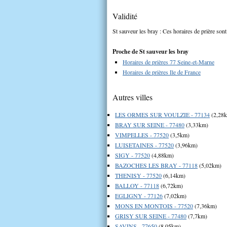
Validité
St sauveur les bray : Ces horaires de prière sont
Proche de St sauveur les bray
Horaires de prières 77 Seine-et-Marne
Horaires de prières Ile de France
Autres villes
LES ORMES SUR VOULZIE - 77134
(2,28
BRAY SUR SEINE - 77480
(3,33km)
VIMPELLES - 77520
(3,5km)
LUISETAINES - 77520
(3,96km)
SIGY - 77520
(4,88km)
BAZOCHES LES BRAY - 77118
(5,02km)
THENISY - 77520
(6,14km)
BALLOY - 77118
(6,72km)
EGLIGNY - 77126
(7,02km)
MONS EN MONTOIS - 77520
(7,36km)
GRISY SUR SEINE - 77480
(7,7km)
SAVINS - 77650
(8,05km)