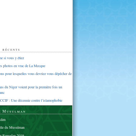
s récents
 si vous y étiez
ues photos en vrac de La Mecque
sons pour lesquelles vous devriez vous dépêcher de
s du Niger voient pour la première fois un
anc
CCIF : Une décennie contre l’islamophobie
e Musulman
lim
elle du Musulman
er Ramadan 2019