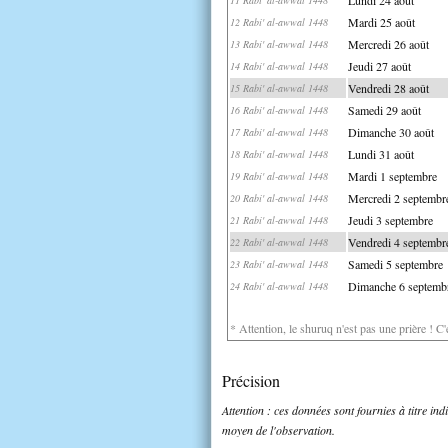
Mardi 25 août
12 Rabi' al-awwal 1448
Mercredi 26 août
13 Rabi' al-awwal 1448
Jeudi 27 août
14 Rabi' al-awwal 1448
Vendredi 28 août
15 Rabi' al-awwal 1448
Samedi 29 août
16 Rabi' al-awwal 1448
Dimanche 30 août
17 Rabi' al-awwal 1448
Lundi 31 août
18 Rabi' al-awwal 1448
Mardi 1 septembre
19 Rabi' al-awwal 1448
Mercredi 2 septembr
20 Rabi' al-awwal 1448
Jeudi 3 septembre
21 Rabi' al-awwal 1448
Vendredi 4 septembr
22 Rabi' al-awwal 1448
Samedi 5 septembre
23 Rabi' al-awwal 1448
Dimanche 6 septemb
24 Rabi' al-awwal 1448
* Attention, le shuruq n'est pas une prière ! C
Précision
Attention : ces données sont fournies à titre in
moyen de l'observation.