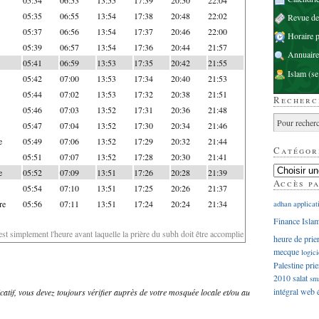
05:35
06:55
13:54
17:38
20:48
22:02
Revue d
05:37
06:56
13:54
17:37
20:46
22:00
Horaire p
05:39
06:57
13:54
17:36
20:44
21:57
Annuaire
05:41
06:59
13:53
17:35
20:42
21:55
Islam
(se
05:42
07:00
13:53
17:34
20:40
21:53
05:44
07:02
13:53
17:32
20:38
21:51
Recherc
05:46
07:03
13:52
17:31
20:36
21:48
05:47
07:04
13:52
17:30
20:34
21:46
e
05:49
07:06
13:52
17:29
20:32
21:44
Catégor
05:51
07:07
13:52
17:28
20:30
21:41
e
05:52
07:09
13:51
17:26
20:28
21:39
Accès p
05:54
07:10
13:51
17:25
20:26
21:37
re
05:56
07:11
13:51
17:24
20:24
21:34
adhan
applicat
Finance Isla
'est simplement l'heure avant laquelle la prière du subh doit être accomplie
heure de prie
mecque
logici
Palestine
prie
2010
salat
sm
intégral
web
dicatif, vous devez toujours vérifier auprès de votre mosquée locale et/ou au