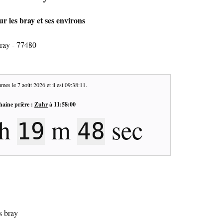
r les bray et ses environs
bray - 77480
mes le
7 août 2026
et il est
09:38:12
.
haine prière :
Zuhr
à
11:58:00
h
m
sec
19
47
s bray