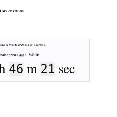
t ses environs
mes le
9 août 2026
et il est
12:06:39
.
haine prière :
Asr
à
15:53:00
h
m
sec
46
20