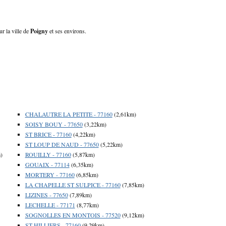
ur la ville de
Poigny
et ses environs.
CHALAUTRE LA PETITE - 77160
(2,61km)
SOISY BOUY - 77650
(3,22km)
ST BRICE - 77160
(4,22km)
ST LOUP DE NAUD - 77650
(5,22km)
)
ROUILLY - 77160
(5,87km)
GOUAIX - 77114
(6,35km)
MORTERY - 77160
(6,85km)
LA CHAPELLE ST SULPICE - 77160
(7,85km)
LIZINES - 77650
(7,89km)
LECHELLE - 77171
(8,77km)
SOGNOLLES EN MONTOIS - 77520
(9,12km)
ST HILLIERS - 77160
(9,29km)