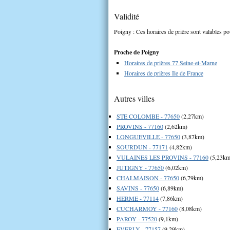
Validité
Poigny : Ces horaires de prière sont valables po
Proche de Poigny
Horaires de prières 77 Seine-et-Marne
Horaires de prières Ile de France
Autres villes
STE COLOMBE - 77650
(2,27km)
PROVINS - 77160
(2,62km)
LONGUEVILLE - 77650
(3,87km)
SOURDUN - 77171
(4,82km)
VULAINES LES PROVINS - 77160
(5,23km
JUTIGNY - 77650
(6,02km)
CHALMAISON - 77650
(6,79km)
SAVINS - 77650
(6,89km)
HERME - 77114
(7,86km)
CUCHARMOY - 77160
(8,08km)
PAROY - 77520
(9,1km)
EVERLY - 77157
(9,29km)