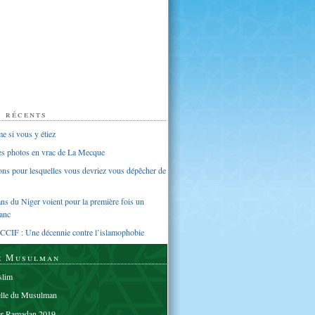
s récents
 si vous y étiez
ues photos en vrac de La Mecque
sons pour lesquelles vous devriez vous dépêcher de
s du Niger voient pour la première fois un
anc
CCIF : Une décennie contre l’islamophobie
e Musulman
lim
elle du Musulman
er Ramadan 2019