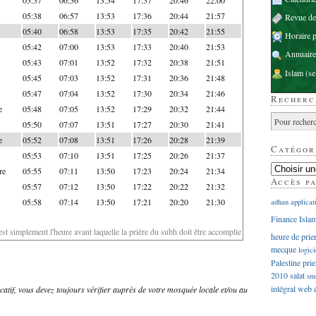
05:38
06:57
13:53
17:36
20:44
21:57
Revue d
05:40
06:58
13:53
17:35
20:42
21:55
Horaire p
05:42
07:00
13:53
17:33
20:40
21:53
Annuaire
05:43
07:01
13:52
17:32
20:38
21:51
Islam
(se
05:45
07:03
13:52
17:31
20:36
21:48
05:47
07:04
13:52
17:30
20:34
21:46
Recherc
e
05:48
07:05
13:52
17:29
20:32
21:44
05:50
07:07
13:51
17:27
20:30
21:41
e
05:52
07:08
13:51
17:26
20:28
21:39
Catégor
05:53
07:10
13:51
17:25
20:26
21:37
re
05:55
07:11
13:50
17:23
20:24
21:34
Accès p
05:57
07:12
13:50
17:22
20:22
21:32
05:58
07:14
13:50
17:21
20:20
21:30
adhan
applicat
Finance Isla
'est simplement l'heure avant laquelle la prière du subh doit être accomplie
heure de prie
mecque
logici
Palestine
prie
2010
salat
sm
intégral
web
dicatif, vous devez toujours vérifier auprès de votre mosquée locale et/ou au