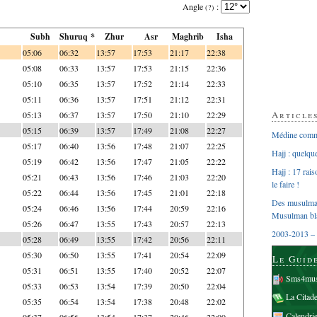
Angle
:
(?)
Subh
Shuruq *
Zhur
Asr
Maghrib
Isha
05:06
06:32
13:57
17:53
21:17
22:38
05:08
06:33
13:57
17:53
21:15
22:36
05:10
06:35
13:57
17:52
21:14
22:33
05:11
06:36
13:57
17:51
21:12
22:31
Article
05:13
06:37
13:57
17:50
21:10
22:29
05:15
06:39
13:57
17:49
21:08
22:27
Médine comme
05:17
06:40
13:56
17:48
21:07
22:25
Hajj : quelq
05:19
06:42
13:56
17:47
21:05
22:22
Hajj : 17 rai
05:21
06:43
13:56
17:46
21:03
22:20
le faire !
05:22
06:44
13:56
17:45
21:01
22:18
Des musulman
05:24
06:46
13:56
17:44
20:59
22:16
Musulman bl
05:26
06:47
13:55
17:43
20:57
22:13
2003-2013 – 
05:28
06:49
13:55
17:42
20:56
22:11
05:30
06:50
13:55
17:41
20:54
22:09
Le Guid
05:31
06:51
13:55
17:40
20:52
22:07
Sms4mus
05:33
06:53
13:54
17:39
20:50
22:04
La Citad
05:35
06:54
13:54
17:38
20:48
22:02
Calendri
05:37
06:56
13:54
17:37
20:46
22:00