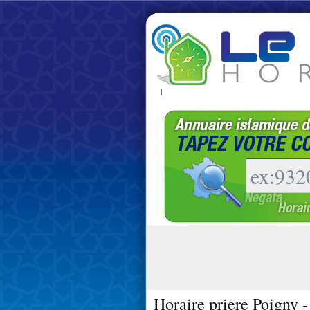
|
Horaire priere Poigny 