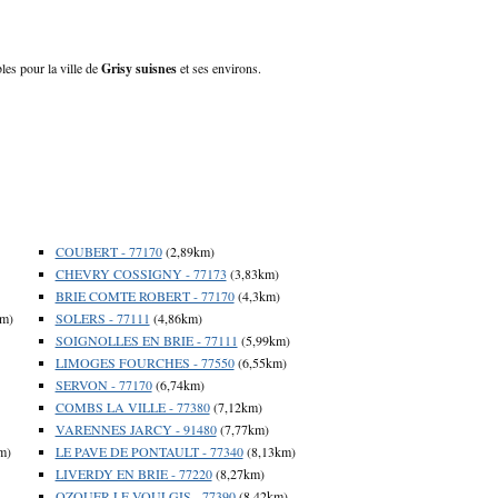
les pour la ville de
Grisy suisnes
et ses environs.
COUBERT - 77170
(2,89km)
CHEVRY COSSIGNY - 77173
(3,83km)
BRIE COMTE ROBERT - 77170
(4,3km)
km)
SOLERS - 77111
(4,86km)
SOIGNOLLES EN BRIE - 77111
(5,99km)
LIMOGES FOURCHES - 77550
(6,55km)
SERVON - 77170
(6,74km)
COMBS LA VILLE - 77380
(7,12km)
VARENNES JARCY - 91480
(7,77km)
m)
LE PAVE DE PONTAULT - 77340
(8,13km)
LIVERDY EN BRIE - 77220
(8,27km)
OZOUER LE VOULGIS - 77390
(8,42km)