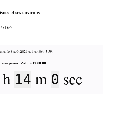
snes et ses environs
 77166
mes le
8 août 2026
et il est
06:46:00
.
haine prière :
Zuhr
à
12:00:00
h
m
sec
13
59
s