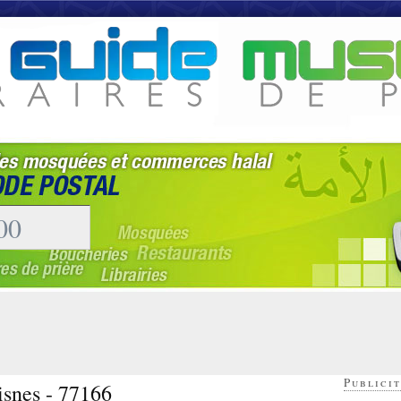
Publicit
isnes - 77166