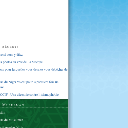
s récents
 si vous y étiez
ues photos en vrac de La Mecque
sons pour lesquelles vous devriez vous dépêcher de
s du Niger voient pour la première fois un
anc
CCIF : Une décennie contre l’islamophobie
e Musulman
lim
elle du Musulman
er Ramadan 2019