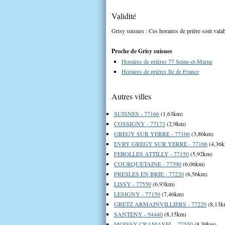
Validité
Grisy suisnes : Ces horaires de prière sont valab
Proche de Grisy suisnes
Horaires de prières 77 Seine-et-Marne
Horaires de prières Ile de France
Autres villes
SUISNES - 77166
(1,63km)
COSSIGNY - 77173
(2,9km)
GREGY SUR YERRE - 77166
(3,86km)
EVRY GREGY SUR YERRE - 77166
(4,36
FEROLLES ATTILLY - 77150
(5,92km)
COURQUETAINE - 77390
(6,06km)
PRESLES EN BRIE - 77220
(6,56km)
LISSY - 77550
(6,93km)
LESIGNY - 77150
(7,46km)
GRETZ ARMAINVILLIERS - 77220
(8,13k
SANTENY - 94440
(8,15km)
MOISSY CRAMAYEL - 77550
(8,39km)