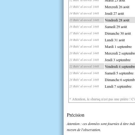
Mercredi 26 août
13 Rabi' al-awwal 1448
Jeudi 27 août
14 Rabi' al-awwal 1448
Vendredi 28 août
15 Rabi' al-awwal 1448
Samedi 29 août
16 Rabi' al-awwal 1448
Dimanche 30 août
17 Rabi' al-awwal 1448
Lundi 31 août
18 Rabi' al-awwal 1448
Mardi 1 septembre
19 Rabi' al-awwal 1448
Mercredi 2 septembr
20 Rabi' al-awwal 1448
Jeudi 3 septembre
21 Rabi' al-awwal 1448
Vendredi 4 septembr
22 Rabi' al-awwal 1448
Samedi 5 septembre
23 Rabi' al-awwal 1448
Dimanche 6 septemb
24 Rabi' al-awwal 1448
Lundi 7 septembre
25 Rabi' al-awwal 1448
* Attention, le shuruq n'est pas une prière ! C
Précision
Attention : ces données sont fournies à titre in
moyen de l'observation.