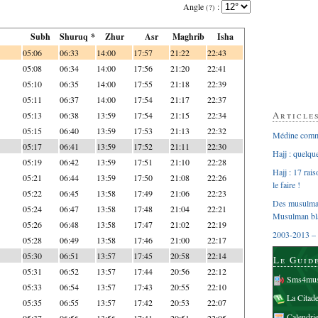
Angle
:
(?)
Subh
Shuruq *
Zhur
Asr
Maghrib
Isha
05:06
06:33
14:00
17:57
21:22
22:43
05:08
06:34
14:00
17:56
21:20
22:41
05:10
06:35
14:00
17:55
21:18
22:39
05:11
06:37
14:00
17:54
21:17
22:37
Article
05:13
06:38
13:59
17:54
21:15
22:34
05:15
06:40
13:59
17:53
21:13
22:32
Médine comme
05:17
06:41
13:59
17:52
21:11
22:30
Hajj : quelq
05:19
06:42
13:59
17:51
21:10
22:28
Hajj : 17 rai
05:21
06:44
13:59
17:50
21:08
22:26
le faire !
05:22
06:45
13:58
17:49
21:06
22:23
Des musulman
05:24
06:47
13:58
17:48
21:04
22:21
Musulman bl
05:26
06:48
13:58
17:47
21:02
22:19
2003-2013 – 
05:28
06:49
13:58
17:46
21:00
22:17
05:30
06:51
13:57
17:45
20:58
22:14
Le Guid
05:31
06:52
13:57
17:44
20:56
22:12
Sms4mus
05:33
06:54
13:57
17:43
20:55
22:10
La Citad
05:35
06:55
13:57
17:42
20:53
22:07
Calendri
05:37
06:56
13:56
17:41
20:51
22:05