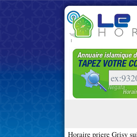
|
Horaire priere Grisy su