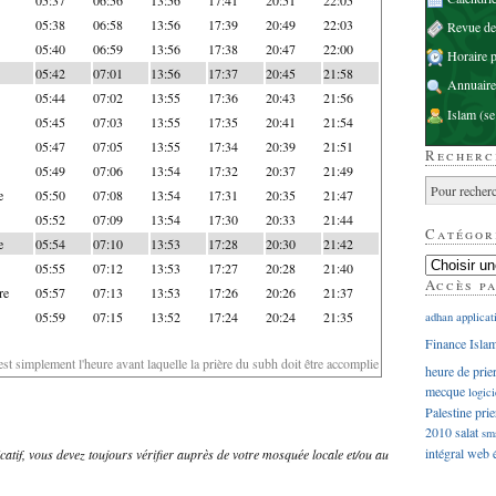
05:38
06:58
13:56
17:39
20:49
22:03
Revue d
05:40
06:59
13:56
17:38
20:47
22:00
Horaire p
05:42
07:01
13:56
17:37
20:45
21:58
Annuaire
05:44
07:02
13:55
17:36
20:43
21:56
Islam
(se
05:45
07:03
13:55
17:35
20:41
21:54
05:47
07:05
13:55
17:34
20:39
21:51
Recherc
05:49
07:06
13:54
17:32
20:37
21:49
e
05:50
07:08
13:54
17:31
20:35
21:47
05:52
07:09
13:54
17:30
20:33
21:44
Catégor
e
05:54
07:10
13:53
17:28
20:30
21:42
05:55
07:12
13:53
17:27
20:28
21:40
Accès p
re
05:57
07:13
13:53
17:26
20:26
21:37
05:59
07:15
13:52
17:24
20:24
21:35
adhan
applicat
Finance Isla
'est simplement l'heure avant laquelle la prière du subh doit être accomplie
heure de prie
mecque
logici
Palestine
prie
2010
salat
sm
intégral
web
dicatif, vous devez toujours vérifier auprès de votre mosquée locale et/ou au