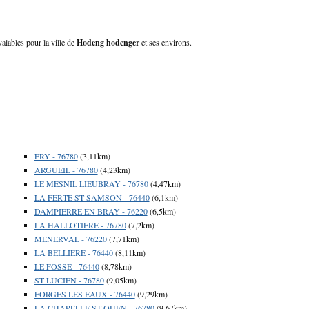
alables pour la ville de
Hodeng hodenger
et ses environs.
FRY - 76780
(3,11km)
ARGUEIL - 76780
(4,23km)
LE MESNIL LIEUBRAY - 76780
(4,47km)
LA FERTE ST SAMSON - 76440
(6,1km)
DAMPIERRE EN BRAY - 76220
(6,5km)
LA HALLOTIERE - 76780
(7,2km)
MENERVAL - 76220
(7,71km)
LA BELLIERE - 76440
(8,11km)
LE FOSSE - 76440
(8,78km)
ST LUCIEN - 76780
(9,05km)
FORGES LES EAUX - 76440
(9,29km)
LA CHAPELLE ST OUEN - 76780
(9,67km)