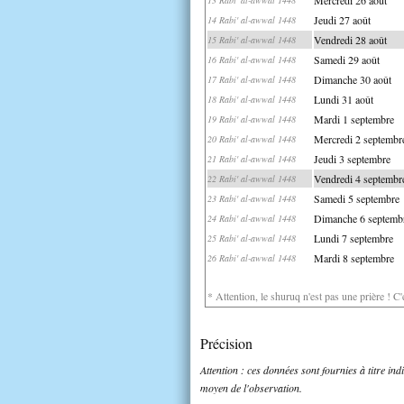
Jeudi 27 août
14 Rabi' al-awwal 1448
Vendredi 28 août
15 Rabi' al-awwal 1448
Samedi 29 août
16 Rabi' al-awwal 1448
Dimanche 30 août
17 Rabi' al-awwal 1448
Lundi 31 août
18 Rabi' al-awwal 1448
Mardi 1 septembre
19 Rabi' al-awwal 1448
Mercredi 2 septembr
20 Rabi' al-awwal 1448
Jeudi 3 septembre
21 Rabi' al-awwal 1448
Vendredi 4 septembr
22 Rabi' al-awwal 1448
Samedi 5 septembre
23 Rabi' al-awwal 1448
Dimanche 6 septemb
24 Rabi' al-awwal 1448
Lundi 7 septembre
25 Rabi' al-awwal 1448
Mardi 8 septembre
26 Rabi' al-awwal 1448
* Attention, le shuruq n'est pas une prière ! C
Précision
Attention : ces données sont fournies à titre in
moyen de l'observation.