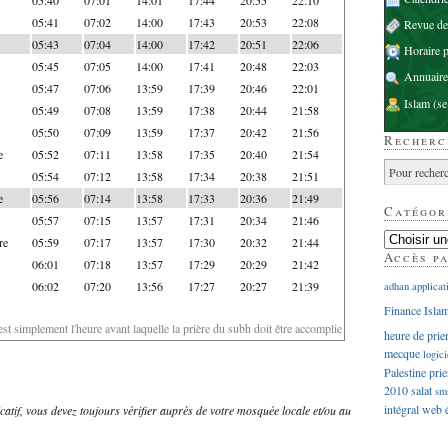
05:41
07:02
14:00
17:43
20:53
22:08
Revue d
05:43
07:04
14:00
17:42
20:51
22:06
Horaire p
05:45
07:05
14:00
17:41
20:48
22:03
Annuaire
05:47
07:06
13:59
17:39
20:46
22:01
Islam
(se
05:49
07:08
13:59
17:38
20:44
21:58
05:50
07:09
13:59
17:37
20:42
21:56
Recherc
e
05:52
07:11
13:58
17:35
20:40
21:54
05:54
07:12
13:58
17:34
20:38
21:51
e
05:56
07:14
13:58
17:33
20:36
21:49
Catégor
05:57
07:15
13:57
17:31
20:34
21:46
re
05:59
07:17
13:57
17:30
20:32
21:44
Accès p
06:01
07:18
13:57
17:29
20:29
21:42
06:02
07:20
13:56
17:27
20:27
21:39
adhan
applicat
Finance Isla
'est simplement l'heure avant laquelle la prière du subh doit être accomplie
heure de prie
mecque
logici
Palestine
prie
2010
salat
sm
intégral
web
dicatif, vous devez toujours vérifier auprès de votre mosquée locale et/ou au