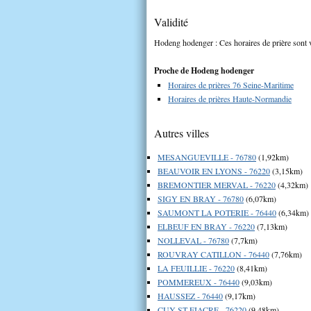
Validité
Hodeng hodenger : Ces horaires de prière sont v
Proche de Hodeng hodenger
Horaires de prières 76 Seine-Maritime
Horaires de prières Haute-Normandie
Autres villes
MESANGUEVILLE - 76780
(1,92km)
BEAUVOIR EN LYONS - 76220
(3,15km)
BREMONTIER MERVAL - 76220
(4,32km)
SIGY EN BRAY - 76780
(6,07km)
SAUMONT LA POTERIE - 76440
(6,34km)
ELBEUF EN BRAY - 76220
(7,13km)
NOLLEVAL - 76780
(7,7km)
ROUVRAY CATILLON - 76440
(7,76km)
LA FEUILLIE - 76220
(8,41km)
POMMEREUX - 76440
(9,03km)
HAUSSEZ - 76440
(9,17km)
CUY ST FIACRE - 76220
(9,48km)