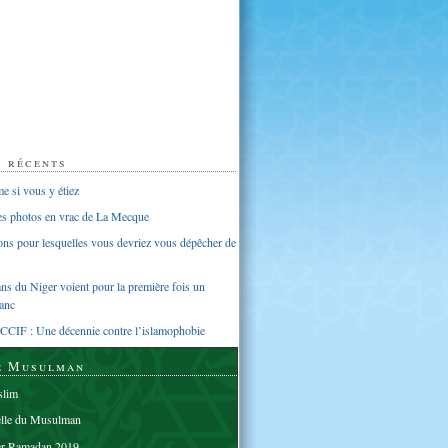
s récents
 si vous y étiez
ues photos en vrac de La Mecque
sons pour lesquelles vous devriez vous dépêcher de
s du Niger voient pour la première fois un
anc
CCIF : Une décennie contre l’islamophobie
e Musulman
lim
elle du Musulman
er Ramadan 2019