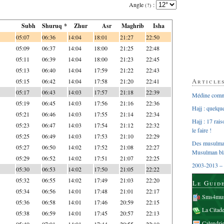
Angle
:
(?)
Subh
Shuruq *
Zhur
Asr
Maghrib
Isha
05:07
06:36
14:04
18:01
21:27
22:50
05:09
06:37
14:04
18:00
21:25
22:48
05:11
06:39
14:04
18:00
21:23
22:45
05:13
06:40
14:04
17:59
21:22
22:43
Article
05:15
06:42
14:04
17:58
21:20
22:41
05:17
06:43
14:03
17:57
21:18
22:39
Médine comme
05:19
06:45
14:03
17:56
21:16
22:36
Hajj : quelq
05:21
06:46
14:03
17:55
21:14
22:34
Hajj : 17 rai
05:23
06:47
14:03
17:54
21:12
22:32
le faire !
05:25
06:49
14:03
17:53
21:10
22:29
Des musulman
05:27
06:50
14:02
17:52
21:08
22:27
Musulman bl
05:29
06:52
14:02
17:51
21:07
22:25
2003-2013 – 
05:30
06:53
14:02
17:50
21:05
22:22
05:32
06:55
14:02
17:49
21:03
22:20
Le Guid
05:34
06:56
14:01
17:48
21:01
22:17
Sms4mus
05:36
06:58
14:01
17:46
20:59
22:15
La Citad
05:38
06:59
14:01
17:45
20:57
22:13
Calendri
05:40
07:01
14:01
17:44
20:55
22:10