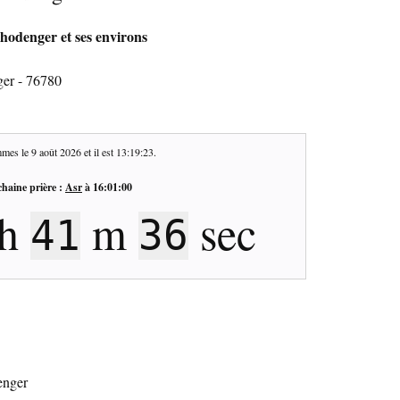
hodenger et ses environs
er - 76780
mes le
9 août 2026
et il est
13:19:24
.
haine prière :
Asr
à
16:01:00
h
m
sec
41
35
enger