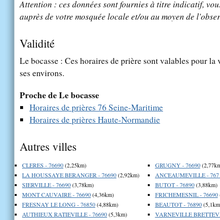
Attention : ces données sont fournies à titre indicatif, vou
auprès de votre mosquée locale et/ou au moyen de l'obser
Validité
Le bocasse : Ces horaires de prière sont valables pour la 
ses environs.
Proche de Le bocasse
Horaires de prières 76 Seine-Maritime
Horaires de prières Haute-Normandie
Autres villes
CLERES - 76690
(2,25km)
GRUGNY - 76690
(2,77k
LA HOUSSAYE BERANGER - 76690
(2,92km)
ANCEAUMEVILLE - 767
SIERVILLE - 76690
(3,78km)
BUTOT - 76890
(3,88km)
MONT CAUVAIRE - 76690
(4,36km)
FRICHEMESNIL - 76690
FRESNAY LE LONG - 76850
(4,88km)
BEAUTOT - 76890
(5,1km
AUTHIEUX RATIEVILLE - 76690
(5,3km)
VARNEVILLE BRETTEVIL