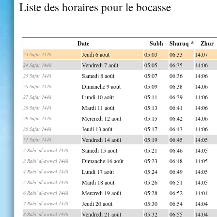
Liste des horaires pour le bocasse
Date
Subh
Shuruq *
Zhur
Jeudi 6 août
05:03
06:33
14:07
23 Safar 1448
Vendredi 7 août
05:05
06:35
14:06
24 Safar 1448
Samedi 8 août
05:07
06:36
14:06
25 Safar 1448
Dimanche 9 août
05:09
06:38
14:06
26 Safar 1448
Lundi 10 août
05:11
06:39
14:06
27 Safar 1448
Mardi 11 août
05:13
06:41
14:06
28 Safar 1448
Mercredi 12 août
05:15
06:42
14:06
29 Safar 1448
Jeudi 13 août
05:17
06:43
14:06
30 Safar 1448
Vendredi 14 août
05:19
06:45
14:05
31 Safar 1448
Samedi 15 août
05:21
06:46
14:05
2 Rabi' al-awwal 1448
Dimanche 16 août
05:23
06:48
14:05
3 Rabi' al-awwal 1448
Lundi 17 août
05:24
06:49
14:05
4 Rabi' al-awwal 1448
Mardi 18 août
05:26
06:51
14:05
5 Rabi' al-awwal 1448
Mercredi 19 août
05:28
06:52
14:04
6 Rabi' al-awwal 1448
Jeudi 20 août
05:30
06:54
14:04
7 Rabi' al-awwal 1448
Vendredi 21 août
05:32
06:55
14:04
8 Rabi' al-awwal 1448