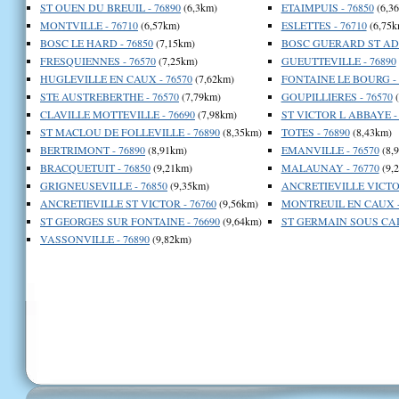
ST OUEN DU BREUIL - 76890
(6,3km)
ETAIMPUIS - 76850
(6,3
MONTVILLE - 76710
(6,57km)
ESLETTES - 76710
(6,75k
BOSC LE HARD - 76850
(7,15km)
BOSC GUERARD ST ADR
FRESQUIENNES - 76570
(7,25km)
GUEUTTEVILLE - 76890
HUGLEVILLE EN CAUX - 76570
(7,62km)
FONTAINE LE BOURG - 
STE AUSTREBERTHE - 76570
(7,79km)
GOUPILLIERES - 76570
(
CLAVILLE MOTTEVILLE - 76690
(7,98km)
ST VICTOR L ABBAYE - 
ST MACLOU DE FOLLEVILLE - 76890
(8,35km)
TOTES - 76890
(8,43km)
BERTRIMONT - 76890
(8,91km)
EMANVILLE - 76570
(8,
BRACQUETUIT - 76850
(9,21km)
MALAUNAY - 76770
(9,
GRIGNEUSEVILLE - 76850
(9,35km)
ANCRETIEVILLE VICTOR
ANCRETIEVILLE ST VICTOR - 76760
(9,56km)
MONTREUIL EN CAUX -
ST GEORGES SUR FONTAINE - 76690
(9,64km)
ST GERMAIN SOUS CAIL
VASSONVILLE - 76890
(9,82km)