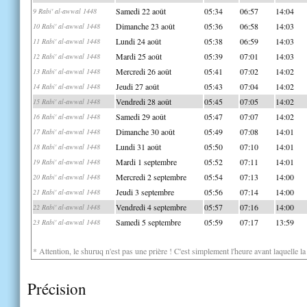
Samedi 22 août
05:34
06:57
14:04
9 Rabi' al-awwal 1448
Dimanche 23 août
05:36
06:58
14:03
10 Rabi' al-awwal 1448
Lundi 24 août
05:38
06:59
14:03
11 Rabi' al-awwal 1448
Mardi 25 août
05:39
07:01
14:03
12 Rabi' al-awwal 1448
Mercredi 26 août
05:41
07:02
14:02
13 Rabi' al-awwal 1448
Jeudi 27 août
05:43
07:04
14:02
14 Rabi' al-awwal 1448
Vendredi 28 août
05:45
07:05
14:02
15 Rabi' al-awwal 1448
Samedi 29 août
05:47
07:07
14:02
16 Rabi' al-awwal 1448
Dimanche 30 août
05:49
07:08
14:01
17 Rabi' al-awwal 1448
Lundi 31 août
05:50
07:10
14:01
18 Rabi' al-awwal 1448
Mardi 1 septembre
05:52
07:11
14:01
19 Rabi' al-awwal 1448
Mercredi 2 septembre
05:54
07:13
14:00
20 Rabi' al-awwal 1448
Jeudi 3 septembre
05:56
07:14
14:00
21 Rabi' al-awwal 1448
Vendredi 4 septembre
05:57
07:16
14:00
22 Rabi' al-awwal 1448
Samedi 5 septembre
05:59
07:17
13:59
23 Rabi' al-awwal 1448
* Attention, le shuruq n'est pas une prière ! C'est simplement l'heure avant laquelle l
Précision