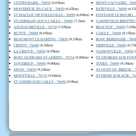
COTTEVRARD - 76850
(6,03km)
MONT CAUVAIRE - 766
MONTREUIL EN CAUX - 76850
(6,42km)
ESTEVILLE - 76690
(6,51
ST MACLOU DE FOLLEVILLE - 76890
(6,69km)
FONTAINE LE BOURG - 
ST GERMAIN SOUS CAILLY - 76690
(7,1km)
VARNEVILLE BRETTEVIL
ANCEAUMEVILLE - 76710
(7,65km)
BEAUTOT - 76890
(7,65k
BUTOT - 76890
(8,03km)
CAILLY - 76690
(8,15km)
BEAUMONT LE HARENG - 76850
(8,19km)
BOSC BERENGER - 7668
CRITOT - 76680
(8,26km)
SIERVILLE - 76690
(8,37
LA CRIQUE - 76850
(8,59km)
VASSONVILLE - 76890
(
BOSC GUERARD ST ADRIEN - 76710
(8,88km)
ST GEORGES SUR FONTA
YQUEBEUF - 76690
(9,06km)
TOTES - 76890
(9,16km)
SEVIS - 76850
(9,24km)
ST OUEN DU BREUIL - 
MONTVILLE - 76710
(9,64km)
ST DENIS SUR SCIE - 76
ST ANDRE SUR CAILLY - 76690
(9,9km)