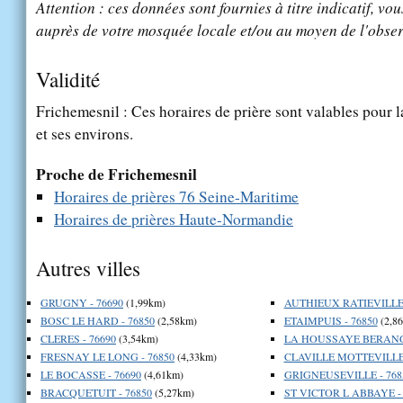
Attention : ces données sont fournies à titre indicatif, vou
auprès de votre mosquée locale et/ou au moyen de l'obser
Validité
Frichemesnil : Ces horaires de prière sont valables pour l
et ses environs.
Proche de Frichemesnil
Horaires de prières 76 Seine-Maritime
Horaires de prières Haute-Normandie
Autres villes
GRUGNY - 76690
(1,99km)
AUTHIEUX RATIEVILLE 
BOSC LE HARD - 76850
(2,58km)
ETAIMPUIS - 76850
(2,8
CLERES - 76690
(3,54km)
LA HOUSSAYE BERANGE
FRESNAY LE LONG - 76850
(4,33km)
CLAVILLE MOTTEVILLE 
LE BOCASSE - 76690
(4,61km)
GRIGNEUSEVILLE - 768
BRACQUETUIT - 76850
(5,27km)
ST VICTOR L ABBAYE - 