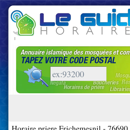
|
Horaire priere Frichemesnil - 76690