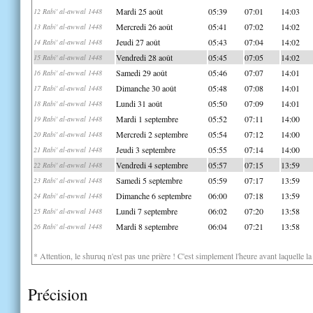
Mardi 25 août
05:39
07:01
14:03
12 Rabi' al-awwal 1448
Mercredi 26 août
05:41
07:02
14:02
13 Rabi' al-awwal 1448
Jeudi 27 août
05:43
07:04
14:02
14 Rabi' al-awwal 1448
Vendredi 28 août
05:45
07:05
14:02
15 Rabi' al-awwal 1448
Samedi 29 août
05:46
07:07
14:01
16 Rabi' al-awwal 1448
Dimanche 30 août
05:48
07:08
14:01
17 Rabi' al-awwal 1448
Lundi 31 août
05:50
07:09
14:01
18 Rabi' al-awwal 1448
Mardi 1 septembre
05:52
07:11
14:00
19 Rabi' al-awwal 1448
Mercredi 2 septembre
05:54
07:12
14:00
20 Rabi' al-awwal 1448
Jeudi 3 septembre
05:55
07:14
14:00
21 Rabi' al-awwal 1448
Vendredi 4 septembre
05:57
07:15
13:59
22 Rabi' al-awwal 1448
Samedi 5 septembre
05:59
07:17
13:59
23 Rabi' al-awwal 1448
Dimanche 6 septembre
06:00
07:18
13:59
24 Rabi' al-awwal 1448
Lundi 7 septembre
06:02
07:20
13:58
25 Rabi' al-awwal 1448
Mardi 8 septembre
06:04
07:21
13:58
26 Rabi' al-awwal 1448
* Attention, le shuruq n'est pas une prière ! C'est simplement l'heure avant laquelle l
Précision