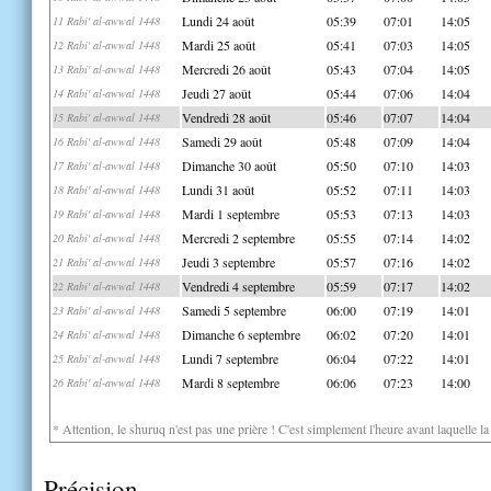
Lundi 24 août
05:39
07:01
14:05
11 Rabi' al-awwal 1448
Mardi 25 août
05:41
07:03
14:05
12 Rabi' al-awwal 1448
Mercredi 26 août
05:43
07:04
14:05
13 Rabi' al-awwal 1448
Jeudi 27 août
05:44
07:06
14:04
14 Rabi' al-awwal 1448
Vendredi 28 août
05:46
07:07
14:04
15 Rabi' al-awwal 1448
Samedi 29 août
05:48
07:09
14:04
16 Rabi' al-awwal 1448
Dimanche 30 août
05:50
07:10
14:03
17 Rabi' al-awwal 1448
Lundi 31 août
05:52
07:11
14:03
18 Rabi' al-awwal 1448
Mardi 1 septembre
05:53
07:13
14:03
19 Rabi' al-awwal 1448
Mercredi 2 septembre
05:55
07:14
14:02
20 Rabi' al-awwal 1448
Jeudi 3 septembre
05:57
07:16
14:02
21 Rabi' al-awwal 1448
Vendredi 4 septembre
05:59
07:17
14:02
22 Rabi' al-awwal 1448
Samedi 5 septembre
06:00
07:19
14:01
23 Rabi' al-awwal 1448
Dimanche 6 septembre
06:02
07:20
14:01
24 Rabi' al-awwal 1448
Lundi 7 septembre
06:04
07:22
14:01
25 Rabi' al-awwal 1448
Mardi 8 septembre
06:06
07:23
14:00
26 Rabi' al-awwal 1448
* Attention, le shuruq n'est pas une prière ! C'est simplement l'heure avant laquelle l
Précision