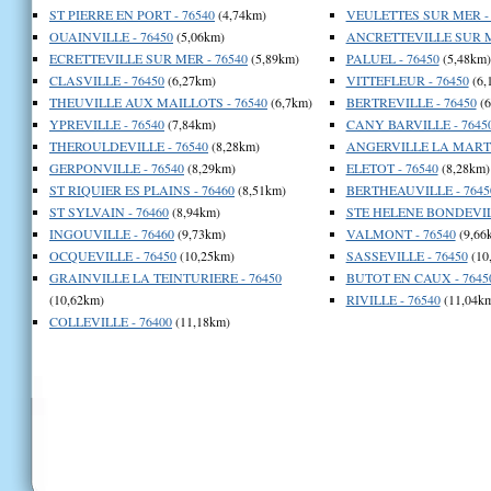
ST PIERRE EN PORT - 76540
(4,74km)
VEULETTES SUR MER - 
OUAINVILLE - 76450
(5,06km)
ANCRETTEVILLE SUR ME
ECRETTEVILLE SUR MER - 76540
(5,89km)
PALUEL - 76450
(5,48km)
CLASVILLE - 76450
(6,27km)
VITTEFLEUR - 76450
(6,
THEUVILLE AUX MAILLOTS - 76540
(6,7km)
BERTREVILLE - 76450
(6
YPREVILLE - 76540
(7,84km)
CANY BARVILLE - 7645
THEROULDEVILLE - 76540
(8,28km)
ANGERVILLE LA MARTE
GERPONVILLE - 76540
(8,29km)
ELETOT - 76540
(8,28km)
ST RIQUIER ES PLAINS - 76460
(8,51km)
BERTHEAUVILLE - 7645
ST SYLVAIN - 76460
(8,94km)
STE HELENE BONDEVILL
INGOUVILLE - 76460
(9,73km)
VALMONT - 76540
(9,66
OCQUEVILLE - 76450
(10,25km)
SASSEVILLE - 76450
(10
GRAINVILLE LA TEINTURIERE - 76450
BUTOT EN CAUX - 7645
(10,62km)
RIVILLE - 76540
(11,04k
COLLEVILLE - 76400
(11,18km)