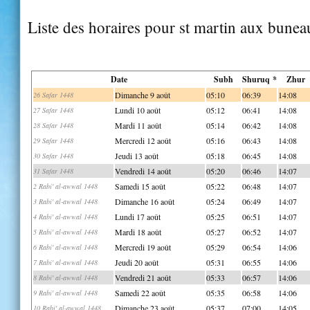
Liste des horaires pour st martin aux bune
Date
Subh
Shuruq *
Zhur
Dimanche 9 août
05:10
06:39
14:08
26 Safar 1448
Lundi 10 août
05:12
06:41
14:08
27 Safar 1448
Mardi 11 août
05:14
06:42
14:08
28 Safar 1448
Mercredi 12 août
05:16
06:43
14:08
29 Safar 1448
Jeudi 13 août
05:18
06:45
14:08
30 Safar 1448
Vendredi 14 août
05:20
06:46
14:07
31 Safar 1448
Samedi 15 août
05:22
06:48
14:07
2 Rabi' al-awwal 1448
Dimanche 16 août
05:24
06:49
14:07
3 Rabi' al-awwal 1448
Lundi 17 août
05:25
06:51
14:07
4 Rabi' al-awwal 1448
Mardi 18 août
05:27
06:52
14:07
5 Rabi' al-awwal 1448
Mercredi 19 août
05:29
06:54
14:06
6 Rabi' al-awwal 1448
Jeudi 20 août
05:31
06:55
14:06
7 Rabi' al-awwal 1448
Vendredi 21 août
05:33
06:57
14:06
8 Rabi' al-awwal 1448
Samedi 22 août
05:35
06:58
14:06
9 Rabi' al-awwal 1448
Dimanche 23 août
05:37
07:00
14:05
10 Rabi' al-awwal 1448