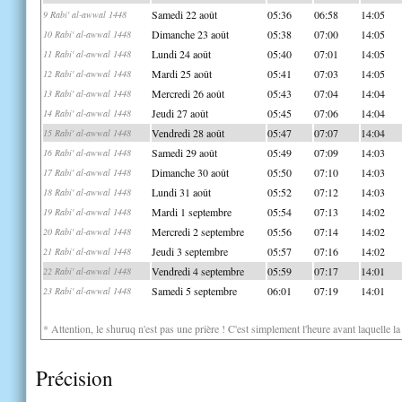
Samedi 22 août
05:36
06:58
14:05
9 Rabi' al-awwal 1448
Dimanche 23 août
05:38
07:00
14:05
10 Rabi' al-awwal 1448
Lundi 24 août
05:40
07:01
14:05
11 Rabi' al-awwal 1448
Mardi 25 août
05:41
07:03
14:05
12 Rabi' al-awwal 1448
Mercredi 26 août
05:43
07:04
14:04
13 Rabi' al-awwal 1448
Jeudi 27 août
05:45
07:06
14:04
14 Rabi' al-awwal 1448
Vendredi 28 août
05:47
07:07
14:04
15 Rabi' al-awwal 1448
Samedi 29 août
05:49
07:09
14:03
16 Rabi' al-awwal 1448
Dimanche 30 août
05:50
07:10
14:03
17 Rabi' al-awwal 1448
Lundi 31 août
05:52
07:12
14:03
18 Rabi' al-awwal 1448
Mardi 1 septembre
05:54
07:13
14:02
19 Rabi' al-awwal 1448
Mercredi 2 septembre
05:56
07:14
14:02
20 Rabi' al-awwal 1448
Jeudi 3 septembre
05:57
07:16
14:02
21 Rabi' al-awwal 1448
Vendredi 4 septembre
05:59
07:17
14:01
22 Rabi' al-awwal 1448
Samedi 5 septembre
06:01
07:19
14:01
23 Rabi' al-awwal 1448
* Attention, le shuruq n'est pas une prière ! C'est simplement l'heure avant laquelle l
Précision