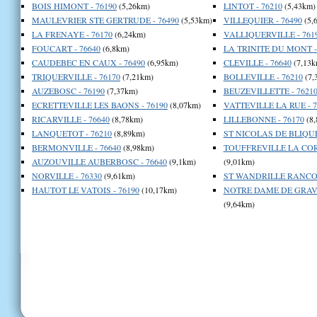
BOIS HIMONT - 76190
(5,26km)
LINTOT - 76210
(5,43km)
MAULEVRIER STE GERTRUDE - 76490
(5,53km)
VILLEQUIER - 76490
(5,
LA FRENAYE - 76170
(6,24km)
VALLIQUERVILLE - 761
FOUCART - 76640
(6,8km)
LA TRINITE DU MONT -
CAUDEBEC EN CAUX - 76490
(6,95km)
CLEVILLE - 76640
(7,13k
TRIQUERVILLE - 76170
(7,21km)
BOLLEVILLE - 76210
(7,
AUZEBOSC - 76190
(7,37km)
BEUZEVILLETTE - 7621
ECRETTEVILLE LES BAONS - 76190
(8,07km)
VATTEVILLE LA RUE - 7
RICARVILLE - 76640
(8,78km)
LILLEBONNE - 76170
(8,
LANQUETOT - 76210
(8,89km)
ST NICOLAS DE BLIQUE
BERMONVILLE - 76640
(8,98km)
TOUFFREVILLE LA CORB
AUZOUVILLE AUBERBOSC - 76640
(9,1km)
(9,01km)
NORVILLE - 76330
(9,61km)
ST WANDRILLE RANCON
HAUTOT LE VATOIS - 76190
(10,17km)
NOTRE DAME DE GRAV
(9,64km)