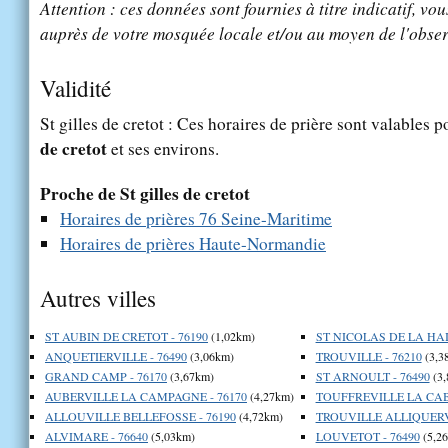
Attention : ces données sont fournies à titre indicatif, vou
auprès de votre mosquée locale et/ou au moyen de l'obser
Validité
St gilles de cretot : Ces horaires de prière sont valables p
de cretot
et ses environs.
Proche de St gilles de cretot
Horaires de prières 76 Seine-Maritime
Horaires de prières Haute-Normandie
Autres villes
ST AUBIN DE CRETOT - 76190
(1,02km)
ST NICOLAS DE LA HAIE
ANQUETIERVILLE - 76490
(3,06km)
TROUVILLE - 76210
(3,3
GRAND CAMP - 76170
(3,67km)
ST ARNOULT - 76490
(3,
AUBERVILLE LA CAMPAGNE - 76170
(4,27km)
TOUFFREVILLE LA CABL
ALLOUVILLE BELLEFOSSE - 76190
(4,72km)
TROUVILLE ALLIQUERVI
ALVIMARE - 76640
(5,03km)
LOUVETOT - 76490
(5,2