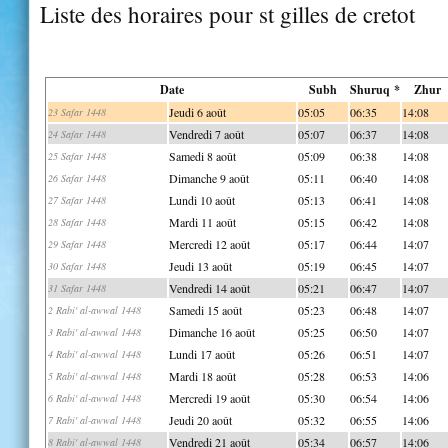
Liste des horaires pour st gilles de cretot
Date
Subh
Shuruq *
Zhur
Jeudi 6 août
05:05
06:35
14:08
23 Safar 1448
Vendredi 7 août
05:07
06:37
14:08
24 Safar 1448
Samedi 8 août
05:09
06:38
14:08
25 Safar 1448
Dimanche 9 août
05:11
06:40
14:08
26 Safar 1448
Lundi 10 août
05:13
06:41
14:08
27 Safar 1448
Mardi 11 août
05:15
06:42
14:08
28 Safar 1448
Mercredi 12 août
05:17
06:44
14:07
29 Safar 1448
Jeudi 13 août
05:19
06:45
14:07
30 Safar 1448
Vendredi 14 août
05:21
06:47
14:07
31 Safar 1448
Samedi 15 août
05:23
06:48
14:07
2 Rabi' al-awwal 1448
Dimanche 16 août
05:25
06:50
14:07
3 Rabi' al-awwal 1448
Lundi 17 août
05:26
06:51
14:07
4 Rabi' al-awwal 1448
Mardi 18 août
05:28
06:53
14:06
5 Rabi' al-awwal 1448
Mercredi 19 août
05:30
06:54
14:06
6 Rabi' al-awwal 1448
Jeudi 20 août
05:32
06:55
14:06
7 Rabi' al-awwal 1448
Vendredi 21 août
05:34
06:57
14:06
8 Rabi' al-awwal 1448