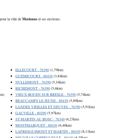
pour la ville de
Morienne
et ses environs.
ELLECOURT - 76390
(1,79km)
GUEMICOURT - 80430
(3,84km)
NULLEMONT - 76390
(5,16km)
RICHEMONT - 76390
(5,6km)
km)
VIEUX ROUEN SUR BRESLE - 76390
(5,74km)
BEAUCAMPS LE JEUNE - 80430
(5,89km)
LANDES VIEILLES ET NEUVES - 76390
(5,91km)
GAUVILLE - 80290
(5,97km)
ST MARTIN AU BOSC - 76340
(6,23km)
MONTMARQUET - 80430
(6,46km)
LAFRESGUIMONT ST MARTIN - 80430
(8,11km)
NEUVILLE COPPEGUEULE - 80430
(8,25km)