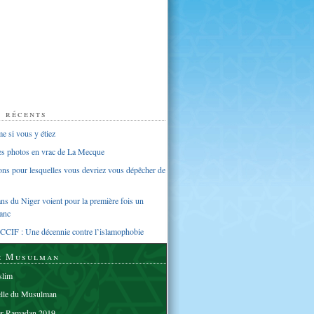
s récents
 si vous y étiez
ues photos en vrac de La Mecque
sons pour lesquelles vous devriez vous dépêcher de
s du Niger voient pour la première fois un
anc
CCIF : Une décennie contre l’islamophobie
e Musulman
lim
elle du Musulman
er Ramadan 2019