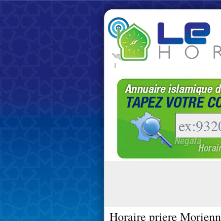
|
Horaire priere Morienn