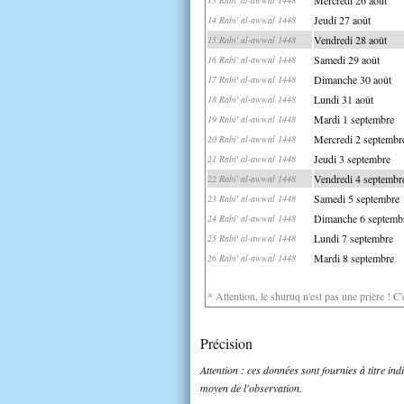
Jeudi 27 août
14 Rabi' al-awwal 1448
Vendredi 28 août
15 Rabi' al-awwal 1448
Samedi 29 août
16 Rabi' al-awwal 1448
Dimanche 30 août
17 Rabi' al-awwal 1448
Lundi 31 août
18 Rabi' al-awwal 1448
Mardi 1 septembre
19 Rabi' al-awwal 1448
Mercredi 2 septembr
20 Rabi' al-awwal 1448
Jeudi 3 septembre
21 Rabi' al-awwal 1448
Vendredi 4 septembr
22 Rabi' al-awwal 1448
Samedi 5 septembre
23 Rabi' al-awwal 1448
Dimanche 6 septemb
24 Rabi' al-awwal 1448
Lundi 7 septembre
25 Rabi' al-awwal 1448
Mardi 8 septembre
26 Rabi' al-awwal 1448
* Attention, le shuruq n'est pas une prière ! C
Précision
Attention : ces données sont fournies à titre in
moyen de l'observation.