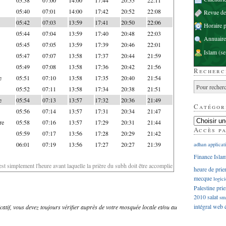
05:40
07:01
14:00
17:42
20:52
22:08
Revue d
05:42
07:03
13:59
17:41
20:50
22:06
Horaire p
05:44
07:04
13:59
17:40
20:48
22:03
Annuaire
05:45
07:05
13:59
17:39
20:46
22:01
Islam
(se
05:47
07:07
13:58
17:37
20:44
21:59
05:49
07:08
13:58
17:36
20:42
21:56
Recherc
e
05:51
07:10
13:58
17:35
20:40
21:54
05:52
07:11
13:58
17:34
20:38
21:51
e
05:54
07:13
13:57
17:32
20:36
21:49
Catégor
05:56
07:14
13:57
17:31
20:34
21:47
re
05:58
07:16
13:57
17:29
20:31
21:44
Accès p
05:59
07:17
13:56
17:28
20:29
21:42
06:01
07:19
13:56
17:27
20:27
21:39
adhan
applicat
Finance Isla
'est simplement l'heure avant laquelle la prière du subh doit être accomplie
heure de prie
mecque
logici
Palestine
prie
2010
salat
sm
intégral
web
dicatif, vous devez toujours vérifier auprès de votre mosquée locale et/ou au