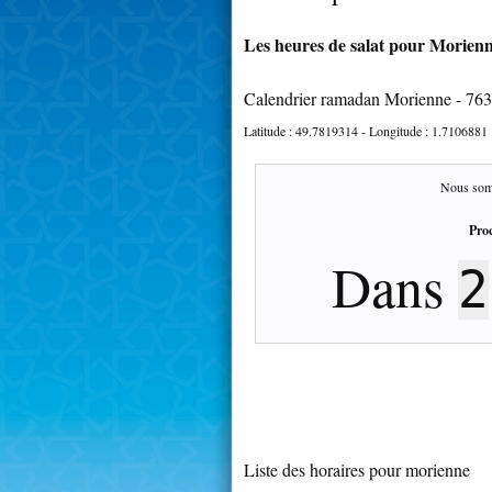
Les heures de salat pour Morienn
Calendrier ramadan Morienne - 76
Latitude :
49.7819314
- Longitude :
1.7106881
Nous som
Proc
Dans
2
Liste des horaires pour morienne