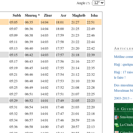
Angle
:
(?)
Subh
Shuruq *
Zhur
Asr
Maghrib
Isha
05:05
06:35
14:04
18:01
21:27
22:51
05:07
06:36
14:04
18:00
21:25
22:49
05:09
06:38
14:03
17:59
21:23
22:46
05:11
06:39
14:03
17:58
21:22
22:44
Article
05:13
06:40
14:03
17:57
21:20
22:42
05:15
06:42
14:03
17:57
21:18
22:39
Médine comme
05:17
06:43
14:03
17:56
21:16
22:37
Hajj : quelq
05:19
06:45
14:02
17:55
21:14
22:35
Hajj : 17 rai
05:21
06:46
14:02
17:54
21:12
22:32
le faire !
05:23
06:48
14:02
17:53
21:10
22:30
Des musulman
05:25
06:49
14:02
17:52
21:08
22:28
Musulman bl
05:27
06:51
14:02
17:51
21:07
22:25
2003-2013 – 
05:29
06:52
14:01
17:49
21:05
22:23
05:31
06:54
14:01
17:48
21:03
22:20
Le Guid
05:32
06:55
14:01
17:47
21:01
22:18
Sms4mus
05:34
06:57
14:01
17:46
20:59
22:16
La Citad
05:36
06:58
14:00
17:45
20:57
22:13
Calendri
05:38
07:00
14:00
17:44
20:55
22:11