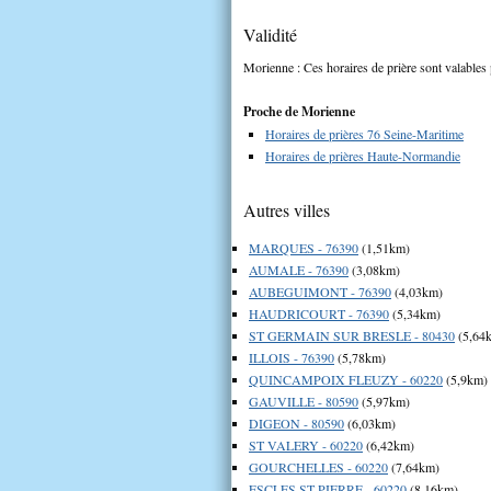
Validité
Morienne : Ces horaires de prière sont valables 
Proche de Morienne
Horaires de prières 76 Seine-Maritime
Horaires de prières Haute-Normandie
Autres villes
MARQUES - 76390
(1,51km)
AUMALE - 76390
(3,08km)
AUBEGUIMONT - 76390
(4,03km)
HAUDRICOURT - 76390
(5,34km)
ST GERMAIN SUR BRESLE - 80430
(5,64
ILLOIS - 76390
(5,78km)
QUINCAMPOIX FLEUZY - 60220
(5,9km)
GAUVILLE - 80590
(5,97km)
DIGEON - 80590
(6,03km)
ST VALERY - 60220
(6,42km)
GOURCHELLES - 60220
(7,64km)
ESCLES ST PIERRE - 60220
(8,16km)