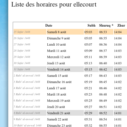
Liste des horaires pour ellecourt
Date
Subh
Shuruq *
Zhur
Samedi 8 août
05:03
06:33
14:04
25 Safar 1448
Dimanche 9 août
05:05
06:35
14:04
26 Safar 1448
Lundi 10 août
05:07
06:36
14:04
27 Safar 1448
Mardi 11 août
05:09
06:37
14:03
28 Safar 1448
Mercredi 12 août
05:11
06:39
14:03
29 Safar 1448
Jeudi 13 août
05:13
06:40
14:03
30 Safar 1448
Vendredi 14 août
05:15
06:42
14:03
31 Safar 1448
Samedi 15 août
05:17
06:43
14:03
2 Rabi' al-awwal 1448
Dimanche 16 août
05:19
06:45
14:02
3 Rabi' al-awwal 1448
Lundi 17 août
05:21
06:46
14:02
4 Rabi' al-awwal 1448
Mardi 18 août
05:23
06:48
14:02
5 Rabi' al-awwal 1448
Mercredi 19 août
05:25
06:49
14:02
6 Rabi' al-awwal 1448
Jeudi 20 août
05:27
06:51
14:02
7 Rabi' al-awwal 1448
Vendredi 21 août
05:29
06:52
14:01
8 Rabi' al-awwal 1448
Samedi 22 août
05:31
06:54
14:01
9 Rabi' al-awwal 1448
Dimanche 23 août
05:32
06:55
14:01
10 Rabi' al-awwal 1448