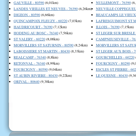
GAUVILLE - 80590
(6,01km)
NULLEMONT - 76390
(6
LANDES VIEILLES ET NEUVES - 76390
(6,26km)
NEUVILLE COPPEGUEUL
DIGEON - 80590
(6,66km)
BEAUCAMPS LE VIEUX -
QUINCAMPOIX FLEUZY - 60220
(7,03km)
LAFRESGUIMONT ST MA
HAUDRICOURT - 76390
(7,12km)
ILLOIS - 76390
(7,15km)
HODENG AU BOSC - 76340
(7,56km)
ST LEGER SUR BRESLE -
ST VALERY - 60220
(8,08km)
CAMPNEUSEVILLE - 76
MORVILLERS ST SATURNIN - 80590
(8,24km)
MORVILLERS ST SATURN
LABOISSIERE ST MARTIN - 80430
(8,33km)
ST LEGER AUX BOIS - 7
REALCAMP - 76340
(8,8km)
GOURCHELLES - 60220
RETONVAL - 76340
(8,99km)
FOURCIGNY - 80290
(9,
FOURCIGNY - 80590
(9,04km)
ESCLES ST PIERRE - 602
ST AUBIN RIVIERE - 80430
(9,22km)
LE QUESNE - 80430
(9,3
ORIVAL - 80640
(9,38km)