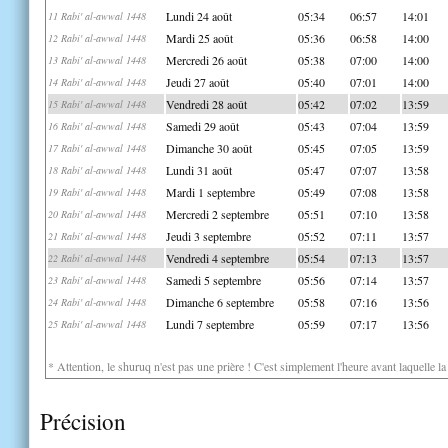
Lundi 24 août
05:34
06:57
14:01
11 Rabi' al-awwal 1448
Mardi 25 août
05:36
06:58
14:00
12 Rabi' al-awwal 1448
Mercredi 26 août
05:38
07:00
14:00
13 Rabi' al-awwal 1448
Jeudi 27 août
05:40
07:01
14:00
14 Rabi' al-awwal 1448
Vendredi 28 août
05:42
07:02
13:59
15 Rabi' al-awwal 1448
Samedi 29 août
05:43
07:04
13:59
16 Rabi' al-awwal 1448
Dimanche 30 août
05:45
07:05
13:59
17 Rabi' al-awwal 1448
Lundi 31 août
05:47
07:07
13:58
18 Rabi' al-awwal 1448
Mardi 1 septembre
05:49
07:08
13:58
19 Rabi' al-awwal 1448
Mercredi 2 septembre
05:51
07:10
13:58
20 Rabi' al-awwal 1448
Jeudi 3 septembre
05:52
07:11
13:57
21 Rabi' al-awwal 1448
Vendredi 4 septembre
05:54
07:13
13:57
22 Rabi' al-awwal 1448
Samedi 5 septembre
05:56
07:14
13:57
23 Rabi' al-awwal 1448
Dimanche 6 septembre
05:58
07:16
13:56
24 Rabi' al-awwal 1448
Lundi 7 septembre
05:59
07:17
13:56
25 Rabi' al-awwal 1448
* Attention, le shuruq n'est pas une prière ! C'est simplement l'heure avant laquelle l
Précision