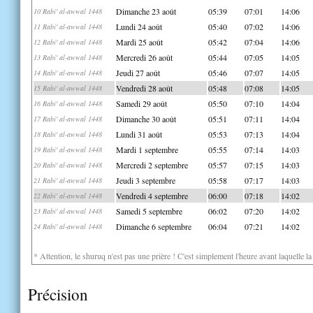
Dimanche 23 août
05:39
07:01
14:06
10 Rabi' al-awwal 1448
Lundi 24 août
05:40
07:02
14:06
11 Rabi' al-awwal 1448
Mardi 25 août
05:42
07:04
14:06
12 Rabi' al-awwal 1448
Mercredi 26 août
05:44
07:05
14:05
13 Rabi' al-awwal 1448
Jeudi 27 août
05:46
07:07
14:05
14 Rabi' al-awwal 1448
Vendredi 28 août
05:48
07:08
14:05
15 Rabi' al-awwal 1448
Samedi 29 août
05:50
07:10
14:04
16 Rabi' al-awwal 1448
Dimanche 30 août
05:51
07:11
14:04
17 Rabi' al-awwal 1448
Lundi 31 août
05:53
07:13
14:04
18 Rabi' al-awwal 1448
Mardi 1 septembre
05:55
07:14
14:03
19 Rabi' al-awwal 1448
Mercredi 2 septembre
05:57
07:15
14:03
20 Rabi' al-awwal 1448
Jeudi 3 septembre
05:58
07:17
14:03
21 Rabi' al-awwal 1448
Vendredi 4 septembre
06:00
07:18
14:02
22 Rabi' al-awwal 1448
Samedi 5 septembre
06:02
07:20
14:02
23 Rabi' al-awwal 1448
Dimanche 6 septembre
06:04
07:21
14:02
24 Rabi' al-awwal 1448
* Attention, le shuruq n'est pas une prière ! C'est simplement l'heure avant laquelle l
Précision