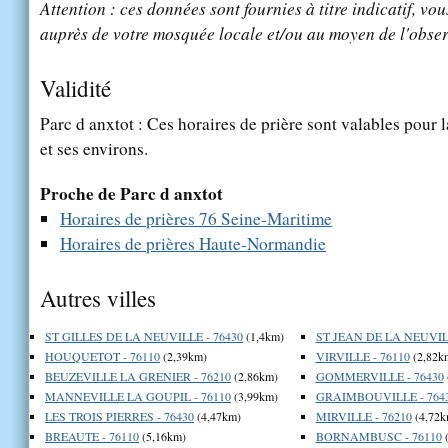
Attention : ces données sont fournies à titre indicatif, vou
auprès de votre mosquée locale et/ou au moyen de l'obser
Validité
Parc d anxtot : Ces horaires de prière sont valables pour l
et ses environs.
Proche de Parc d anxtot
Horaires de prières 76 Seine-Maritime
Horaires de prières Haute-Normandie
Autres villes
ST GILLES DE LA NEUVILLE - 76430
(1,4km)
ST JEAN DE LA NEUVILL
HOUQUETOT - 76110
(2,39km)
VIRVILLE - 76110
(2,82k
BEUZEVILLE LA GRENIER - 76210
(2,86km)
GOMMERVILLE - 76430
MANNEVILLE LA GOUPIL - 76110
(3,99km)
GRAIMBOUVILLE - 764
LES TROIS PIERRES - 76430
(4,47km)
MIRVILLE - 76210
(4,72k
BREAUTE - 76110
(5,16km)
BORNAMBUSC - 76110
(