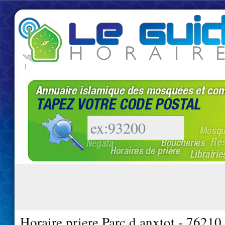
|
Horaire priere Parc d anxtot - 76210