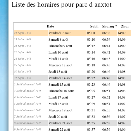
Liste des horaires pour parc d anxtot
Date
Subh
Shuruq *
Zhur
Vendredi 7 août
05:08
06:38
14:09
24 Safar 1448
Samedi 8 août
05:10
06:39
14:09
25 Safar 1448
Dimanche 9 août
05:12
06:41
14:09
26 Safar 1448
Lundi 10 août
05:14
06:42
14:09
27 Safar 1448
Mardi 11 août
05:16
06:43
14:09
28 Safar 1448
Mercredi 12 août
05:18
06:45
14:08
29 Safar 1448
Jeudi 13 août
05:20
06:46
14:08
30 Safar 1448
Vendredi 14 août
05:22
06:48
14:08
31 Safar 1448
Samedi 15 août
05:23
06:49
14:08
2 Rabi' al-awwal 1448
Dimanche 16 août
05:25
06:51
14:08
3 Rabi' al-awwal 1448
Lundi 17 août
05:27
06:52
14:08
4 Rabi' al-awwal 1448
Mardi 18 août
05:29
06:54
14:07
5 Rabi' al-awwal 1448
Mercredi 19 août
05:31
06:55
14:07
6 Rabi' al-awwal 1448
Jeudi 20 août
05:33
06:56
14:07
7 Rabi' al-awwal 1448
Vendredi 21 août
05:35
06:58
14:07
8 Rabi' al-awwal 1448
Samedi 22 août
05:37
06:59
14:06
9 Rabi' al-awwal 1448