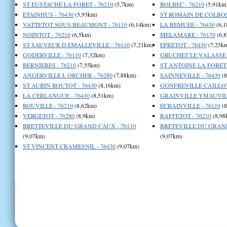
ST EUSTACHE LA FORET - 76210
(5,7km)
BOLBEC - 76210
(5,91km
ETAINHUS - 76430
(5,93km)
ST ROMAIN DE COLBOSC
VATTETOT SOUS BEAUMONT - 76110
(6,14km)
LA REMUEE - 76430
(6,1
NOINTOT - 76210
(6,5km)
MELAMARE - 76170
(6,8
ST SAUVEUR D EMALLEVILLE - 76110
(7,21km)
EPRETOT - 76430
(7,25k
GODERVILLE - 76110
(7,32km)
GRUCHET LE VALASSE -
BERNIERES - 76210
(7,55km)
ST ANTOINE LA FORET 
ANGERVILLE L ORCHER - 76280
(7,88km)
SAINNEVILLE - 76430
(8
ST AUBIN ROUTOT - 76430
(8,16km)
GONFREVILLE CAILLOT 
LA CERLANGUE - 76430
(8,51km)
GRAINVILLE YMAUVILL
ROUVILLE - 76210
(8,62km)
ECRAINVILLE - 76110
(8
VERGETOT - 76280
(8,9km)
RAFFETOT - 76210
(8,98
BRETTEVILLE DU GRAND CAUX - 76110
BRETEVILLE DU GRAND
(9,07km)
(9,07km)
ST VINCENT CRAMESNIL - 76430
(9,07km)