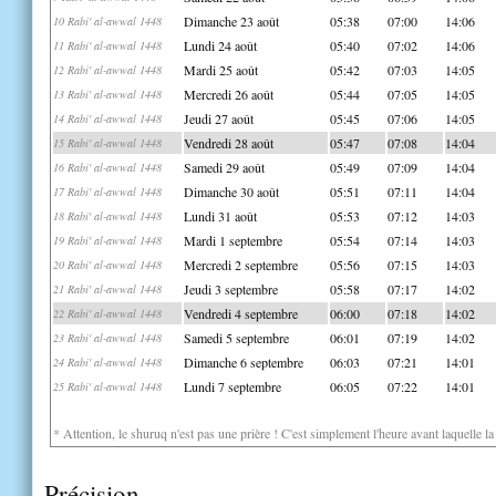
Dimanche 23 août
05:38
07:00
14:06
10 Rabi' al-awwal 1448
Lundi 24 août
05:40
07:02
14:06
11 Rabi' al-awwal 1448
Mardi 25 août
05:42
07:03
14:05
12 Rabi' al-awwal 1448
Mercredi 26 août
05:44
07:05
14:05
13 Rabi' al-awwal 1448
Jeudi 27 août
05:45
07:06
14:05
14 Rabi' al-awwal 1448
Vendredi 28 août
05:47
07:08
14:04
15 Rabi' al-awwal 1448
Samedi 29 août
05:49
07:09
14:04
16 Rabi' al-awwal 1448
Dimanche 30 août
05:51
07:11
14:04
17 Rabi' al-awwal 1448
Lundi 31 août
05:53
07:12
14:03
18 Rabi' al-awwal 1448
Mardi 1 septembre
05:54
07:14
14:03
19 Rabi' al-awwal 1448
Mercredi 2 septembre
05:56
07:15
14:03
20 Rabi' al-awwal 1448
Jeudi 3 septembre
05:58
07:17
14:02
21 Rabi' al-awwal 1448
Vendredi 4 septembre
06:00
07:18
14:02
22 Rabi' al-awwal 1448
Samedi 5 septembre
06:01
07:19
14:02
23 Rabi' al-awwal 1448
Dimanche 6 septembre
06:03
07:21
14:01
24 Rabi' al-awwal 1448
Lundi 7 septembre
06:05
07:22
14:01
25 Rabi' al-awwal 1448
* Attention, le shuruq n'est pas une prière ! C'est simplement l'heure avant laquelle l
Précision