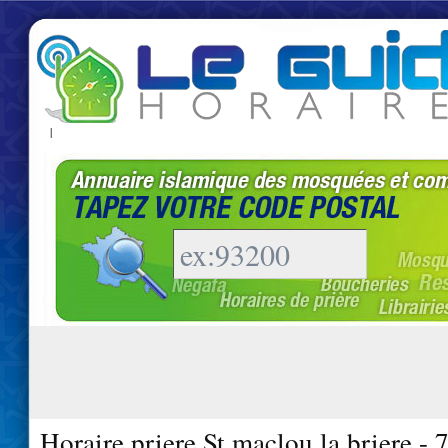
|
Horaire priere St maclou la briere -