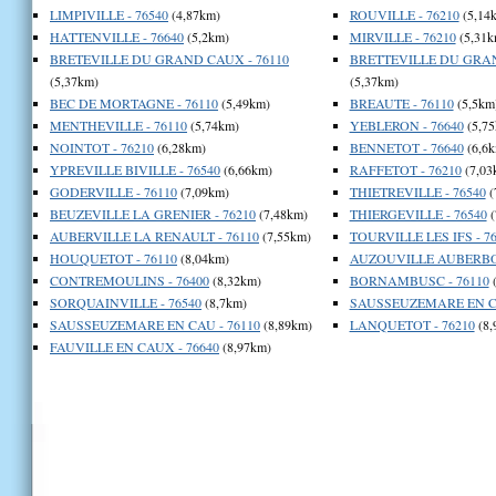
LIMPIVILLE - 76540
(4,87km)
ROUVILLE - 76210
(5,14
HATTENVILLE - 76640
(5,2km)
MIRVILLE - 76210
(5,31k
BRETEVILLE DU GRAND CAUX - 76110
BRETTEVILLE DU GRAN
(5,37km)
(5,37km)
BEC DE MORTAGNE - 76110
(5,49km)
BREAUTE - 76110
(5,5km
MENTHEVILLE - 76110
(5,74km)
YEBLERON - 76640
(5,75
NOINTOT - 76210
(6,28km)
BENNETOT - 76640
(6,6k
YPREVILLE BIVILLE - 76540
(6,66km)
RAFFETOT - 76210
(7,03
GODERVILLE - 76110
(7,09km)
THIETREVILLE - 76540
(
BEUZEVILLE LA GRENIER - 76210
(7,48km)
THIERGEVILLE - 76540
(
AUBERVILLE LA RENAULT - 76110
(7,55km)
TOURVILLE LES IFS - 7
HOUQUETOT - 76110
(8,04km)
AUZOUVILLE AUBERBOS
CONTREMOULINS - 76400
(8,32km)
BORNAMBUSC - 76110
(
SORQUAINVILLE - 76540
(8,7km)
SAUSSEUZEMARE EN CA
SAUSSEUZEMARE EN CAU - 76110
(8,89km)
LANQUETOT - 76210
(8,
FAUVILLE EN CAUX - 76640
(8,97km)