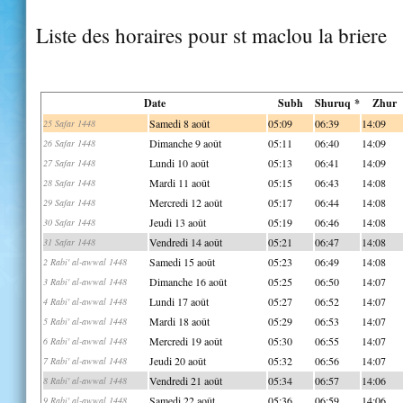
Liste des horaires pour st maclou la briere
Date
Subh
Shuruq *
Zhur
Samedi 8 août
05:09
06:39
14:09
25 Safar 1448
Dimanche 9 août
05:11
06:40
14:09
26 Safar 1448
Lundi 10 août
05:13
06:41
14:09
27 Safar 1448
Mardi 11 août
05:15
06:43
14:08
28 Safar 1448
Mercredi 12 août
05:17
06:44
14:08
29 Safar 1448
Jeudi 13 août
05:19
06:46
14:08
30 Safar 1448
Vendredi 14 août
05:21
06:47
14:08
31 Safar 1448
Samedi 15 août
05:23
06:49
14:08
2 Rabi' al-awwal 1448
Dimanche 16 août
05:25
06:50
14:07
3 Rabi' al-awwal 1448
Lundi 17 août
05:27
06:52
14:07
4 Rabi' al-awwal 1448
Mardi 18 août
05:29
06:53
14:07
5 Rabi' al-awwal 1448
Mercredi 19 août
05:30
06:55
14:07
6 Rabi' al-awwal 1448
Jeudi 20 août
05:32
06:56
14:07
7 Rabi' al-awwal 1448
Vendredi 21 août
05:34
06:57
14:06
8 Rabi' al-awwal 1448
Samedi 22 août
05:36
06:59
14:06
9 Rabi' al-awwal 1448