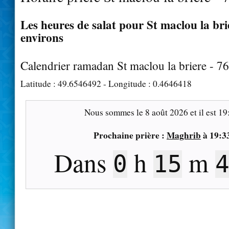
Les heures de salat pour St maclou la brie
environs
Calendrier ramadan St maclou la briere - 7
Latitude :
49.6546492
- Longitude :
0.4646418
Nous sommes le
8 août 2026
et il est
19
Prochaine prière :
Maghrib
à
19:3
Dans
h
m
0
15