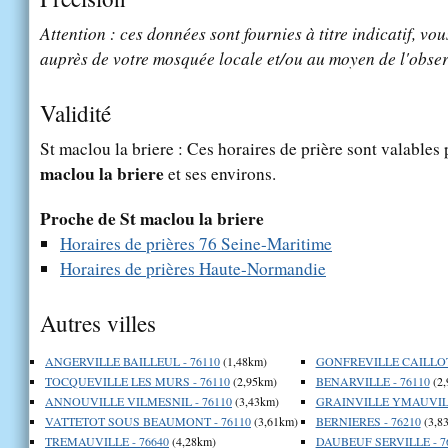
Attention : ces données sont fournies à titre indicatif, vou
auprès de votre mosquée locale et/ou au moyen de l'obser
Validité
St maclou la briere : Ces horaires de prière sont valables 
maclou la briere
et ses environs.
Proche de St maclou la briere
Horaires de prières 76 Seine-Maritime
Horaires de prières Haute-Normandie
Autres villes
ANGERVILLE BAILLEUL - 76110
(1,48km)
GONFREVILLE CAILLOT 
TOCQUEVILLE LES MURS - 76110
(2,95km)
BENARVILLE - 76110
(2,
ANNOUVILLE VILMESNIL - 76110
(3,43km)
GRAINVILLE YMAUVILL
VATTETOT SOUS BEAUMONT - 76110
(3,61km)
BERNIERES - 76210
(3,8
TREMAUVILLE - 76640
(4,28km)
DAUBEUF SERVILLE - 7