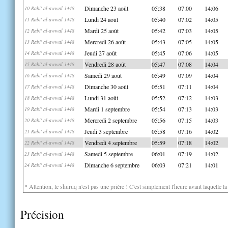
Dimanche 23 août
05:38
07:00
14:06
10 Rabi' al-awwal 1448
Lundi 24 août
05:40
07:02
14:05
11 Rabi' al-awwal 1448
Mardi 25 août
05:42
07:03
14:05
12 Rabi' al-awwal 1448
Mercredi 26 août
05:43
07:05
14:05
13 Rabi' al-awwal 1448
Jeudi 27 août
05:45
07:06
14:05
14 Rabi' al-awwal 1448
Vendredi 28 août
05:47
07:08
14:04
15 Rabi' al-awwal 1448
Samedi 29 août
05:49
07:09
14:04
16 Rabi' al-awwal 1448
Dimanche 30 août
05:51
07:11
14:04
17 Rabi' al-awwal 1448
Lundi 31 août
05:52
07:12
14:03
18 Rabi' al-awwal 1448
Mardi 1 septembre
05:54
07:13
14:03
19 Rabi' al-awwal 1448
Mercredi 2 septembre
05:56
07:15
14:03
20 Rabi' al-awwal 1448
Jeudi 3 septembre
05:58
07:16
14:02
21 Rabi' al-awwal 1448
Vendredi 4 septembre
05:59
07:18
14:02
22 Rabi' al-awwal 1448
Samedi 5 septembre
06:01
07:19
14:02
23 Rabi' al-awwal 1448
Dimanche 6 septembre
06:03
07:21
14:01
24 Rabi' al-awwal 1448
* Attention, le shuruq n'est pas une prière ! C'est simplement l'heure avant laquelle l
Précision