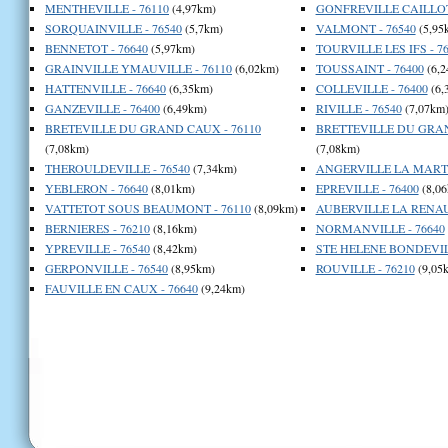
MENTHEVILLE - 76110
(4,97km)
GONFREVILLE CAILLOT 
SORQUAINVILLE - 76540
(5,7km)
VALMONT - 76540
(5,95
BENNETOT - 76640
(5,97km)
TOURVILLE LES IFS - 7
GRAINVILLE YMAUVILLE - 76110
(6,02km)
TOUSSAINT - 76400
(6,2
HATTENVILLE - 76640
(6,35km)
COLLEVILLE - 76400
(6,
GANZEVILLE - 76400
(6,49km)
RIVILLE - 76540
(7,07km
BRETEVILLE DU GRAND CAUX - 76110
BRETTEVILLE DU GRAN
(7,08km)
(7,08km)
THEROULDEVILLE - 76540
(7,34km)
ANGERVILLE LA MARTE
YEBLERON - 76640
(8,01km)
EPREVILLE - 76400
(8,06
VATTETOT SOUS BEAUMONT - 76110
(8,09km)
AUBERVILLE LA RENAUL
BERNIERES - 76210
(8,16km)
NORMANVILLE - 76640
YPREVILLE - 76540
(8,42km)
STE HELENE BONDEVILL
GERPONVILLE - 76540
(8,95km)
ROUVILLE - 76210
(9,05
FAUVILLE EN CAUX - 76640
(9,24km)