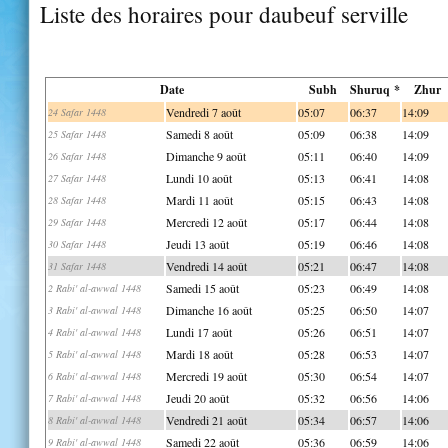
Liste des horaires pour daubeuf serville
Date
Subh
Shuruq *
Zhur
Vendredi 7 août
05:07
06:37
14:09
24 Safar 1448
Samedi 8 août
05:09
06:38
14:09
25 Safar 1448
Dimanche 9 août
05:11
06:40
14:09
26 Safar 1448
Lundi 10 août
05:13
06:41
14:08
27 Safar 1448
Mardi 11 août
05:15
06:43
14:08
28 Safar 1448
Mercredi 12 août
05:17
06:44
14:08
29 Safar 1448
Jeudi 13 août
05:19
06:46
14:08
30 Safar 1448
Vendredi 14 août
05:21
06:47
14:08
31 Safar 1448
Samedi 15 août
05:23
06:49
14:08
2 Rabi' al-awwal 1448
Dimanche 16 août
05:25
06:50
14:07
3 Rabi' al-awwal 1448
Lundi 17 août
05:26
06:51
14:07
4 Rabi' al-awwal 1448
Mardi 18 août
05:28
06:53
14:07
5 Rabi' al-awwal 1448
Mercredi 19 août
05:30
06:54
14:07
6 Rabi' al-awwal 1448
Jeudi 20 août
05:32
06:56
14:06
7 Rabi' al-awwal 1448
Vendredi 21 août
05:34
06:57
14:06
8 Rabi' al-awwal 1448
Samedi 22 août
05:36
06:59
14:06
9 Rabi' al-awwal 1448