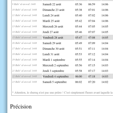
Samedi 22 août
05:36
06:59
14:06
9 Rabi' al-awwal 1448
Dimanche 23 août
05:38
07:01
14:06
10 Rabi' al-awwal 1448
Lundi 24 août
05:40
07:02
14:06
11 Rabi' al-awwal 1448
Mardi 25 août
05:42
07:04
14:06
12 Rabi' al-awwal 1448
Mercredi 26 août
05:44
07:05
14:05
13 Rabi' al-awwal 1448
Jeudi 27 août
05:46
07:07
14:05
14 Rabi' al-awwal 1448
Vendredi 28 août
05:47
07:08
14:05
15 Rabi' al-awwal 1448
Samedi 29 août
05:49
07:09
14:04
16 Rabi' al-awwal 1448
Dimanche 30 août
05:51
07:11
14:04
17 Rabi' al-awwal 1448
Lundi 31 août
05:53
07:12
14:04
18 Rabi' al-awwal 1448
Mardi 1 septembre
05:55
07:14
14:04
19 Rabi' al-awwal 1448
Mercredi 2 septembre
05:56
07:15
14:03
20 Rabi' al-awwal 1448
Jeudi 3 septembre
05:58
07:17
14:03
21 Rabi' al-awwal 1448
Vendredi 4 septembre
06:00
07:18
14:03
22 Rabi' al-awwal 1448
Samedi 5 septembre
06:02
07:20
14:02
23 Rabi' al-awwal 1448
* Attention, le shuruq n'est pas une prière ! C'est simplement l'heure avant laquelle l
Précision