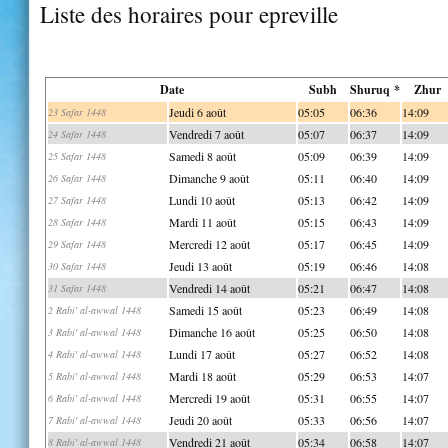
Liste des horaires pour epreville
Date
Subh
Shuruq *
Zhur
Jeudi 6 août
05:05
06:36
14:09
23 Safar 1448
Vendredi 7 août
05:07
06:37
14:09
24 Safar 1448
Samedi 8 août
05:09
06:39
14:09
25 Safar 1448
Dimanche 9 août
05:11
06:40
14:09
26 Safar 1448
Lundi 10 août
05:13
06:42
14:09
27 Safar 1448
Mardi 11 août
05:15
06:43
14:09
28 Safar 1448
Mercredi 12 août
05:17
06:45
14:09
29 Safar 1448
Jeudi 13 août
05:19
06:46
14:08
30 Safar 1448
Vendredi 14 août
05:21
06:47
14:08
31 Safar 1448
Samedi 15 août
05:23
06:49
14:08
2 Rabi' al-awwal 1448
Dimanche 16 août
05:25
06:50
14:08
3 Rabi' al-awwal 1448
Lundi 17 août
05:27
06:52
14:08
4 Rabi' al-awwal 1448
Mardi 18 août
05:29
06:53
14:07
5 Rabi' al-awwal 1448
Mercredi 19 août
05:31
06:55
14:07
6 Rabi' al-awwal 1448
Jeudi 20 août
05:33
06:56
14:07
7 Rabi' al-awwal 1448
Vendredi 21 août
05:34
06:58
14:07
8 Rabi' al-awwal 1448