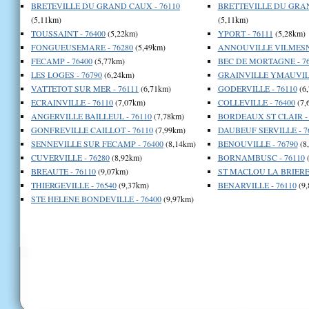
BRETEVILLE DU GRAND CAUX - 76110
BRETTEVILLE DU GRAN
(5,11km)
(5,11km)
TOUSSAINT - 76400
(5,22km)
YPORT - 76111
(5,28km)
FONGUEUSEMARE - 76280
(5,49km)
ANNOUVILLE VILMESNI
FECAMP - 76400
(5,77km)
BEC DE MORTAGNE - 76
LES LOGES - 76790
(6,24km)
GRAINVILLE YMAUVILL
VATTETOT SUR MER - 76111
(6,71km)
GODERVILLE - 76110
(6
ECRAINVILLE - 76110
(7,07km)
COLLEVILLE - 76400
(7,
ANGERVILLE BAILLEUL - 76110
(7,78km)
BORDEAUX ST CLAIR - 
GONFREVILLE CAILLOT - 76110
(7,99km)
DAUBEUF SERVILLE - 7
SENNEVILLE SUR FECAMP - 76400
(8,14km)
BENOUVILLE - 76790
(8
CUVERVILLE - 76280
(8,92km)
BORNAMBUSC - 76110
(
BREAUTE - 76110
(9,07km)
ST MACLOU LA BRIERE 
THIERGEVILLE - 76540
(9,37km)
BENARVILLE - 76110
(9,
STE HELENE BONDEVILLE - 76400
(9,97km)