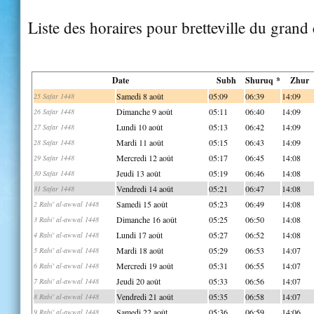
Liste des horaires pour bretteville du grand
Date
Subh
Shuruq *
Zhur
Samedi 8 août
05:09
06:39
14:09
25 Safar 1448
Dimanche 9 août
05:11
06:40
14:09
26 Safar 1448
Lundi 10 août
05:13
06:42
14:09
27 Safar 1448
Mardi 11 août
05:15
06:43
14:09
28 Safar 1448
Mercredi 12 août
05:17
06:45
14:08
29 Safar 1448
Jeudi 13 août
05:19
06:46
14:08
30 Safar 1448
Vendredi 14 août
05:21
06:47
14:08
31 Safar 1448
Samedi 15 août
05:23
06:49
14:08
2 Rabi' al-awwal 1448
Dimanche 16 août
05:25
06:50
14:08
3 Rabi' al-awwal 1448
Lundi 17 août
05:27
06:52
14:08
4 Rabi' al-awwal 1448
Mardi 18 août
05:29
06:53
14:07
5 Rabi' al-awwal 1448
Mercredi 19 août
05:31
06:55
14:07
6 Rabi' al-awwal 1448
Jeudi 20 août
05:33
06:56
14:07
7 Rabi' al-awwal 1448
Vendredi 21 août
05:35
06:58
14:07
8 Rabi' al-awwal 1448
Samedi 22 août
05:36
06:59
14:06
9 Rabi' al-awwal 1448